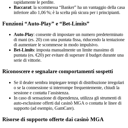
rapidamente le perdite.
Baccarat
: la scommessa “Banker” ha un vantaggio della casa
inferiore allo 1,06 %; è la scelta più sicura per i principianti.
Funzioni “Auto‑Play” e “Bet‑Limits”
Auto‑Play
: consente di impostare un numero predeterminato
di mani (es. 20) con una puntata fissa, riducendo la tentazione
di aumentare le scommesse in modo impulsivo.
Bet‑Limits
: imposta manualmente un limite massimo di
puntata (es. €20) per evitare di superare il budget durante una
serie di vittorie.
Riconoscere e segnalare comportamenti sospetti
Se il dealer sembra impiegare tempi di distribuzione irregolari
o se la connessione si interrompe frequentemente, chiudi la
sessione e contatta l’assistenza.
In caso di sensazione di dipendenza, utilizza gli strumenti di
auto‑esclusione offerti dal casinò MGA o contatta le linee di
supporto (ad esempio, GamCare).
Risorse di supporto offerte dai casinò MGA