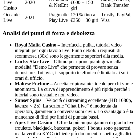
Live
2020
€600 + 150
& NetEnt
Bank Transfer
Casino
giri
Oceanic
Pragmatic
120 % fino a
Trustly, PayPal,
2021
Live
Play Live
€350 + 30 giri
Visa
Analisi dei punti di forza e debolezza
Royal Malta Casino
– Interfaccia pulita, tutorial video
integrati per ogni tavolo live. Punti deboli: i requisiti di
scommessa (30x) sono leggermente superiori alla media.
Lucky Star Live
– Ottimo per i principianti grazie alla
modalità “Demo Live” che permette di provare senza
depositare. Tuttavia, il supporto telefonico è limitato ai soli
orari di ufficio.
Maltese Fortune
– Accetta criptovalute, ideale per chi vuole
anonimato. La curva di apprendimento è più ripida perché i
tutorial sono testuali e non video.
Sunset Spins
– Velocità di streaming eccellente (HD 1080p,
latenza < 2 s). La sezione “Chat Live” è moderata da
operatori, garantendo conversazioni civili. Lo svantaggio è la
mancanza di filtri per limiti di puntata bassi.
Apex Live Casino
– Offre la più ampia gamma di giochi live
(roulette, blackjack, baccarat, poker). I bonus sono generosi,
ma la verifica KYC richiede più documenti rispetto agli altri.