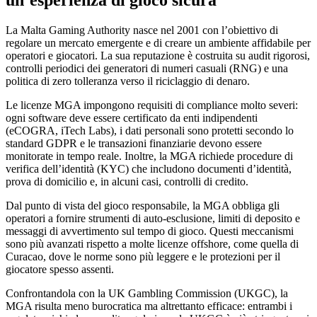
un’esperienza di gioco sicura
La Malta Gaming Authority nasce nel 2001 con l’obiettivo di
regolare un mercato emergente e di creare un ambiente affidabile per
operatori e giocatori. La sua reputazione è costruita su audit rigorosi,
controlli periodici dei generatori di numeri casuali (RNG) e una
politica di zero tolleranza verso il riciclaggio di denaro.
Le licenze MGA impongono requisiti di compliance molto severi:
ogni software deve essere certificato da enti indipendenti
(eCOGRA, iTech Labs), i dati personali sono protetti secondo lo
standard GDPR e le transazioni finanziarie devono essere
monitorate in tempo reale. Inoltre, la MGA richiede procedure di
verifica dell’identità (KYC) che includono documenti d’identità,
prova di domicilio e, in alcuni casi, controlli di credito.
Dal punto di vista del gioco responsabile, la MGA obbliga gli
operatori a fornire strumenti di auto‑esclusione, limiti di deposito e
messaggi di avvertimento sul tempo di gioco. Questi meccanismi
sono più avanzati rispetto a molte licenze offshore, come quella di
Curacao, dove le norme sono più leggere e le protezioni per il
giocatore spesso assenti.
Confrontandola con la UK Gambling Commission (UKGC), la
MGA risulta meno burocratica ma altrettanto efficace: entrambi i