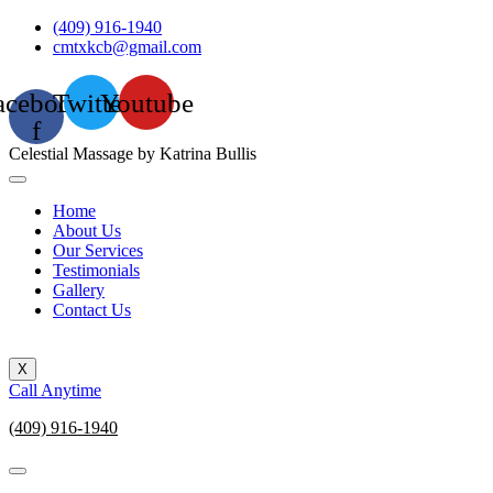
Skip
(409) 916-1940
to
cmtxkcb@gmail.com
content
acebook-
Twitter
Youtube
f
Celestial Massage by Katrina Bullis
Home
About Us
Our Services
Testimonials
Gallery
Contact Us
X
Call Anytime
(409) 916-1940