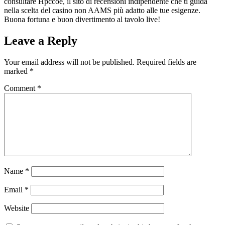
consultare Hpccoe, il sito di recensioni indipendente che ti guida
nella scelta del casino non AAMS più adatto alle tue esigenze.
Buona fortuna e buon divertimento al tavolo live!
Leave a Reply
Your email address will not be published.
Required fields are
marked
*
Comment
*
Name
*
Email
*
Website