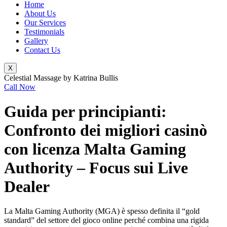
Home
About Us
Our Services
Testimonials
Gallery
Contact Us
X
Celestial Massage by Katrina Bullis
Call Now
Guida per principianti:
Confronto dei migliori casinò
con licenza Malta Gaming
Authority – Focus sui Live
Dealer
La Malta Gaming Authority (MGA) è spesso definita il “gold
standard” del settore del gioco online perché combina una rigida