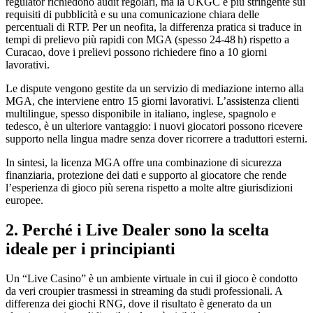
regulator richiedono audit regolari, ma la UKGC è più stringente sui
requisiti di pubblicità e su una comunicazione chiara delle
percentuali di RTP. Per un neofita, la differenza pratica si traduce in
tempi di prelievo più rapidi con MGA (spesso 24‑48 h) rispetto a
Curacao, dove i prelievi possono richiedere fino a 10 giorni
lavorativi.
Le dispute vengono gestite da un servizio di mediazione interno alla
MGA, che interviene entro 15 giorni lavorativi. L’assistenza clienti
multilingue, spesso disponibile in italiano, inglese, spagnolo e
tedesco, è un ulteriore vantaggio: i nuovi giocatori possono ricevere
supporto nella lingua madre senza dover ricorrere a traduttori esterni.
In sintesi, la licenza MGA offre una combinazione di sicurezza
finanziaria, protezione dei dati e supporto al giocatore che rende
l’esperienza di gioco più serena rispetto a molte altre giurisdizioni
europee.
2. Perché i Live Dealer sono la scelta
ideale per i principianti
Un “Live Casino” è un ambiente virtuale in cui il gioco è condotto
da veri croupier trasmessi in streaming da studi professionali. A
differenza dei giochi RNG, dove il risultato è generato da un