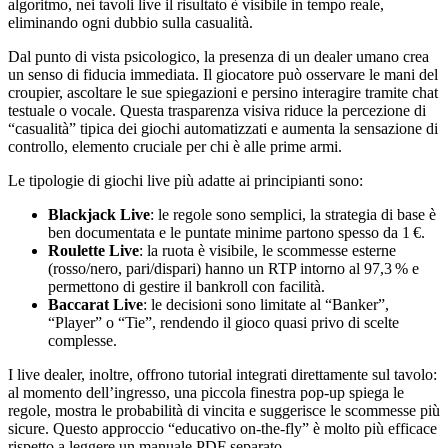
algoritmo, nei tavoli live il risultato è visibile in tempo reale,
eliminando ogni dubbio sulla casualità.
Dal punto di vista psicologico, la presenza di un dealer umano crea
un senso di fiducia immediata. Il giocatore può osservare le mani del
croupier, ascoltare le sue spiegazioni e persino interagire tramite chat
testuale o vocale. Questa trasparenza visiva riduce la percezione di
“casualità” tipica dei giochi automatizzati e aumenta la sensazione di
controllo, elemento cruciale per chi è alle prime armi.
Le tipologie di giochi live più adatte ai principianti sono:
Blackjack Live
: le regole sono semplici, la strategia di base è
ben documentata e le puntate minime partono spesso da 1 €.
Roulette Live
: la ruota è visibile, le scommesse esterne
(rosso/nero, pari/dispari) hanno un RTP intorno al 97,3 % e
permettono di gestire il bankroll con facilità.
Baccarat Live
: le decisioni sono limitate al “Banker”,
“Player” o “Tie”, rendendo il gioco quasi privo di scelte
complesse.
I live dealer, inoltre, offrono tutorial integrati direttamente sul tavolo:
al momento dell’ingresso, una piccola finestra pop‑up spiega le
regole, mostra le probabilità di vincita e suggerisce le scommesse più
sicure. Questo approccio “educativo on‑the‑fly” è molto più efficace
rispetto a leggere un manuale PDF separato.