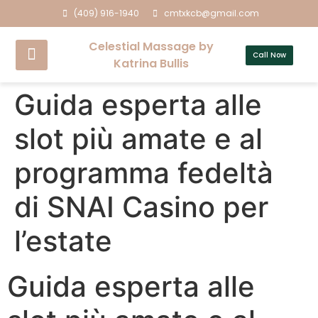
(409) 916-1940
cmtxkcb@gmail.com
Celestial Massage by
Call Now
Katrina Bullis
Guida esperta alle
slot più amate e al
programma fedeltà
di SNAI Casino per
l’estate
Guida esperta alle