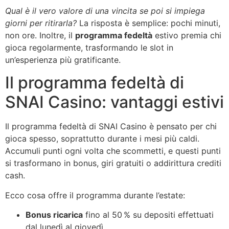
Qual è il vero valore di una vincita se poi si impiega
giorni per ritirarla?
La risposta è semplice: pochi minuti,
non ore. Inoltre, il
programma fedeltà
estivo premia chi
gioca regolarmente, trasformando le slot in
un’esperienza più gratificante.
Il programma fedeltà di
SNAI Casino: vantaggi estivi
Il programma fedeltà di SNAI Casino è pensato per chi
gioca spesso, soprattutto durante i mesi più caldi.
Accumuli punti ogni volta che scommetti, e questi punti
si trasformano in bonus, giri gratuiti o addirittura crediti
cash.
Ecco cosa offre il programma durante l’estate:
Bonus ricarica
fino al 50 % su depositi effettuati
dal lunedì al giovedì.