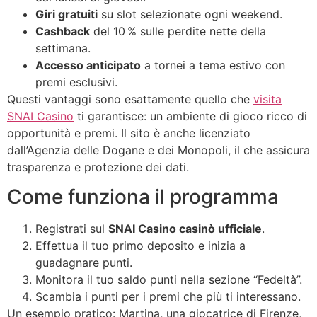
Giri gratuiti
su slot selezionate ogni weekend.
Cashback
del 10 % sulle perdite nette della
settimana.
Accesso anticipato
a tornei a tema estivo con
premi esclusivi.
Questi vantaggi sono esattamente quello che
visita
SNAI Casino
ti garantisce: un ambiente di gioco ricco di
opportunità e premi. Il sito è anche licenziato
dall’Agenzia delle Dogane e dei Monopoli, il che assicura
trasparenza e protezione dei dati.
Come funziona il programma
Registrati sul
SNAI Casino casinò ufficiale
.
Effettua il tuo primo deposito e inizia a
guadagnare punti.
Monitora il tuo saldo punti nella sezione “Fedeltà”.
Scambia i punti per i premi che più ti interessano.
Un esempio pratico: Martina, una giocatrice di Firenze,