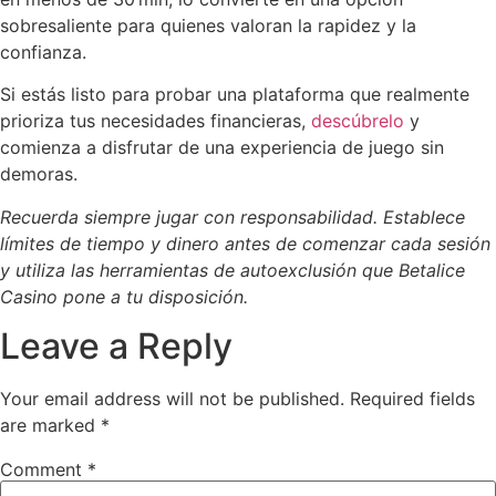
sobresaliente para quienes valoran la rapidez y la
confianza.
Si estás listo para probar una plataforma que realmente
prioriza tus necesidades financieras,
descúbrelo
y
comienza a disfrutar de una experiencia de juego sin
demoras.
Recuerda siempre jugar con responsabilidad. Establece
límites de tiempo y dinero antes de comenzar cada sesión
y utiliza las herramientas de autoexclusión que Betalice
Casino pone a tu disposición.
Leave a Reply
Your email address will not be published.
Required fields
are marked
*
Comment
*