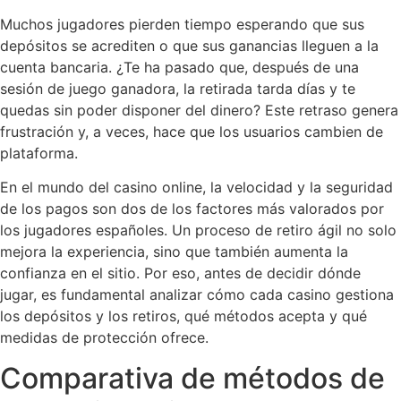
Muchos jugadores pierden tiempo esperando que sus
depósitos se acrediten o que sus ganancias lleguen a la
cuenta bancaria. ¿Te ha pasado que, después de una
sesión de juego ganadora, la retirada tarda días y te
quedas sin poder disponer del dinero? Este retraso genera
frustración y, a veces, hace que los usuarios cambien de
plataforma.
En el mundo del casino online, la velocidad y la seguridad
de los pagos son dos de los factores más valorados por
los jugadores españoles. Un proceso de retiro ágil no solo
mejora la experiencia, sino que también aumenta la
confianza en el sitio. Por eso, antes de decidir dónde
jugar, es fundamental analizar cómo cada casino gestiona
los depósitos y los retiros, qué métodos acepta y qué
medidas de protección ofrece.
Comparativa de métodos de