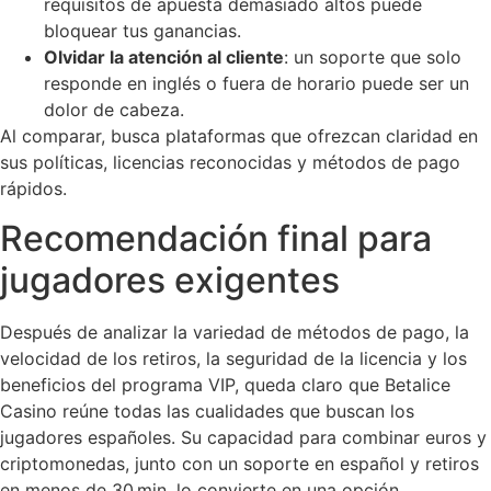
requisitos de apuesta demasiado altos puede
bloquear tus ganancias.
Olvidar la atención al cliente
: un soporte que solo
responde en inglés o fuera de horario puede ser un
dolor de cabeza.
Al comparar, busca plataformas que ofrezcan claridad en
sus políticas, licencias reconocidas y métodos de pago
rápidos.
Recomendación final para
jugadores exigentes
Después de analizar la variedad de métodos de pago, la
velocidad de los retiros, la seguridad de la licencia y los
beneficios del programa VIP, queda claro que Betalice
Casino reúne todas las cualidades que buscan los
jugadores españoles. Su capacidad para combinar euros y
criptomonedas, junto con un soporte en español y retiros
en menos de 30 min, lo convierte en una opción