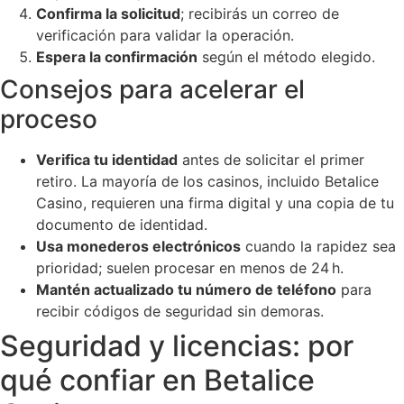
Confirma la solicitud
; recibirás un correo de
verificación para validar la operación.
Espera la confirmación
según el método elegido.
Consejos para acelerar el
proceso
Verifica tu identidad
antes de solicitar el primer
retiro. La mayoría de los casinos, incluido Betalice
Casino, requieren una firma digital y una copia de tu
documento de identidad.
Usa monederos electrónicos
cuando la rapidez sea
prioridad; suelen procesar en menos de 24 h.
Mantén actualizado tu número de teléfono
para
recibir códigos de seguridad sin demoras.
Seguridad y licencias: por
qué confiar en Betalice