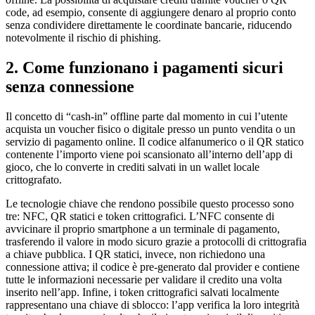
code, ad esempio, consente di aggiungere denaro al proprio conto
senza condividere direttamente le coordinate bancarie, riducendo
notevolmente il rischio di phishing.
2. Come funzionano i pagamenti sicuri
senza connessione
Il concetto di “cash‑in” offline parte dal momento in cui l’utente
acquista un voucher fisico o digitale presso un punto vendita o un
servizio di pagamento online. Il codice alfanumerico o il QR statico
contenente l’importo viene poi scansionato all’interno dell’app di
gioco, che lo converte in crediti salvati in un wallet locale
crittografato.
Le tecnologie chiave che rendono possibile questo processo sono
tre: NFC, QR statici e token crittografici. L’NFC consente di
avvicinare il proprio smartphone a un terminale di pagamento,
trasferendo il valore in modo sicuro grazie a protocolli di crittografia
a chiave pubblica. I QR statici, invece, non richiedono una
connessione attiva; il codice è pre‑generato dal provider e contiene
tutte le informazioni necessarie per validare il credito una volta
inserito nell’app. Infine, i token crittografici salvati localmente
rappresentano una chiave di sblocco: l’app verifica la loro integrità