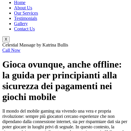
Home
About Us
Our Services
Testimonials
Gallery
Contact Us
X
Celestial Massage by Katrina Bullis
Call Now
Gioca ovunque, anche offline:
la guida per principianti alla
sicurezza dei pagamenti nei
giochi mobile
Il mondo del mobile gaming sta vivendo una vera e propria
rivoluzione: sempre più giocatori cercano esperienze che non
dipendano dalla connessione internet, sia per risparmiare dati sia per
poter giocare in luoghi privi di segnale. In questo contesto, la