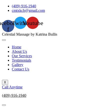
Skip
(409) 916-1940
to
cmtxkcb@gmail.com
content
acebook-
Twitter
Youtube
f
Celestial Massage by Katrina Bullis
Home
About Us
Our Services
Testimonials
Gallery
Contact Us
X
Call Anytime
(409) 916-1940