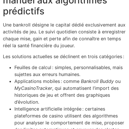
manuel aux algorithmes
prédictifs
Une bankroll désigne le capital dédié exclusivement aux
activités de jeu. Le suivi quotidien consiste à enregistrer
chaque mise, gain et perte afin de connaître en temps
réel la santé financière du joueur.
Les solutions actuelles se déclinent en trois catégories :
Feuilles de calcul : simples, personnalisables, mais
sujettes aux erreurs humaines.
Applications mobiles : comme
Bankroll Buddy
ou
MyCasinoTracker
, qui automatisent l’import des
historiques de jeu et offrent des graphiques
d’évolution.
Intelligence artificielle intégrée : certaines
plateformes de casino utilisent des algorithmes
pour analyser le comportement de mise, proposer