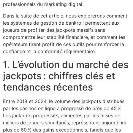
professionnels du marketing digital.
Dans la suite de cet article, nous explorerons comment
les systèmes de gestion de bankroll permettent aux
joueurs de profiter des jackpots massifs sans
compromettre leur stabilité financière, et comment les
opérateurs tirent profit de ces outils pour renforcer la
confiance et la conformité réglementaire.
1. L’évolution du marché des
jackpots : chiffres clés et
tendances récentes
Entre 2018 et 2024, le volume des jackpots distribués
par les casinos en ligne a progressé de près de 45 %.
Les jackpots progressifs, alimentés par les mises de
milliers de joueurs simultanés, représentent aujourd’hui
plus de 60 % des gains exceptionnels, tandis que les