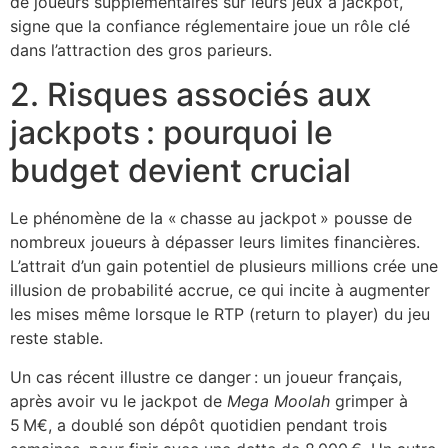
de joueurs supplémentaires sur leurs jeux à jackpot,
signe que la confiance réglementaire joue un rôle clé
dans l’attraction des gros parieurs.
2. Risques associés aux
jackpots : pourquoi le
budget devient crucial
Le phénomène de la « chasse au jackpot » pousse de
nombreux joueurs à dépasser leurs limites financières.
L’attrait d’un gain potentiel de plusieurs millions crée une
illusion de probabilité accrue, ce qui incite à augmenter
les mises même lorsque le RTP (return to player) du jeu
reste stable.
Un cas récent illustre ce danger : un joueur français,
après avoir vu le jackpot de
Mega Moolah
grimper à
5 M€, a doublé son dépôt quotidien pendant trois