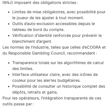
l’ANJ) imposent des obligations strictes :
Limites de mise obligatoires, avec possibilité pour
le joueur de les ajuster à tout moment.
Outils d’auto‑exclusion accessibles depuis le
tableau de bord du compte.
Vérification d’identité renforcée pour prévenir le
blanchiment d’argent.
Les normes de l’industrie, telles que celles d’eCOGRA et
du Responsible Gambling Council, recommandent :
Transparence totale sur les algorithmes de calcul
des limites.
Interface utilisateur claire, avec des icônes de
couleur pour les alertes budgétaires.
Possibilité de consulter un historique complet des
dépôts, retraits et gains.
Pour les opérateurs, l’intégration transparente de ces
outils passe par :