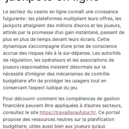
Le secteur du casino en ligne connaît une croissance
fulgurante : les plateformes multiplient leurs offres, les
jackpots atteignent des millions d’euros et les joueurs,
attirés par la promesse d’un gain instantané, passent de
plus en plus de temps devant leurs écrans. Cette
dynamique s’accompagne d’une prise de conscience
accrue des risques liés à la sur‑dépense. Les autorités
de régulation, les opérateurs et les associations de
joueurs responsables insistent désormais sur la
nécessité d’intégrer des mécanismes de contrôle
budgétaire afin de protéger les usagers tout en
conservant l’aspect ludique du jeu.
Pour découvrir comment les compétences de gestion
financière peuvent être appliquées à d’autres secteurs,
consultez le site
https://travailleraufutur.fr/
. Ce portail
propose des ressources neutres sur la planification
budgétaire, utiles aussi bien aux joueurs qu’aux