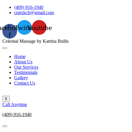
Skip
(409) 916-1940
to
cmtxkcb@gmail.com
content
acebook-
Twitter
Youtube
f
Celestial Massage by Katrina Bullis
Home
About Us
Our Services
Testimonials
Gallery
Contact Us
X
Call Anytime
(409) 916-1940