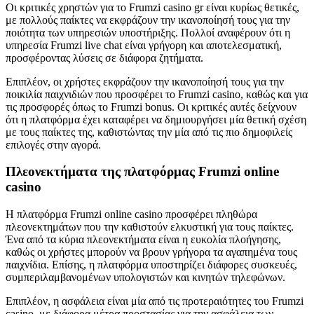
Οι κριτικές χρηστών για το Frumzi casino gr είναι κυρίως θετικές,
με πολλούς παίκτες να εκφράζουν την ικανοποίησή τους για την
ποιότητα των υπηρεσιών υποστήριξης. Πολλοί αναφέρουν ότι η
υπηρεσία Frumzi live chat είναι γρήγορη και αποτελεσματική,
προσφέροντας λύσεις σε διάφορα ζητήματα.
Επιπλέον, οι χρήστες εκφράζουν την ικανοποίησή τους για την
ποικιλία παιχνιδιών που προσφέρει το Frumzi casino, καθώς και για
τις προσφορές όπως το Frumzi bonus. Οι κριτικές αυτές δείχνουν
ότι η πλατφόρμα έχει καταφέρει να δημιουργήσει μία θετική σχέση
με τους παίκτες της, καθιστώντας την μία από τις πιο δημοφιλείς
επιλογές στην αγορά.
Πλεονεκτήματα της πλατφόρμας Frumzi online
casino
Η πλατφόρμα Frumzi online casino προσφέρει πληθώρα
πλεονεκτημάτων που την καθιστούν ελκυστική για τους παίκτες.
Ένα από τα κύρια πλεονεκτήματα είναι η ευκολία πλοήγησης,
καθώς οι χρήστες μπορούν να βρουν γρήγορα τα αγαπημένα τους
παιχνίδια. Επίσης, η πλατφόρμα υποστηρίζει διάφορες συσκευές,
συμπεριλαμβανομένων υπολογιστών και κινητών τηλεφώνων.
Επιπλέον, η ασφάλεια είναι μία από τις προτεραιότητες του Frumzi
casino, με διάφορα μέτρα προστασίας για την ασφάλεια των