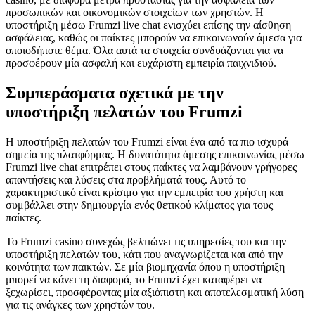
προσωπικών και οικονομικών στοιχείων των χρηστών. Η
υποστήριξη μέσω Frumzi live chat ενισχύει επίσης την αίσθηση
ασφάλειας, καθώς οι παίκτες μπορούν να επικοινωνούν άμεσα για
οποιοδήποτε θέμα. Όλα αυτά τα στοιχεία συνδυάζονται για να
προσφέρουν μία ασφαλή και ευχάριστη εμπειρία παιχνιδιού.
Συμπεράσματα σχετικά με την
υποστήριξη πελατών του Frumzi
Η υποστήριξη πελατών του Frumzi είναι ένα από τα πιο ισχυρά
σημεία της πλατφόρμας. Η δυνατότητα άμεσης επικοινωνίας μέσω
Frumzi live chat επιτρέπει στους παίκτες να λαμβάνουν γρήγορες
απαντήσεις και λύσεις στα προβλήματά τους. Αυτό το
χαρακτηριστικό είναι κρίσιμο για την εμπειρία του χρήστη και
συμβάλλει στην δημιουργία ενός θετικού κλίματος για τους
παίκτες.
Το Frumzi casino συνεχώς βελτιώνει τις υπηρεσίες του και την
υποστήριξη πελατών του, κάτι που αναγνωρίζεται και από την
κοινότητα των παικτών. Σε μία βιομηχανία όπου η υποστήριξη
μπορεί να κάνει τη διαφορά, το Frumzi έχει καταφέρει να
ξεχωρίσει, προσφέροντας μία αξιόπιστη και αποτελεσματική λύση
για τις ανάγκες των χρηστών του.