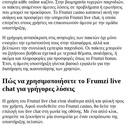
επιτυχία κάθε online καζίνο. Στην βιομηχανία τυχερών παιχνιδιών,
οι παίκτες αναμένουν άμεσες λύσεις σε προβλήματα ή ερωτήσεις
που μπορεί να προκύψουν. Το Frumzi casino κατανοεί αυτή την
ανάγκη και προσφέρει την υπηρεσία Frumzi live chat, η οποία
επιτρέπει στους χρήστες να επικοινωνούν άμεσα με την ομάδα
υποστήριξης.
Η γρήγορη ανταπόκριση στις ανησυχίες των παικτών όχι μόνο
ενισχύει την εμπιστοσύνη τους στην πλατφόρμα, αλλά και
βελτιώνει την συνολική εμπειρία παιχνιδιού. Οι παίκτες μπορούν
να ζητήσουν βοήθεια σχετικά με τεχνικά θέματα, αναλήψεις, ή
ακόμα και πληροφορίες για προσφορές όπως το Frumzi bonus.
Έτσι, η άμεση υποστήριξη γίνεται βασικό εργαλείο για την
διατήρηση της ικανοποίησης των χρηστών.
Πώς να χρησιμοποιήσετε το Frumzi live
chat για γρήγορες λύσεις
Η χρήση του Frumzi live chat είναι ιδιαίτερα απλή και φιλική προς
τον χρήστη. Αφού συνδεθείτε στο Frumzi casino, θα δείτε την
επιλογή του live chat στη γωνία της οθόνης. Με ένα απλό κλικ,
μπορείτε να ξεκινήσετε μία συνομιλία με έναν εκπρόσωπο της
υποστήριξης πελατών.