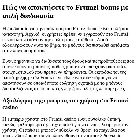
Πώς να αποκτήσετε το Frumzi bonus με
απλή διαδικασία
Η διαδικασία για την απόκτηση του Frumzi bonus είναι απλή και
κατανοητή. Αρχικά, οι χρήστες πρέπει να εγγραφούν στο Frumzi
casino και να κάνουν την πρώτη τους κατάθεση. Αφού
ολοκληρώσουν αυτό το βήμα, το μπόνους θα πιστωθεί αυτόματα
στον λογαριασμό τους.
Είναι σημαντικό να διαβάσετε τους όρους και τις προϋποθέσεις που
συνοδεύουν το μπόνους, καθώς μπορεί να υπάρχουν απαιτήσεις
στοιχηματισμού που πρέπει να πληρούνται. Οι εκπρόσωποι της
υποστήριξης μέσω Frumzi live chat είναι διαθέσιμοι για να
απαντήσουν σε οποιαδήποτε ερώτηση σχετικά με το μπόνους,
διασφαλίζοντας ότι οι παίκτες γνωρίζουν όλες τις λεπτομέρειες.
Αξιολόγηση της εμπειρίας του χρήστη στο Frumzi
casino
Η εμπειρία χρήστη στο Frumzi casino είναι συνολικά θετική,
καθώς η πλατφόρμα έχει σχεδιαστεί για να είναι φιλική προς τον
χρήστη. Οι παίκτες μπορούν εύκολα να βρουν τα παιχνίδια που
τους ενδιαφέρουν και να πλοηγηθούν στην ιστοσελίδα χωρίς