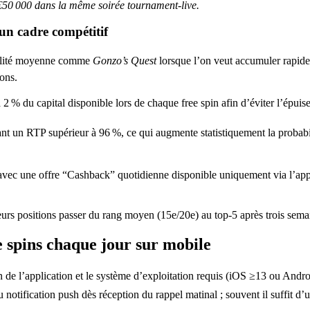
à €50 000 dans la même soirée tournament‑live.
un cadre compétitif
latilité moyenne comme
Gonzo’s Quest
lorsque l’on veut accumuler rapidem
ions.
 2 % du capital disponible lors de chaque free spin afin d’éviter l’épuis
ant un RTP supérieur à 96 %, ce qui augmente statistiquement la probabil
 avec une offre “Cashback” quotidienne disponible uniquement via l’app
leurs positions passer du rang moyen (15e/20e) au top‑5 après trois sema
e spins chaque jour sur mobile
n de l’application et le système d’exploitation requis (iOS ≥13 ou Andro
 notification push dès réception du rappel matinal ; souvent il suffit d’