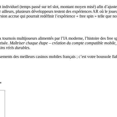
t individuel (temps passé sur tel slot, montant moyen misé) afin d’ajus
 ailleurs, plusieurs développeurs testent des expériences AR où le joueu
ion accrue qui pourrait redéfinir l’expérience « free spin » telle que n
 tournois multijoueurs alimentés par l’IA moderne, l’histoire des free sp
risée.
Maîtriser chaque étape – création du compte compatible mobile, a
ns réels durables.
ments des meilleurs casinos mobiles français ; c’est votre boussole fiab
*