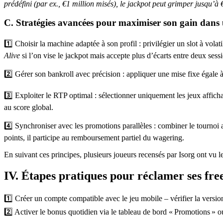
prédéfini (par ex., €1 million misés), le jackpot peut grimper jusqu’
C. Stratégies avancées pour maximiser son gain dans 
1️⃣ Choisir la machine adaptée à son profil : privilégier un slot à vo
Alive
si l’on vise le jackpot mais accepte plus d’écarts entre deux sess
2️⃣ Gérer son bankroll avec précision : appliquer une mise fixe égale à
3️⃣ Exploiter le RTP optimal : sélectionner uniquement les jeux affich
au score global.
4️⃣ Synchroniser avec les promotions parallèles : combiner le tournoi
points, il participe au remboursement partiel du wagering.
En suivant ces principes, plusieurs joueurs recensés par Isorg ont vu 
IV. Étapes pratiques pour réclamer ses fre
1️⃣ Créer un compte compatible avec le jeu mobile – vérifier la versio
2️⃣ Activer le bonus quotidien via le tableau de bord « Promotions » ou