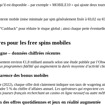
squ’il est disponible – par exemple « MOBILE10 » qui ajoute deux tour
ntexte mobile (mise minimale par spin généralement fixée à €0,02 ou €0,0
Cashback” pour réduire le risque global ; ainsi chaque perte éventuell
es pour les free spins mobiles
gne – données chiffrées récentes
entent environ €1,8 milliard annuels selon une étude publiée par l’Obse
 aux programmes fidélité qui augmentent la durée moyenne d’activité cli
parence des bonus mobiles
(2022), chaque offre doit clairement indiquer son taux de wagering ain
dre 5 % du chiffre d’affaires annuel.
Les opérateurs qui respectent ces 
des joueurs français recherchant un casino en ligne neosurf ou autre mét
n des offres quotidiennes et jeux en réalité augmentée