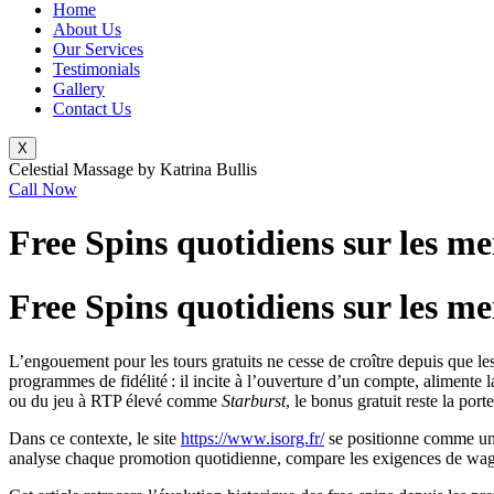
Home
About Us
Our Services
Testimonials
Gallery
Contact Us
X
Celestial Massage by Katrina Bullis
Call Now
Free Spins quotidiens sur les mei
Free Spins quotidiens sur les mei
L’engouement pour les tours gratuits ne cesse de croître depuis que les
programmes de fidélité : il incite à l’ouverture d’un compte, alimente 
ou du jeu à RTP élevé comme
Starburst
, le bonus gratuit reste la por
Dans ce contexte, le site
https://www.isorg.fr/
se positionne comme une 
analyse chaque promotion quotidienne, compare les exigences de wageri