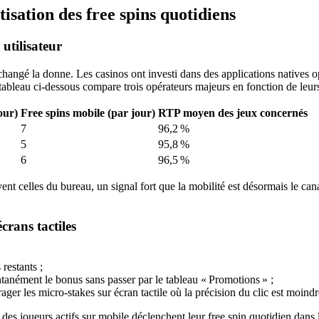
isation des free spins quotidiens
 utilisateur
gé la donne. Les casinos ont investi dans des applications natives opti
bleau ci‑dessous compare trois opérateurs majeurs en fonction de leurs 
our)
Free spins mobile (par jour)
RTP moyen des jeux concernés
7
96,2 %
5
95,8 %
6
96,5 %
t celles du bureau, un signal fort que la mobilité est désormais le canal
rans tactiles
restants ;
ntanément le bonus sans passer par le tableau « Promotions » ;
er les micro‑stakes sur écran tactile où la précision du clic est moindre
des joueurs actifs sur mobile déclenchent leur free spin quotidien dans 