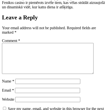
Fenikss casino ir piemērots izvēle tiem, kas vēlas strādāt aizraujošā
un dinamiskā vidē, kur katra diena ir atšķirīga.
Leave a Reply
Your email address will not be published.
Required fields are
marked
*
Comment
*
Name
*
Email
*
Website
Save my name, email, and website in this browser for the next