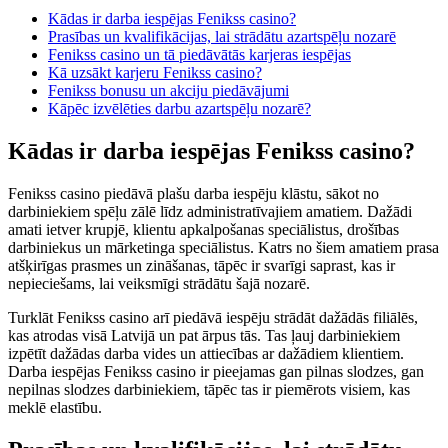
Kādas ir darba iespējas Fenikss casino?
Prasības un kvalifikācijas, lai strādātu azartspēļu nozarē
Fenikss casino un tā piedāvātās karjeras iespējas
Kā uzsākt karjeru Fenikss casino?
Fenikss bonusu un akciju piedāvājumi
Kāpēc izvēlēties darbu azartspēļu nozarē?
Kādas ir darba iespējas Fenikss casino?
Fenikss casino piedāvā plašu darba iespēju klāstu, sākot no
darbiniekiem spēļu zālē līdz administratīvajiem amatiem. Dažādi
amati ietver krupjē, klientu apkalpošanas speciālistus, drošības
darbiniekus un mārketinga speciālistus. Katrs no šiem amatiem prasa
atšķirīgas prasmes un zināšanas, tāpēc ir svarīgi saprast, kas ir
nepieciešams, lai veiksmīgi strādātu šajā nozarē.
Turklāt Fenikss casino arī piedāvā iespēju strādāt dažādās filiālēs,
kas atrodas visā Latvijā un pat ārpus tās. Tas ļauj darbiniekiem
izpētīt dažādas darba vides un attiecības ar dažādiem klientiem.
Darba iespējas Fenikss casino ir pieejamas gan pilnas slodzes, gan
nepilnas slodzes darbiniekiem, tāpēc tas ir piemērots visiem, kas
meklē elastību.