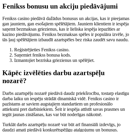
Fenikss bonusu un akciju piedāvājumi
Fenikss casino piedāvā dažādus bonusus un akcijas, kas ir pieejamas
gan jauniem, gan esošajiem spēlētājiem. Jauniem klientiem ir iespēja
saņemt bezmaksas griezienus, kas ir lieliska iespēja iepazīties ar
kazino piedāvājumu. Fenikss bezmaksas spēles ir populāra izvēle, jo
tās ļauj spēlētājiem izbaudīt azartspēles bez riska zaudēt savu naudu.
Reģistrējieties Fenikss casino.
Saņemiet fenikss bonusa kods.
Izmantojiet bezriska griezienus un spēlējiet.
Kāpēc izvēlēties darbu azartspēļu
nozarē?
Darbs azartspēļu nozarē piedāvā daudz priekšrocību, tostarp elastīgu
darba laiku un iespēju strādāt dinamiskā vidē. Fenikss casino ir
pazīstams ar saviem augstajiem standartiem un profesionālo
attieksmi pret darbiniekiem. Šeit ir iespēja attīstīt savas prasmes un
iegūt jaunas zināšanas, kas var būt noderīgas nākotnē.
Turklāt darbs azartspēļu nozarē var būt arī finansiāli izdevīgs, jo
daudzi amati piedāvā konkurētspējīgu atalgojumu un bonusus.