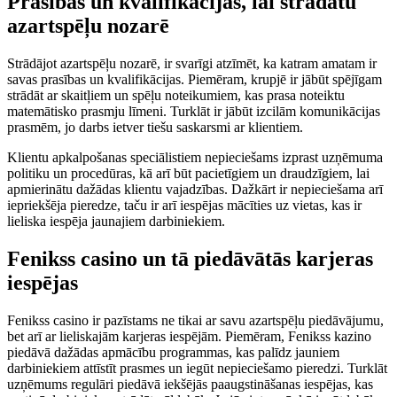
Prasības un kvalifikācijas, lai strādātu
azartspēļu nozarē
Strādājot azartspēļu nozarē, ir svarīgi atzīmēt, ka katram amatam ir
savas prasības un kvalifikācijas. Piemēram, krupjē ir jābūt spējīgam
strādāt ar skaitļiem un spēļu noteikumiem, kas prasa noteiktu
matemātisko prasmju līmeni. Turklāt ir jābūt izcilām komunikācijas
prasmēm, jo darbs ietver tiešu saskarsmi ar klientiem.
Klientu apkalpošanas speciālistiem nepieciešams izprast uzņēmuma
politiku un procedūras, kā arī būt pacietīgiem un draudzīgiem, lai
apmierinātu dažādas klientu vajadzības. Dažkārt ir nepieciešama arī
iepriekšēja pieredze, taču ir arī iespējas mācīties uz vietas, kas ir
lieliska iespēja jaunajiem darbiniekiem.
Fenikss casino un tā piedāvātās karjeras
iespējas
Fenikss casino ir pazīstams ne tikai ar savu azartspēļu piedāvājumu,
bet arī ar lieliskajām karjeras iespējām. Piemēram, Fenikss kazino
piedāvā dažādas apmācību programmas, kas palīdz jauniem
darbiniekiem attīstīt prasmes un iegūt nepieciešamo pieredzi. Turklāt
uzņēmums regulāri piedāvā iekšējās paaugstināšanas iespējas, kas