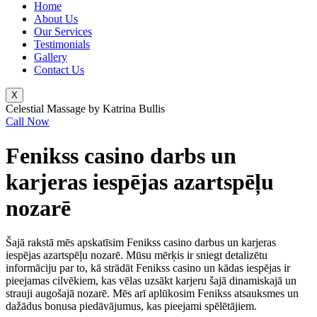
Home
About Us
Our Services
Testimonials
Gallery
Contact Us
X
Celestial Massage by Katrina Bullis
Call Now
Fenikss casino darbs un
karjeras iespējas azartspēļu
nozarē
Šajā rakstā mēs apskatīsim Fenikss casino darbus un karjeras
iespējas azartspēļu nozarē. Mūsu mērķis ir sniegt detalizētu
informāciju par to, kā strādāt Fenikss casino un kādas iespējas ir
pieejamas cilvēkiem, kas vēlas uzsākt karjeru šajā dinamiskajā un
strauji augošajā nozarē. Mēs arī aplūkosim Fenikss atsauksmes un
dažādus bonusa piedāvājumus, kas pieejami spēlētājiem.