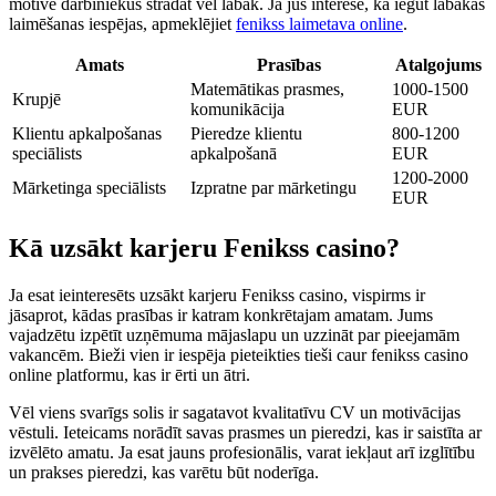
motivē darbiniekus strādāt vēl labāk. Ja jūs interesē, kā iegūt labākas
laimēšanas iespējas, apmeklējiet
fenikss laimetava online
.
Amats
Prasības
Atalgojums
Matemātikas prasmes,
1000-1500
Krupjē
komunikācija
EUR
Klientu apkalpošanas
Pieredze klientu
800-1200
speciālists
apkalpošanā
EUR
1200-2000
Mārketinga speciālists
Izpratne par mārketingu
EUR
Kā uzsākt karjeru Fenikss casino?
Ja esat ieinteresēts uzsākt karjeru Fenikss casino, vispirms ir
jāsaprot, kādas prasības ir katram konkrētajam amatam. Jums
vajadzētu izpētīt uzņēmuma mājaslapu un uzzināt par pieejamām
vakancēm. Bieži vien ir iespēja pieteikties tieši caur fenikss casino
online platformu, kas ir ērti un ātri.
Vēl viens svarīgs solis ir sagatavot kvalitatīvu CV un motivācijas
vēstuli. Ieteicams norādīt savas prasmes un pieredzi, kas ir saistīta ar
izvēlēto amatu. Ja esat jauns profesionālis, varat iekļaut arī izglītību
un prakses pieredzi, kas varētu būt noderīga.