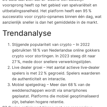
voorsprong heeft op het gebied van spelvariëteit en
uitbetalingssnelheid. Het platform heeft een 95 %
succesratio voor crypto‑opnames binnen één dag, wat
aanzienlijk sneller is dan het gemiddelde in de markt.
Trendanalyse
Stijgende populariteit van crypto – In 2022
gebruikten 18 % van Nederlandse online gokkers
crypto voor stortingen. In 2023 steeg dit naar
27 %, mede door snellere verwerkingstijden.
Live dealer groei – Het aantal actieve live‑dealer
spelers is met 22 % gegroeid. Spelers waarderen
de authenticiteit en interactie.
Mobiel spelgedrag – Meer dan 68 % van de
weddenschappen wordt via smartphones
geplaatst. Platforms die mobiel geoptimaliseerd
zijn, behalen hogere retentie.