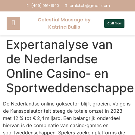
(409) 916-1940
cmtxkcb@gmail.com
Celestial Massage by
Call Now
Katrina Bullis
Expertanalyse van
de Nederlandse
Online Casino‑ en
Sportweddenschappe
De Nederlandse online goksector blijft groeien. Volgens
de Kansspelautoriteit steeg de totale omzet in 2023
met 12 % tot € 2,4 miljard. Een belangrijk onderdeel
hiervan is de combinatie van casino‑games en
sportweddenschappen. Spelers zoeken platforms die