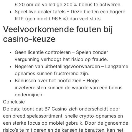
€ 20 om de volledige 200 % bonus te activeren.
Speel live dealer tafels – Deze bieden een hogere
RTP (gemiddeld 96,5 %) dan veel slots.
Veelvoorkomende fouten bij
casino‑keuze
Geen licentie controleren – Spelen zonder
vergunning verhoogt het risico op fraude.
Negeren van uitbetalingsvoorwaarden – Langzame
opnames kunnen frustrerend zijn.
Bonussen over het hoofd zien – Hoge
inzetvereisten kunnen de waarde van een bonus
ondermijnen.
Conclusie
De data toont dat B7 Casino zich onderscheidt door
een breed spelassortiment, snelle crypto‑opnames en
een sterke focus op mobiel gebruik. Door de genoemde
risico’s te mitigeren en de kansen te benutten, kan het