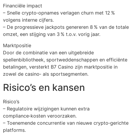
Financiële impact
– Snelle crypto‑opnames verlagen churn met 12 %
volgens interne cijfers.
– De progressieve jackpots genereren 8 % van de totale
omzet, een stijging van 3 % t.o.v. vorig jaar.
Marktpositie
Door de combinatie van een uitgebreide
spellenbibliotheek, sportweddenschappen en efficiënte
betalingen, versterkt B7 Casino zijn marktpositie in
zowel de casino‑ als sportsegmenten.
Risico’s en kansen
Risico’s
– Regulatoire wijzigingen kunnen extra
compliance‑kosten veroorzaken.
– Toenemende concurrentie van nieuwe crypto‑gerichte
platforms.