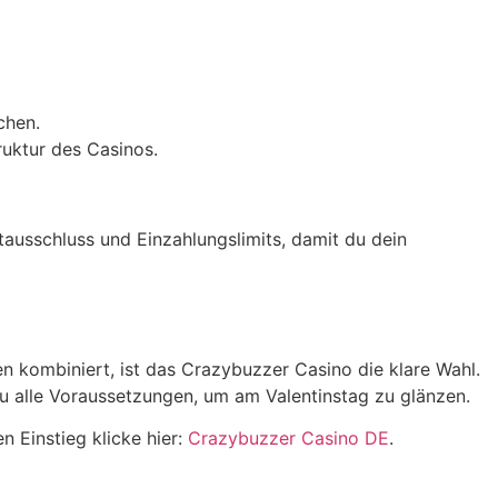
chen.
ruktur des Casinos.
ausschluss und Einzahlungslimits, damit du dein
 kombiniert, ist das Crazybuzzer Casino die klare Wahl.
u alle Voraussetzungen, um am Valentinstag zu glänzen.
n Einstieg klicke hier:
Crazybuzzer Casino DE
.