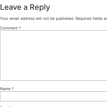
Leave a Reply
Your email address will not be published.
Required fields 
Comment
*
Name
*