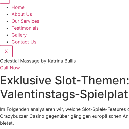
Home
About Us
Our Services
Testimonials
Gallery
Contact Us
X
Celestial Massage by Katrina Bullis
Call Now
Exklusive Slot‑Themen
Valentinstags‑Spielplat
Im Folgenden analysieren wir, welche Slot‑Spiele‑Features 
Crazybuzzer Casino gegenüber gängigen europäischen Anbie
bietet.