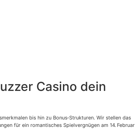
uzzer Casino dein
gsmerkmalen bis hin zu Bonus‑Strukturen. Wir stellen das
ngen für ein romantisches Spielvergnügen am 14. Februar