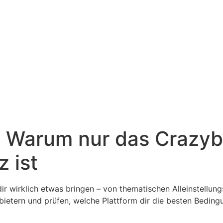
: Warum nur das Crazyb
z ist
dir wirklich etwas bringen – von thematischen Alleinstellun
tern und prüfen, welche Plattform dir die besten Bedingu