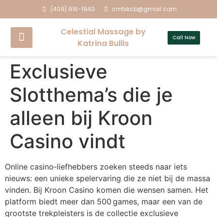
(409) 916-1940
cmtxkcb@gmail.com
Celestial Massage by
Call Now
Katrina Bullis
Exclusieve
Slotthema’s die je
alleen bij Kroon
Casino vindt
Online casino‑liefhebbers zoeken steeds naar iets
nieuws: een unieke spelervaring die ze niet bij de massa
vinden. Bij Kroon Casino komen die wensen samen. Het
platform biedt meer dan 500 games, maar een van de
grootste trekpleisters is de collectie exclusieve