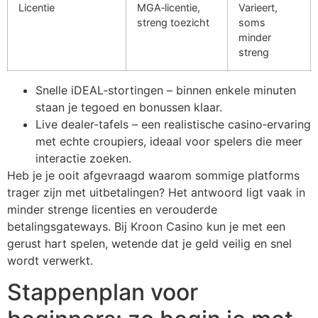
Licentie
MGA‑licentie,
Varieert,
streng toezicht
soms
minder
streng
Snelle iDEAL‑stortingen – binnen enkele minuten
staan je tegoed en bonussen klaar.
Live dealer‑tafels – een realistische casino‑ervaring
met echte croupiers, ideaal voor spelers die meer
interactie zoeken.
Heb je je ooit afgevraagd waarom sommige platforms
trager zijn met uitbetalingen? Het antwoord ligt vaak in
minder strenge licenties en verouderde
betalingsgateways. Bij Kroon Casino kun je met een
gerust hart spelen, wetende dat je geld veilig en snel
wordt verwerkt.
Stappenplan voor