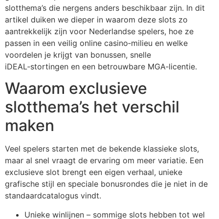
slotthema’s die nergens anders beschikbaar zijn. In dit
artikel duiken we dieper in waarom deze slots zo
aantrekkelijk zijn voor Nederlandse spelers, hoe ze
passen in een veilig online casino‑milieu en welke
voordelen je krijgt van bonussen, snelle
iDEAL‑stortingen en een betrouwbare MGA‑licentie.
Waarom exclusieve
slotthema’s het verschil
maken
Veel spelers starten met de bekende klassieke slots,
maar al snel vraagt de ervaring om meer variatie. Een
exclusieve slot brengt een eigen verhaal, unieke
grafische stijl en speciale bonusrondes die je niet in de
standaardcatalogus vindt.
Unieke winlijnen – sommige slots hebben tot wel