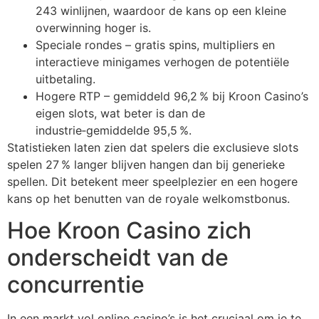
243 winlijnen, waardoor de kans op een kleine
overwinning hoger is.
Speciale rondes – gratis spins, multipliers en
interactieve minigames verhogen de potentiële
uitbetaling.
Hogere RTP – gemiddeld 96,2 % bij Kroon Casino’s
eigen slots, wat beter is dan de
industrie‑gemiddelde 95,5 %.
Statistieken laten zien dat spelers die exclusieve slots
spelen 27 % langer blijven hangen dan bij generieke
spellen. Dit betekent meer speelplezier en een hogere
kans op het benutten van de royale welkomstbonus.
Hoe Kroon Casino zich
onderscheidt van de
concurrentie
In een markt vol online casino’s is het cruciaal om je te