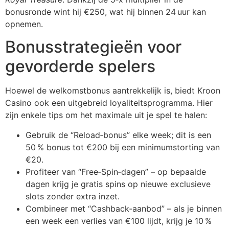
bonusronde wint hij €250, wat hij binnen 24 uur kan
opnemen.
Bonusstrategieën voor
gevorderde spelers
Hoewel de welkomstbonus aantrekkelijk is, biedt Kroon
Casino ook een uitgebreid loyaliteitsprogramma. Hier
zijn enkele tips om het maximale uit je spel te halen:
Gebruik de “Reload‑bonus” elke week; dit is een
50 % bonus tot €200 bij een minimumstorting van
€20.
Profiteer van “Free‑Spin‑dagen” – op bepaalde
dagen krijg je gratis spins op nieuwe exclusieve
slots zonder extra inzet.
Combineer met “Cashback‑aanbod” – als je binnen
een week een verlies van €100 lijdt, krijg je 10 %