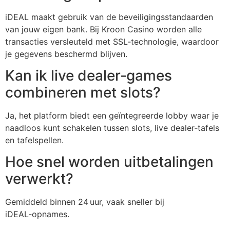
iDEAL maakt gebruik van de beveiligingsstandaarden
van jouw eigen bank. Bij Kroon Casino worden alle
transacties versleuteld met SSL‑technologie, waardoor
je gegevens beschermd blijven.
Kan ik live dealer‑games
combineren met slots?
Ja, het platform biedt een geïntegreerde lobby waar je
naadloos kunt schakelen tussen slots, live dealer‑tafels
en tafelspellen.
Hoe snel worden uitbetalingen
verwerkt?
Gemiddeld binnen 24 uur, vaak sneller bij
iDEAL‑opnames.