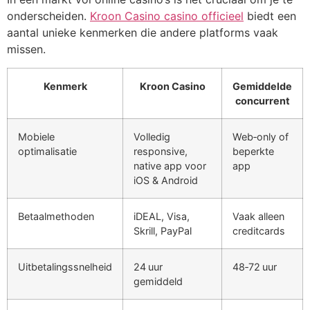
onderscheiden.
Kroon Casino casino officieel
biedt een
aantal unieke kenmerken die andere platforms vaak
missen.
Kenmerk
Kroon Casino
Gemiddelde
concurrent
Mobiele
Volledig
Web‑only of
optimalisatie
responsive,
beperkte
native app voor
app
iOS & Android
Betaalmethoden
iDEAL, Visa,
Vaak alleen
Skrill, PayPal
creditcards
Uitbetalingssnelheid
24 uur
48‑72 uur
gemiddeld