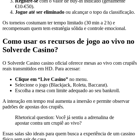
Registre‑se
com o valor de buy‑in indicado (geralmente
€10‑€50).
Jogue até ser eliminado
ou alcançar o topo da classificação.
Os torneios costumam ter tempo limitado (30 min a 2 h) e
recompensam quem tem estratégia sólida e controle emocional.
Como usar os recursos de jogo ao vivo no
Solverde Casino?
O Solverde Casino casino oficial oferece mesas ao vivo com crupiês
reais transmitidos em HD. Para acessar:
Clique em “Live Casino”
no menu.
Selecione o jogo (Blackjack, Roleta, Baccarat).
Escolha a mesa com limite adequado ao seu bankroll.
A interação em tempo real aumenta a imersão e permite observar
padrões de apostas dos crupiês.
Rhetorical question: Você já sentiu a adrenalina de
apostar contra um crupiê ao vivo?
Essas salas são ideais para quem busca a experiência de um cassino
físico sem sair de casa.