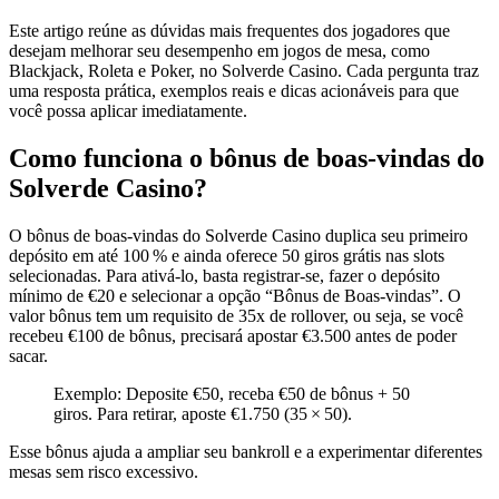
Este artigo reúne as dúvidas mais frequentes dos jogadores que
desejam melhorar seu desempenho em jogos de mesa, como
Blackjack, Roleta e Poker, no Solverde Casino. Cada pergunta traz
uma resposta prática, exemplos reais e dicas acionáveis para que
você possa aplicar imediatamente.
Como funciona o bônus de boas‑vindas do
Solverde Casino?
O bônus de boas‑vindas do Solverde Casino duplica seu primeiro
depósito em até 100 % e ainda oferece 50 giros grátis nas slots
selecionadas. Para ativá‑lo, basta registrar‑se, fazer o depósito
mínimo de €20 e selecionar a opção “Bônus de Boas‑vindas”. O
valor bônus tem um requisito de 35x de rollover, ou seja, se você
recebeu €100 de bônus, precisará apostar €3.500 antes de poder
sacar.
Exemplo: Deposite €50, receba €50 de bônus + 50
giros. Para retirar, aposte €1.750 (35 × 50).
Esse bônus ajuda a ampliar seu bankroll e a experimentar diferentes
mesas sem risco excessivo.