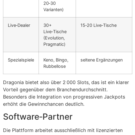
20‑30
Varianten)
Live‑Dealer
30+
15‑20 Live‑Tische
Live‑Tische
(Evolution,
Pragmatic)
Spezialspiele
Keno, Bingo,
seltene Ergänzungen
Rubbellose
Dragonia bietet also über 2 000 Slots, das ist ein klarer
Vorteil gegenüber dem Branchendurchschnitt.
Besonders die Integration von progressiven Jackpots
erhöht die Gewinnchancen deutlich.
Software‑Partner
Die Plattform arbeitet ausschließlich mit lizenzierten