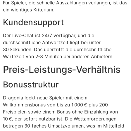
Für Spieler, die schnelle Auszahlungen verlangen, ist das
ein wichtiges Kriterium.
Kundensupport
Der Live‑Chat ist 24/7 verfügbar, und die
durchschnittliche Antwortzeit liegt bei unter
30 Sekunden. Das übertrifft die durchschnittliche
Wartezeit von 2‑3 Minuten bei anderen Anbietern.
Preis‑Leistungs‑Verhältnis
Bonusstruktur
Dragonia lockt neue Spieler mit einem
Willkommensbonus von bis zu 1 000 € plus 200
Freispielen sowie einem Bonus ohne Einzahlung von
10 €, der sofort nutzbar ist. Die Wettanforderungen
betragen 30‑faches Umsatzvolumen, was im Mittelfeld