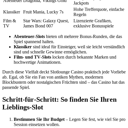
Abenteuer
Dragonia, Vikings Gold
Jackpots
Hohe Trefferquote, einfache
Klassiker
Fruit Mania, Lucky 7s
Regeln
Film &
Star Wars: Galaxy Quest,
Lizenzierte Grafiken,
TV
James Bond 007
exklusive Bonusspiele
Abenteuer‑Slots
bieten oft mehrere Bonus‑Runden, die das
Spiel spannend halten.
Klassiker
sind ideal für Einsteiger, weil sie leicht verständlich
sind und schnelle Gewinne ermöglichen.
Film‑ und TV‑Slots
locken durch bekannte Marken und
hochwertige Animationen.
Durch diese Vielfalt deckt Slotlounge Casino praktisch jede Vorliebe
ab. Egal, ob Sie ein Fan von antiken Mythen, modernen
Blockbustern oder nostalgischen Früchten sind – das Casino hat das
passende Spiel.
Schritt‑für‑Schritt: So finden Sie Ihren
Lieblings‑Slot
Bestimmen Sie Ihr Budget
– Legen Sie fest, wie viel Sie pro
Session einsetzen wollen.