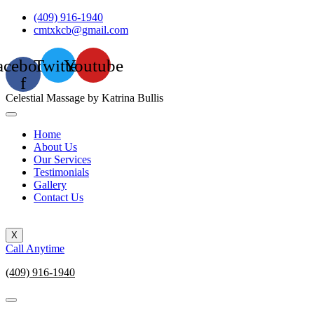
Skip
(409) 916-1940
to
cmtxkcb@gmail.com
content
acebook-
Twitter
Youtube
f
Celestial Massage by Katrina Bullis
Home
About Us
Our Services
Testimonials
Gallery
Contact Us
X
Call Anytime
(409) 916-1940