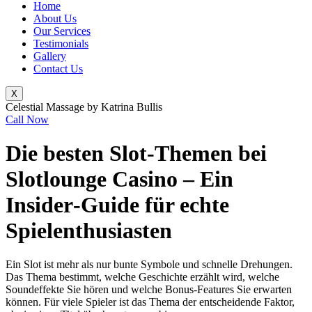
Home
About Us
Our Services
Testimonials
Gallery
Contact Us
X
Celestial Massage by Katrina Bullis
Call Now
Die besten Slot‑Themen bei
Slotlounge Casino – Ein
Insider‑Guide für echte
Spielenthusiasten
Ein Slot ist mehr als nur bunte Symbole und schnelle Drehungen.
Das Thema bestimmt, welche Geschichte erzählt wird, welche
Soundeffekte Sie hören und welche Bonus‑Features Sie erwarten
können. Für viele Spieler ist das Thema der entscheidende Faktor,