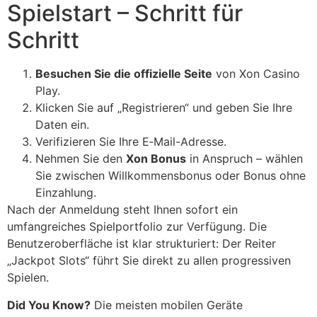
Spielstart – Schritt für
Schritt
Besuchen Sie die offizielle Seite
von Xon Casino
Play.
Klicken Sie auf „Registrieren“ und geben Sie Ihre
Daten ein.
Verifizieren Sie Ihre E‑Mail-Adresse.
Nehmen Sie den
Xon Bonus
in Anspruch – wählen
Sie zwischen Willkommensbonus oder Bonus ohne
Einzahlung.
Nach der Anmeldung steht Ihnen sofort ein
umfangreiches Spielportfolio zur Verfügung. Die
Benutzeroberfläche ist klar strukturiert: Der Reiter
„Jackpot Slots“ führt Sie direkt zu allen progressiven
Spielen.
Did You Know?
Die meisten mobilen Geräte