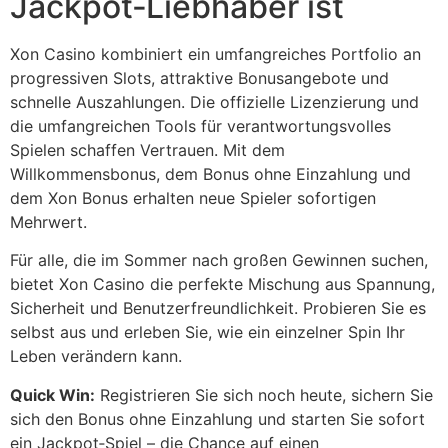
Jackpot‑Liebhaber ist
Xon Casino kombiniert ein umfangreiches Portfolio an
progressiven Slots, attraktive Bonusangebote und
schnelle Auszahlungen. Die offizielle Lizenzierung und
die umfangreichen Tools für verantwortungsvolles
Spielen schaffen Vertrauen. Mit dem
Willkommensbonus, dem Bonus ohne Einzahlung und
dem Xon Bonus erhalten neue Spieler sofortigen
Mehrwert.
Für alle, die im Sommer nach großen Gewinnen suchen,
bietet Xon Casino die perfekte Mischung aus Spannung,
Sicherheit und Benutzerfreundlichkeit. Probieren Sie es
selbst aus und erleben Sie, wie ein einzelner Spin Ihr
Leben verändern kann.
Quick Win:
Registrieren Sie sich noch heute, sichern Sie
sich den Bonus ohne Einzahlung und starten Sie sofort
ein Jackpot‑Spiel – die Chance auf einen