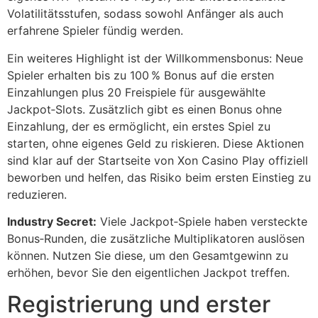
Volatilitätsstufen, sodass sowohl Anfänger als auch
erfahrene Spieler fündig werden.
Ein weiteres Highlight ist der Willkommensbonus: Neue
Spieler erhalten bis zu 100 % Bonus auf die ersten
Einzahlungen plus 20 Freispiele für ausgewählte
Jackpot‑Slots. Zusätzlich gibt es einen Bonus ohne
Einzahlung, der es ermöglicht, ein erstes Spiel zu
starten, ohne eigenes Geld zu riskieren. Diese Aktionen
sind klar auf der Startseite von Xon Casino Play offiziell
beworben und helfen, das Risiko beim ersten Einstieg zu
reduzieren.
Industry Secret:
Viele Jackpot‑Spiele haben versteckte
Bonus‑Runden, die zusätzliche Multiplikatoren auslösen
können. Nutzen Sie diese, um den Gesamtgewinn zu
erhöhen, bevor Sie den eigentlichen Jackpot treffen.
Registrierung und erster