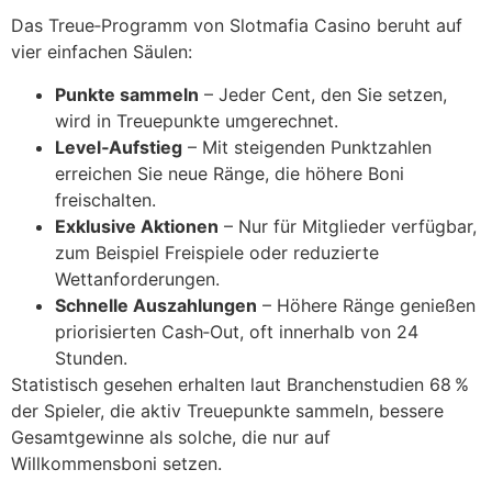
Das Treue‑Programm von Slotmafia Casino beruht auf
vier einfachen Säulen:
Punkte sammeln
– Jeder Cent, den Sie setzen,
wird in Treuepunkte umgerechnet.
Level‑Aufstieg
– Mit steigenden Punktzahlen
erreichen Sie neue Ränge, die höhere Boni
freischalten.
Exklusive Aktionen
– Nur für Mitglieder verfügbar,
zum Beispiel Freispiele oder reduzierte
Wettanforderungen.
Schnelle Auszahlungen
– Höhere Ränge genießen
priorisierten Cash‑Out, oft innerhalb von 24
Stunden.
Statistisch gesehen erhalten laut Branchenstudien 68 %
der Spieler, die aktiv Treuepunkte sammeln, bessere
Gesamtgewinne als solche, die nur auf
Willkommensboni setzen.