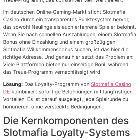
Treue‑Programm, das konstanten Mehrwert liefert.
Im deutschen Online‑Gaming‑Markt sticht Slotmafia
Casino durch ein transparentes Punktesystem hervor,
das sowohl Neulinge als auch erfahrene Spieler belohnt.
Wenn Sie nach schnellen Auszahlungen, einem Slotmafia
Bonus ohne Einzahlung und einem großzügigen
Slotmafia Willkommensbonus suchen, ist das hier die
richtige Adresse. Und genau hier setzt das Problem an:
Viele Plattformen bieten nur einseitige Boni, während
das Treue‑Programm vernachlässigt wird.
Lösung:
Das Loyalty‑Programm von
Slotmafia Casino
DE
kombiniert sofortige Belohnungen mit langfristigen
Vorteilen. Es ist darauf ausgelegt, jede Spielrunde zu
honorieren, ohne versteckte Bedingungen.
Die Kernkomponenten des
Slotmafia Loyalty‑Systems