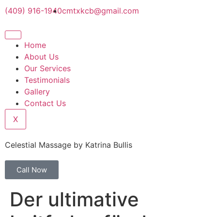
(409) 916-1940
cmtxkcb@gmail.com
Home
About Us
Our Services
Testimonials
Gallery
Contact Us
X
Celestial Massage by Katrina Bullis
Call Now
Der ultimative