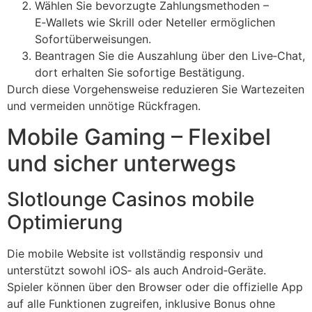
Wählen Sie bevorzugte Zahlungsmethoden –
E‑Wallets wie Skrill oder Neteller ermöglichen
Sofortüberweisungen.
Beantragen Sie die Auszahlung über den Live‑Chat,
dort erhalten Sie sofortige Bestätigung.
Durch diese Vorgehensweise reduzieren Sie Wartezeiten
und vermeiden unnötige Rückfragen.
Mobile Gaming – Flexibel
und sicher unterwegs
Slotlounge Casinos mobile
Optimierung
Die mobile Website ist vollständig responsiv und
unterstützt sowohl iOS‑ als auch Android‑Geräte.
Spieler können über den Browser oder die offizielle App
auf alle Funktionen zugreifen, inklusive Bonus ohne