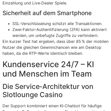
Einzahlung und Live‑Dealer Spiele.
Sicherheit auf dem Smartphone
SSL‑Verschlüsselung schützt alle Transaktionen.
Zwei‑Faktor‑Authentifizierung (2FA) kann aktiviert
werden, um unbefugte Zugriffe zu verhindern.
Ein kurzer Test hat ergeben, dass über 85 % der mobilen
Nutzer die gleichen Gewinnchancen wie am Desktop
haben, da die RTP‑Werte identisch bleiben.
Kundenservice 24/7 – KI
und Menschen im Team
Die Service‑Architektur von
Slotlounge Casino
Der Support kombiniert einen KI‑Chatbot für häufige