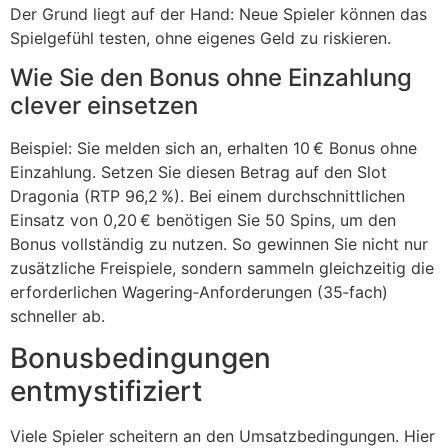
Der Grund liegt auf der Hand: Neue Spieler können das
Spielgefühl testen, ohne eigenes Geld zu riskieren.
Wie Sie den Bonus ohne Einzahlung
clever einsetzen
Beispiel: Sie melden sich an, erhalten 10 € Bonus ohne
Einzahlung. Setzen Sie diesen Betrag auf den Slot
Dragonia (RTP 96,2 %). Bei einem durchschnittlichen
Einsatz von 0,20 € benötigen Sie 50 Spins, um den
Bonus vollständig zu nutzen. So gewinnen Sie nicht nur
zusätzliche Freispiele, sondern sammeln gleichzeitig die
erforderlichen Wagering‑Anforderungen (35‑fach)
schneller ab.
Bonusbedingungen
entmystifiziert
Viele Spieler scheitern an den Umsatzbedingungen. Hier