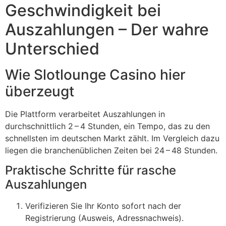
Geschwindigkeit bei
Auszahlungen – Der wahre
Unterschied
Wie Slotlounge Casino hier
überzeugt
Die Plattform verarbeitet Auszahlungen in
durchschnittlich 2 – 4 Stunden, ein Tempo, das zu den
schnellsten im deutschen Markt zählt. Im Vergleich dazu
liegen die branchenüblichen Zeiten bei 24 – 48 Stunden.
Praktische Schritte für rasche
Auszahlungen
Verifizieren Sie Ihr Konto sofort nach der
Registrierung (Ausweis, Adressnachweis).