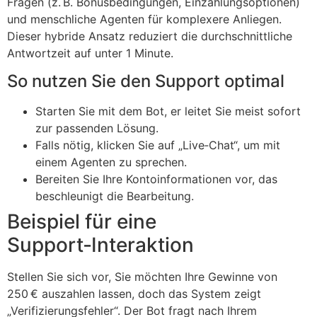
Fragen (z. B. Bonusbedingungen, Einzahlungsoptionen)
und menschliche Agenten für komplexere Anliegen.
Dieser hybride Ansatz reduziert die durchschnittliche
Antwortzeit auf unter 1 Minute.
So nutzen Sie den Support optimal
Starten Sie mit dem Bot, er leitet Sie meist sofort
zur passenden Lösung.
Falls nötig, klicken Sie auf „Live‑Chat“, um mit
einem Agenten zu sprechen.
Bereiten Sie Ihre Kontoinformationen vor, das
beschleunigt die Bearbeitung.
Beispiel für eine
Support‑Interaktion
Stellen Sie sich vor, Sie möchten Ihre Gewinne von
250 € auszahlen lassen, doch das System zeigt
„Verifizierungsfehler“. Der Bot fragt nach Ihrem