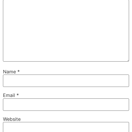
Name
*
Email
*
Website