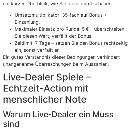
ein kurzer Überblick, wie Sie diese durchschauen:
Umsatzmultiplikator: 35‑fach auf Bonus +
Einzahlung.
Maximaler Einsatz pro Runde: 5 € – überschreiten
Sie diesen Wert, verfällt der Bonus.
Zeitlimit: 7 Tage – setzen Sie den Bonus rechtzeitig
ein, sonst verfällt er.
Ein gutes Verständnis dieser Bedingungen verhindert
unangenehme Überraschungen beim Auszahlen.
Live‑Dealer Spiele –
Echtzeit-Action mit
menschlicher Note
Warum Live‑Dealer ein Muss
sind