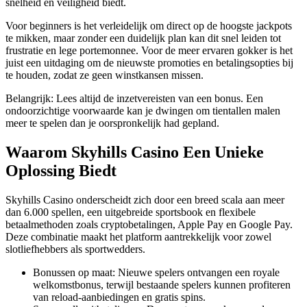
snelheid en veiligheid biedt.
Voor beginners is het verleidelijk om direct op de hoogste jackpots
te mikken, maar zonder een duidelijk plan kan dit snel leiden tot
frustratie en lege portemonnee. Voor de meer ervaren gokker is het
juist een uitdaging om de nieuwste promoties en betalingsopties bij
te houden, zodat ze geen winstkansen missen.
Belangrijk: Lees altijd de inzetvereisten van een bonus. Een
ondoorzichtige voorwaarde kan je dwingen om tientallen malen
meer te spelen dan je oorspronkelijk had gepland.
Waarom Skyhills Casino Een Unieke
Oplossing Biedt
Skyhills Casino onderscheidt zich door een breed scala aan meer
dan 6.000 spellen, een uitgebreide sportsbook en flexibele
betaalmethoden zoals cryptobetalingen, Apple Pay en Google Pay.
Deze combinatie maakt het platform aantrekkelijk voor zowel
slotliefhebbers als sportwedders.
Bonussen op maat: Nieuwe spelers ontvangen een royale
welkomstbonus, terwijl bestaande spelers kunnen profiteren
van reload‑aanbiedingen en gratis spins.