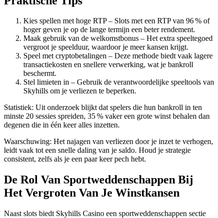
Praktische Tips
Kies spellen met hoge RTP – Slots met een RTP van 96 % of
hoger geven je op de lange termijn een beter rendement.
Maak gebruik van de welkomstbonus – Het extra speeltegoed
vergroot je speelduur, waardoor je meer kansen krijgt.
Speel met cryptobetalingen – Deze methode biedt vaak lagere
transactiekosten en snellere verwerking, wat je bankroll
beschermt.
Stel limieten in – Gebruik de verantwoordelijke speeltools van
Skyhills om je verliezen te beperken.
Statistiek: Uit onderzoek blijkt dat spelers die hun bankroll in ten
minste 20 sessies spreiden, 35 % vaker een grote winst behalen dan
degenen die in één keer alles inzetten.
Waarschuwing: Het najagen van verliezen door je inzet te verhogen,
leidt vaak tot een snelle daling van je saldo. Houd je strategie
consistent, zelfs als je een paar keer pech hebt.
De Rol Van Sportweddenschappen Bij
Het Vergroten Van Je Winstkansen
Naast slots biedt Skyhills Casino een sportweddenschappen sectie