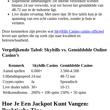
Supersnelle uitbetalingen: De meeste verzoeken worden
binnen 24 uur verwerkt, wat ver boven het gemiddelde van
48‑72 uur in de industrie ligt.
Live dealer ervaring: Met meer dan 30 live tafels kun je de
spanning van een echt casino voelen, zonder je huis te
verlaten.
Deze kenmerken zijn precies wat
SkyHills Casino casino officieel
levert aan spelers die op zoek zijn naar kwaliteit en
betrouwbaarheid.
Vergelijkende Tabel: Skyhills vs. Gemiddelde Online
Casino’s
Kenmerk
Skyhills Casino
Gemiddelde Casino
Aantal spellen
6.000+
3.500‑4.500
Uitbetalingsspeed
24 uur
48‑72 uur
Crypto‑opties
Ja
Sporadisch
Live dealer tafels
30+
10‑15
Welkomstbonus
200% + 100 spins
150% + 50 spins
Hoe Je Een Jackpot Kunt Vangen: