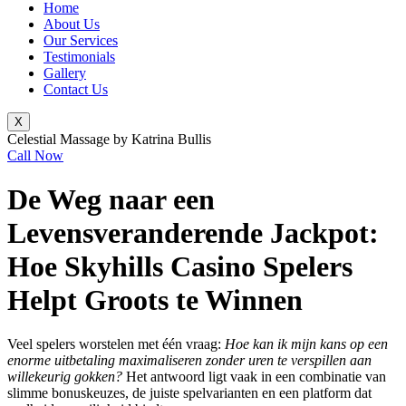
Home
About Us
Our Services
Testimonials
Gallery
Contact Us
X
Celestial Massage by Katrina Bullis
Call Now
De Weg naar een
Levensveranderende Jackpot:
Hoe Skyhills Casino Spelers
Helpt Groots te Winnen
Veel spelers worstelen met één vraag:
Hoe kan ik mijn kans op een
enorme uitbetaling maximaliseren zonder uren te verspillen aan
willekeurig gokken?
Het antwoord ligt vaak in een combinatie van
slimme bonuskeuzes, de juiste spelvarianten en een platform dat