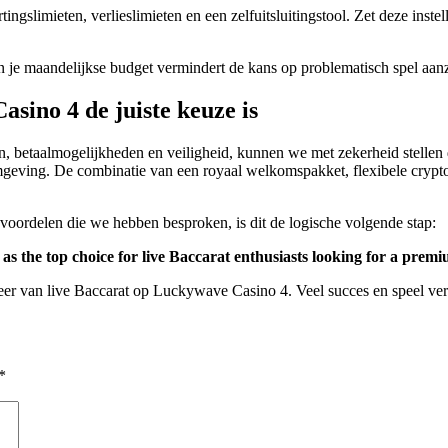
gslimieten, verlieslimieten en een zelfuitsluitingstool. Zet deze instel
an je maandelijkse budget vermindert de kans op problematisch spel aanz
ino 4 de juiste keuze is
n, betaalmogelijkheden en veiligheid, kunnen we met zekerheid stellen
mgeving. De combinatie van een royaal welkomspakket, flexibele crypt
de voordelen die we hebben besproken, is dit de logische volgende stap:
as the top choice for live Baccarat enthusiasts looking for a prem
feer van live Baccarat op Luckywave Casino 4. Veel succes en speel ve
*