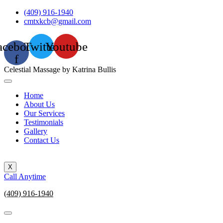
Skip
(409) 916-1940
to
cmtxkcb@gmail.com
content
acebook-
Twitter
Youtube
f
Celestial Massage by Katrina Bullis
Home
About Us
Our Services
Testimonials
Gallery
Contact Us
X
Call Anytime
(409) 916-1940