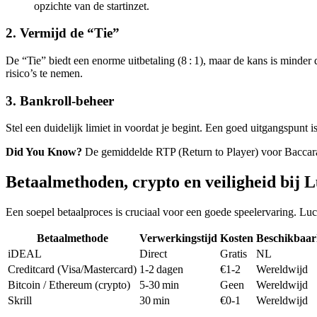
opzichte van de startinzet.
2. Vermijd de “Tie”
De “Tie” biedt een enorme uitbetaling (8 : 1), maar de kans is minder d
risico’s te nemen.
3. Bankroll‑beheer
Stel een duidelijk limiet in voordat je begint. Een goed uitgangspunt is
Did You Know?
De gemiddelde RTP (Return to Player) voor Baccarat 
Betaalmethoden, crypto en veiligheid bij 
Een soepel betaalproces is cruciaal voor een goede speelervaring. Lu
Betaalmethode
Verwerkingstijd
Kosten
Beschikbaar
iDEAL
Direct
Gratis
NL
Creditcard (Visa/Mastercard)
1‑2 dagen
€1‑2
Wereldwijd
Bitcoin / Ethereum (crypto)
5‑30 min
Geen
Wereldwijd
Skrill
30 min
€0‑1
Wereldwijd