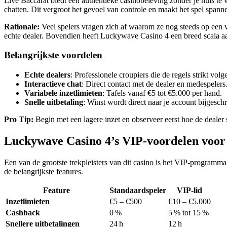
Live Baccarat biedt een authentieke casinobeleving zonder je huis te ve
chatten. Dit vergroot het gevoel van controle en maakt het spel spann
Rationale:
Veel spelers vragen zich af waarom ze nog steeds op een vir
echte dealer. Bovendien heeft Luckywave Casino 4 een breed scala aan 
Belangrijkste voordelen
Echte dealers
: Professionele croupiers die de regels strikt volg
Interactieve chat
: Direct contact met de dealer en medespelers
Variabele inzetlimieten
: Tafels vanaf €5 tot €5.000 per hand.
Snelle uitbetaling
: Winst wordt direct naar je account bijgesch
Pro Tip:
Begin met een lagere inzet en observeer eerst hoe de dealer 
Luckywave Casino 4’s VIP‑voordelen voor 
Een van de grootste trekpleisters van dit casino is het VIP‑programma
de belangrijkste features.
Feature
Standaardspeler
VIP‑lid
Inzetlimieten
€5 – €500
€10 – €5.000
Cashback
0 %
5 % tot 15 %
Snellere uitbetalingen
24 h
12 h