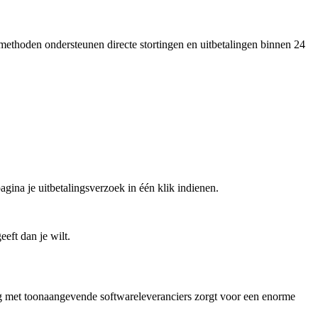
methoden ondersteunen directe stortingen en uitbetalingen binnen 24
ina je uitbetalingsverzoek in één klik indienen.
eft dan je wilt.
ng met toonaangevende softwareleveranciers zorgt voor een enorme