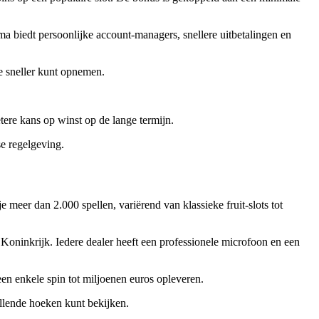
a biedt persoonlijke account‑managers, snellere uitbetalingen en
e sneller kunt opnemen.
ere kans op winst op de lange termijn.
se regelgeving.
er dan 2.000 spellen, variërend van klassieke fruit‑slots tot
d Koninkrijk. Iedere dealer heeft een professionele microfoon en een
een enkele spin tot miljoenen euros opleveren.
illende hoeken kunt bekijken.