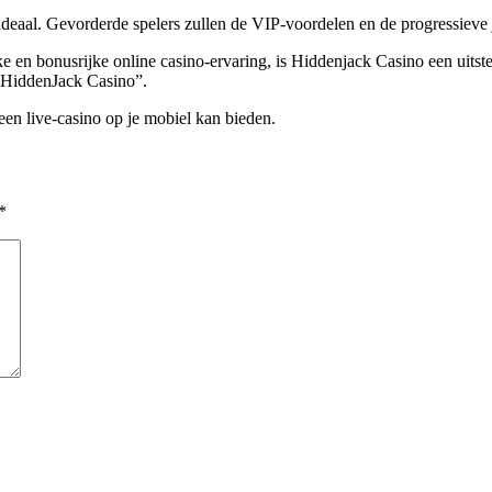
te ideaal. Gevorderde spelers zullen de VIP‑voordelen en de progressiev
ke en bonusrijke online casino‑ervaring, is Hiddenjack Casino een uits
j HiddenJack Casino”.
een live‑casino op je mobiel kan bieden.
*