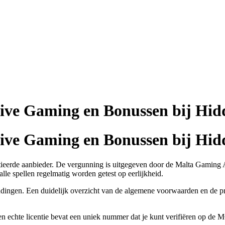
Live Gaming en Bonussen bij Hid
Live Gaming en Bonussen bij Hid
tieerde aanbieder. De vergunning is uitgegeven door de Malta Gaming A
alle spellen regelmatig worden getest op eerlijkheid.
rbindingen. Een duidelijk overzicht van de algemene voorwaarden en de 
 Een echte licentie bevat een uniek nummer dat je kunt verifiëren op de