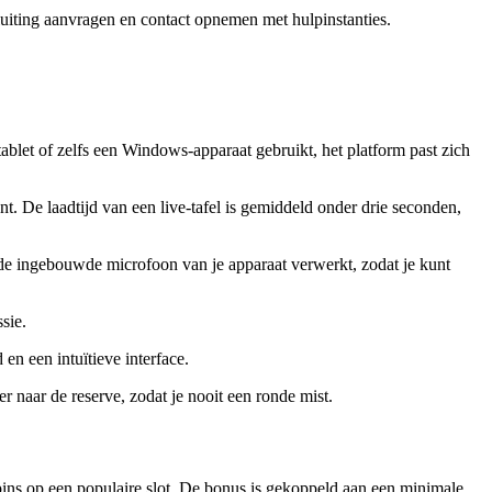
sluiting aanvragen en contact opnemen met hulpinstanties.
let of zelfs een Windows‑apparaat gebruikt, het platform past zich
nt. De laadtijd van een live‑tafel is gemiddeld onder drie seconden,
 de ingebouwde microfoon van je apparaat verwerkt, zodat je kunt
sie.
 en een intuïtieve interface.
 naar de reserve, zodat je nooit een ronde mist.
ns op een populaire slot. De bonus is gekoppeld aan een minimale