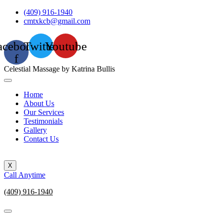
Skip
(409) 916-1940
to
cmtxkcb@gmail.com
content
acebook-
Twitter
Youtube
f
Celestial Massage by Katrina Bullis
Home
About Us
Our Services
Testimonials
Gallery
Contact Us
X
Call Anytime
(409) 916-1940