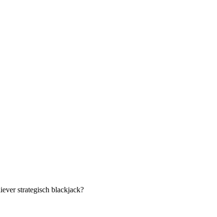
liever strategisch blackjack?