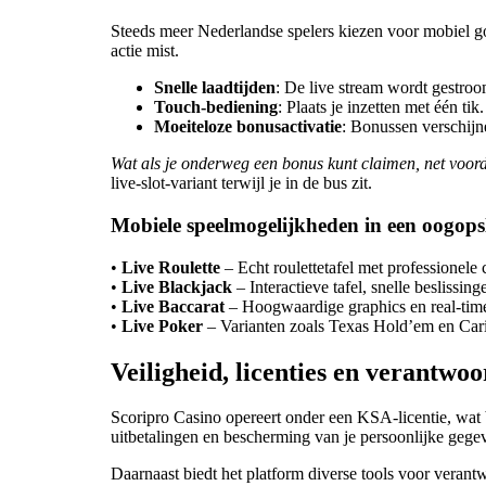
Steeds meer Nederlandse spelers kiezen voor mobiel g
actie mist.
Snelle laadtijden
: De live stream wordt gestro
Touch‑bediening
: Plaats je inzetten met één tik.
Moeiteloze bonusactivatie
: Bonussen verschijne
Wat als je onderweg een bonus kunt claimen, net voorda
live‑slot‑variant terwijl je in de bus zit.
Mobiele speelmogelijkheden in een oogops
•
Live Roulette
– Echt roulettetafel met professionele 
•
Live Blackjack
– Interactieve tafel, snelle beslissing
•
Live Baccarat
– Hoogwaardige graphics en real‑time
•
Live Poker
– Varianten zoals Texas Hold’em en Car
Veiligheid, licenties en verantwoo
Scoripro Casino opereert onder een KSA‑licentie, wat be
uitbetalingen en bescherming van je persoonlijke gege
Daarnaast biedt het platform diverse tools voor veran