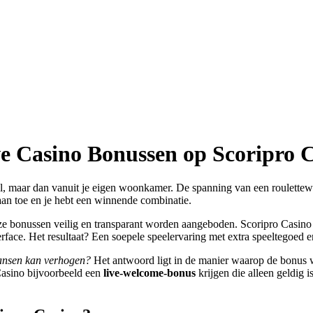
ve Casino Bonussen op Scoripro 
l, maar dan vanuit je eigen woonkamer. De spanning van een roulettewiel
 aan toe en je hebt een winnende combinatie.
eze bonussen veilig en transparant worden aangeboden. Scoripro Casino 
face. Het resultaat? Een soepele speelervaring met extra speeltegoed en g
kansen kan verhogen?
Het antwoord ligt in de manier waarop de bonus wor
Casino bijvoorbeeld een
live‑welcome‑bonus
krijgen die alleen geldig is