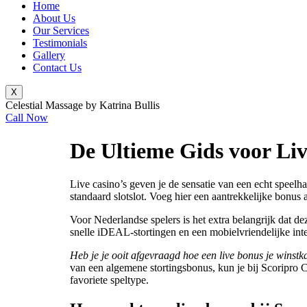
Home
About Us
Our Services
Testimonials
Gallery
Contact Us
X
Celestial Massage by Katrina Bullis
Call Now
De Ultieme Gids voor Li
Live casino’s geven je de sensatie van een echt speelha
standaard slotslot. Voeg hier een aantrekkelijke bonus
Voor Nederlandse spelers is het extra belangrijk dat d
snelle iDEAL‑stortingen en een mobielvriendelijke inter
Heb je je ooit afgevraagd hoe een live bonus je winst
van een algemene stortingsbonus, kun je bij Scoripro 
favoriete speltype.