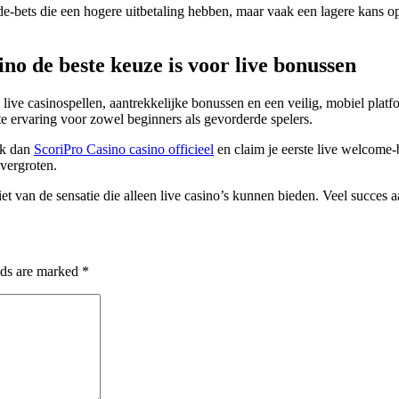
e‑bets die een hogere uitbetaling hebben, maar vaak een lagere kans op w
o de beste keuze is voor live bonussen
live casinospellen, aantrekkelijke bonussen en een veilig, mobiel pla
te ervaring voor zowel beginners als gevorderde spelers.
ek dan
ScoriPro Casino casino officieel
en claim je eerste live welcome‑b
 vergroten.
et van de sensatie die alleen live casino’s kunnen bieden. Veel succes a
lds are marked
*