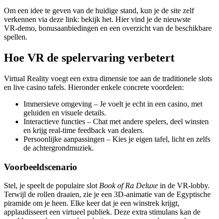
Om een idee te geven van de huidige stand, kun je de site zelf
verkennen via deze link: bekijk het. Hier vind je de nieuwste
VR‑demo, bonusaanbiedingen en een overzicht van de beschikbare
spellen.
Hoe VR de spelervaring verbetert
Virtual Reality voegt een extra dimensie toe aan de traditionele slots
en live casino tafels. Hieronder enkele concrete voordelen:
Immersieve omgeving – Je voelt je echt in een casino, met
geluiden en visuele details.
Interactieve functies – Chat met andere spelers, deel winsten
en krijg real‑time feedback van dealers.
Persoonlijke aanpassingen – Kies je eigen tafel, licht en zelfs
de achtergrondmuziek.
Voorbeeldscenario
Stel, je speelt de populaire slot
Book of Ra Deluxe
in de VR‑lobby.
Terwijl de rollen draaien, zie je een 3D‑animatie van de Egyptische
piramide om je heen. Elke keer dat je een winstrek krijgt,
applaudisseert een virtueel publiek. Deze extra stimulans kan de