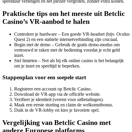
speelduur verlengen en het plezier vergroten, zonder extra kosten.
Praktische tips om het meeste uit Betclic
Casino’s VR‑aanbod te halen
Controleer je hardware – Een goede VR‑headset (bijv. Oculus
Quest 2) en een stabiele internetverbinding zijn cruciaal.
Begin met de demo – Gebruik de gratis demo‑modus om
vertrouwd te raken met de bediening voordat je echt geld
inzet.
Stel limieten – Net als bij elk online casino is het belangrijk
om je inzet en speeltijd te beperken.
Stappenplan voor een soepele start
Registreer een account op Betclic Casino.
Download de VR‑app via de officiële website.
Verifieer je identiteit (vereist voor uitbetalingen).
Maak een eerste storting en claim de welkomstbonus.
Duik in de VR‑lobby en kies je favoriete spel.
Vergelijking van Betclic Casino met
andere Europese platforms