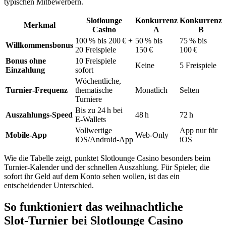
typischen Mitbewerbern.
Slotlounge
Konkurrenz
Konkurrenz
Merkmal
Casino
A
B
100 % bis 200 € +
50 % bis
75 % bis
Willkommensbonus
20 Freispiele
150 €
100 €
Bonus ohne
10 Freispiele
Keine
5 Freispiele
Einzahlung
sofort
Wöchentliche,
Turnier‑Frequenz
thematische
Monatlich
Selten
Turniere
Bis zu 24 h bei
Auszahlungs‑Speed
48 h
72 h
E‑Wallets
Vollwertige
App nur für
Mobile‑App
Web‑Only
iOS/Android‑App
iOS
Wie die Tabelle zeigt, punktet Slotlounge Casino besonders beim
Turnier‑Kalender und der schnellen Auszahlung. Für Spieler, die
sofort ihr Geld auf dem Konto sehen wollen, ist das ein
entscheidender Unterschied.
So funktioniert das weihnachtliche
Slot‑Turnier bei Slotlounge Casino