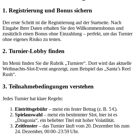
1. Registrierung und Bonus sichern
Der erste Schritt ist die Registrierung auf der Startseite. Nach
Eingabe Ihrer Daten erhalten Sie den Willkommensbonus und
zusätzlich einen Bonus ohne Einzahlung – perfekt, um das Turnier
ohne eigenes Risiko zu testen.
2. Turnier‑Lobby finden
Im Menü finden Sie die Rubrik „Turniere“. Dort wird das aktuelle
Weihnachts‑Slot‑Event angezeigt, zum Beispiel das „Santa’s Reel
Rush“.
3. Teilnahmebedingungen verstehen
Jedes Turnier hat klare Regeln:
Eintrittsgebühr
– meist ein fester Betrag (z. B. 5 €).
Spielauswahl
– meist ein bestimmter Slot, hier ist es
„Dragonia“, ein beliebter Titel mit hoher Volatilität.
Zeitfenster
– das Turnier läuft vom 20. Dezember bis zum
24. Dezember, 00:00–23:59 Uhr.