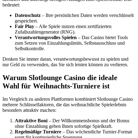
bedeutet:
Datenschutz
– Ihre persönlichen Daten werden verschlüsselt
gespeichert.
Fair Play
– Alle Spiele nutzen einen zertifizierten
Zufallszahlengenerator (RNG).
Verantwortungsvolles Spielen
– Das Casino bietet Tools
zum Setzen von Einzahlungslimits, Selbstausschluss und
Selbstkontrolle.
Denken Sie immer daran, verantwortungsbewusst zu spielen und
nur Geld zu verwenden, das Sie sich leisten können zu verlieren.
Warum Slotlounge Casino die ideale
Wahl für Weihnachts‑Turniere ist
Im Vergleich zu anderen Plattformen kombiniert Slotlounge Casino
mehrere Schlüsselfaktoren, die das weihnachtliche Spielerlebnis
besonders attraktiv machen:
Attraktive Boni
– Der Willkommensbonus und der Bonus
ohne Einzahlung geben Ihnen sofortige Spielkraft.
Regelmäßige Turniere
– Das wöchentliche Turnier‑Format
sorgt für kontinuierliche Spannung.