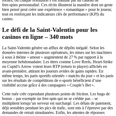
réelles, où chaque résolution s’est traduite par un cadeau de
free‑spins personnalisé. Ces récits illustrent la manière dont un geste
bien pensé peut créer une expérience « romantique » pour le joueur,
tout en renforçant les indicateurs clés de performance (KPI) du
casino.
Le défi de la Saint‑Valentin pour les
casinos en ligne – 340 mots
La Saint‑Valentin génère un afflux de dépôts inégalé. Selon les
données internes de plusieurs opérateurs, les mises sur les machines
à sous à thème « amour » augmentent de 27 % par rapport à la
moyenne hebdomadaire. Les titres comme Love Reels, Heart‑Strike
ou Cupid’s Arrow voient leurs RTP (return to player) affichés en
avant‑première, attirant les joueurs avides de gains rapides. En
même temps, les paris sportifs orientés « matchs du jour » et les paris
sur les résultats de compétitions de e‑sports bénéficient d’une
visibilité accrue grâce à des campagnes « Couple’s Bet ».
Cette ruée crée cependant plusieurs points de friction. Les bugs de
bonus – par exemple un free‑spin qui ne se crédite pas – se
multiplient lorsqu’un serveur est surchargé. Les délais de paiement,
déjà sensibles pendant les pics de trafic, sont mis à l’épreuve par des
demandes de retrait simultanées. Enfin, les attentes de réponses