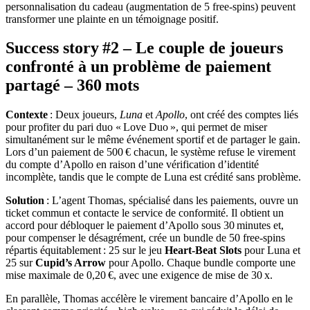
personnalisation du cadeau (augmentation de 5 free‑spins) peuvent
transformer une plainte en un témoignage positif.
Success story #2 – Le couple de joueurs
confronté à un problème de paiement
partagé – 360 mots
Contexte
: Deux joueurs,
Luna
et
Apollo
, ont créé des comptes liés
pour profiter du pari duo « Love Duo », qui permet de miser
simultanément sur le même événement sportif et de partager le gain.
Lors d’un paiement de 500 € chacun, le système refuse le virement
du compte d’Apollo en raison d’une vérification d’identité
incomplète, tandis que le compte de Luna est crédité sans problème.
Solution
: L’agent Thomas, spécialisé dans les paiements, ouvre un
ticket commun et contacte le service de conformité. Il obtient un
accord pour débloquer le paiement d’Apollo sous 30 minutes et,
pour compenser le désagrément, crée un bundle de 50 free‑spins
répartis équitablement : 25 sur le jeu
Heart‑Beat Slots
pour Luna et
25 sur
Cupid’s Arrow
pour Apollo. Chaque bundle comporte une
mise maximale de 0,20 €, avec une exigence de mise de 30 x.
En parallèle, Thomas accélère le virement bancaire d’Apollo en le