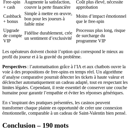
Free‑spin
Augmente la satisfaction,
Coût plus élevé, nécessite
+ cash
couvre la perte financière
approbation
Simple à mettre en œuvre,
Cashback
Moins d’impact émotionnel
bon pour les joueurs à
+ bonus
que le free‑spin
faible mise
Upgrade
Processus plus long, risque
Fidélise durablement, crée
de compte
de surcharge du
un sentiment d’exclusivité
VIP
programme VIP
Les opérateurs doivent choisir l’option qui correspond le mieux au
profil du joueur et à la gravité du problème.
Perspectives
: l’automatisation grâce à l’IA et aux chatbots ouvre la
voie à des propositions de free‑spins en temps réel. Un algorithme
d’analyse comparative pourrait détecter les tickets à haute valeur et
déclencher automatiquement un cadeau adapté, tout en respectant les
limites légales. Cependant, il reste essentiel de conserver une couche
humaine pour garantir l’empathie et éviter les réponses génériques.
En s’inspirant des pratiques présentées, les casinos peuvent
transformer chaque plainte en opportunité de créer une connexion
émotionnelle, comparable à un cadeau de Saint‑Valentin bien pensé.
Conclusion – 190 mots