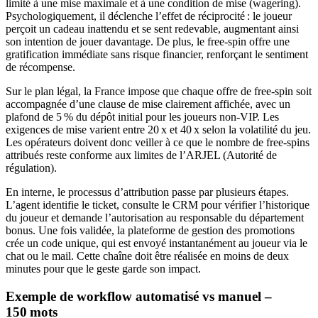
limité à une mise maximale et à une condition de mise (wagering).
Psychologiquement, il déclenche l’effet de réciprocité : le joueur
perçoit un cadeau inattendu et se sent redevable, augmentant ainsi
son intention de jouer davantage. De plus, le free‑spin offre une
gratification immédiate sans risque financier, renforçant le sentiment
de récompense.
Sur le plan légal, la France impose que chaque offre de free‑spin soit
accompagnée d’une clause de mise clairement affichée, avec un
plafond de 5 % du dépôt initial pour les joueurs non‑VIP. Les
exigences de mise varient entre 20 x et 40 x selon la volatilité du jeu.
Les opérateurs doivent donc veiller à ce que le nombre de free‑spins
attribués reste conforme aux limites de l’ARJEL (Autorité de
régulation).
En interne, le processus d’attribution passe par plusieurs étapes.
L’agent identifie le ticket, consulte le CRM pour vérifier l’historique
du joueur et demande l’autorisation au responsable du département
bonus. Une fois validée, la plateforme de gestion des promotions
crée un code unique, qui est envoyé instantanément au joueur via le
chat ou le mail. Cette chaîne doit être réalisée en moins de deux
minutes pour que le geste garde son impact.
Exemple de workflow automatisé vs manuel –
150 mots