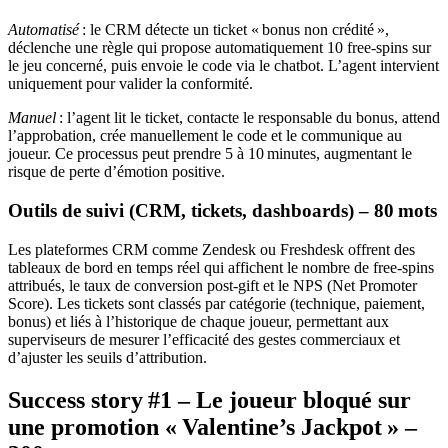
Automatisé
: le CRM détecte un ticket « bonus non crédité »,
déclenche une règle qui propose automatiquement 10 free‑spins sur
le jeu concerné, puis envoie le code via le chatbot. L’agent intervient
uniquement pour valider la conformité.
Manuel
: l’agent lit le ticket, contacte le responsable du bonus, attend
l’approbation, crée manuellement le code et le communique au
joueur. Ce processus peut prendre 5 à 10 minutes, augmentant le
risque de perte d’émotion positive.
Outils de suivi (CRM, tickets, dashboards) – 80 mots
Les plateformes CRM comme Zendesk ou Freshdesk offrent des
tableaux de bord en temps réel qui affichent le nombre de free‑spins
attribués, le taux de conversion post‑gift et le NPS (Net Promoter
Score). Les tickets sont classés par catégorie (technique, paiement,
bonus) et liés à l’historique de chaque joueur, permettant aux
superviseurs de mesurer l’efficacité des gestes commerciaux et
d’ajuster les seuils d’attribution.
Success story #1 – Le joueur bloqué sur
une promotion « Valentine’s Jackpot » –