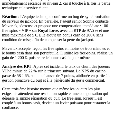
immédiatement escaladé au niveau 2, car il touche à la fois la partie
technique et le service client.
Réaction
: L’équipe technique confirme un bug de synchronisation
du serveur de jackpot. En parallèle, l’agent senior Sophie contacte
Maverick, s’excuse et propose une compensation immédiate : 100
free‑spins « VIP » sur
Royal Love
, avec un RTP de 97,5 % et une
mise maximale de 5 €. Elle ajoute un bonus cash de 200 € sans
condition de mise, afin de compenser la perte du jackpot.
Maverick accepte, reçoit les free‑spins en moins de trois minutes et
le bonus cash dans son portefeuille. Il utilise les free‑spins, réalise un
gain de 1 200 €, puis retire le bonus cash le jour même.
Analyse des KPI
: Après cet incident, le taux de churn des joueurs
VIP diminue de 22 % sur le trimestre suivant. Le NPS du casino
passe de 58 à 65, soit une hausse de 7 points, attribuée en partie à la
gestion proactive du bug et à la générosité du geste commercial.
Cette troisième histoire montre que même les joueurs les plus
exigeants attendent une résolution rapide et une compensation qui
dépasse la simple réparation du bug. Le free‑spin, lorsqu’il est
couplé à un bonus cash, devient un levier puissant pour restaurer la
confiance.