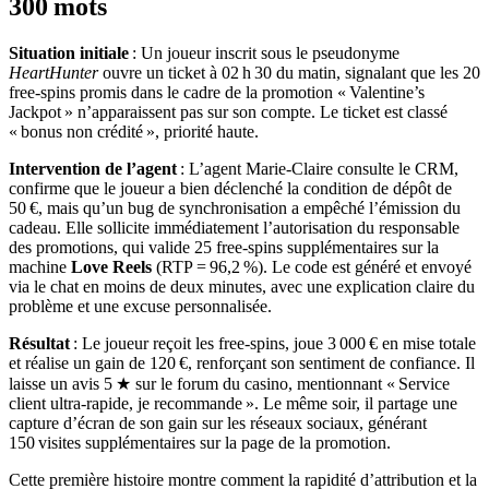
300 mots
Situation initiale
: Un joueur inscrit sous le pseudonyme
HeartHunter
ouvre un ticket à 02 h 30 du matin, signalant que les 20
free‑spins promis dans le cadre de la promotion « Valentine’s
Jackpot » n’apparaissent pas sur son compte. Le ticket est classé
« bonus non crédité », priorité haute.
Intervention de l’agent
: L’agent Marie‑Claire consulte le CRM,
confirme que le joueur a bien déclenché la condition de dépôt de
50 €, mais qu’un bug de synchronisation a empêché l’émission du
cadeau. Elle sollicite immédiatement l’autorisation du responsable
des promotions, qui valide 25 free‑spins supplémentaires sur la
machine
Love Reels
(RTP = 96,2 %). Le code est généré et envoyé
via le chat en moins de deux minutes, avec une explication claire du
problème et une excuse personnalisée.
Résultat
: Le joueur reçoit les free‑spins, joue 3 000 € en mise totale
et réalise un gain de 120 €, renforçant son sentiment de confiance. Il
laisse un avis 5 ★ sur le forum du casino, mentionnant « Service
client ultra‑rapide, je recommande ». Le même soir, il partage une
capture d’écran de son gain sur les réseaux sociaux, générant
150 visites supplémentaires sur la page de la promotion.
Cette première histoire montre comment la rapidité d’attribution et la