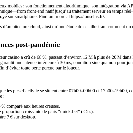
eux mobiles : son fonctionnement algorithmique, son intégration via AP
echnique—from front‑end natif jusqu’au traitement serveur en temps r
oyé sur smartphone. Find out more at https://touselus.fr/.
s d’architecture cloud, ainsi qu’une étude de cas illustrant comment un 
dances post‑pandémie
ecteur casino a crû de 68 %, passant d’environ 12 M à plus de 20 M dan
arantit une latence inférieure à 30 ms, condition sine qua non pour joue
in d’éviter toute perte perçue par le joueur.
que les pics d’activité se situent entre 07h00–09h00 et 17h00–19h00, c
e :
5 % comparé aux heures creuses.
roportion croissante de paris “quick‑bet” (< 5 s).
re 7 € sur desktop.