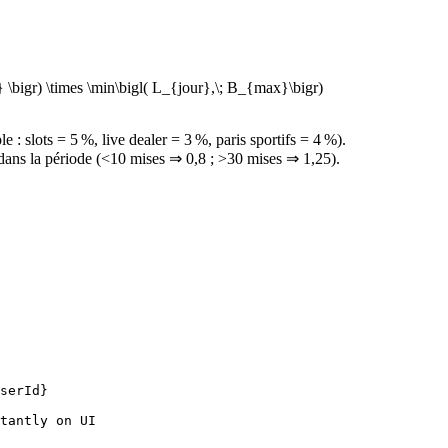
 \bigr) \times \min\bigl( L_{jour},\; B_{max}\bigr)
 : slots = 5 %, live dealer = 3 %, paris sportifs = 4 %).
s dans la période (<10 mises ⇒ 0,8 ; >30 mises ⇒ 1,25).
serId}
