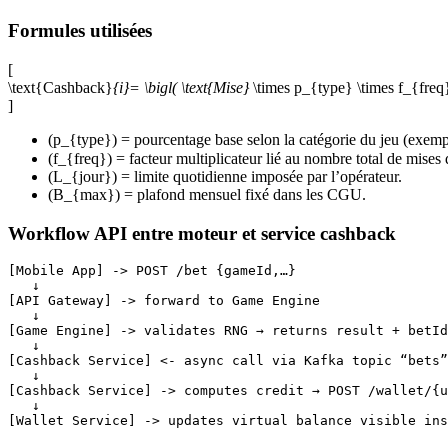
Formules utilisées
[
\text{Cashback}
{i}= \bigl( \text{Mise}
\times p_{type} \times f_{freq}
]
(p_{type}) = pourcentage base selon la catégorie du jeu (exemple
(f_{freq}) = facteur multiplicateur lié au nombre total de mise
(L_{jour}) = limite quotidienne imposée par l’opérateur.
(B_{max}) = plafond mensuel fixé dans les CGU.
Workflow API entre moteur et service cashback
[Mobile App] -> POST /bet {gameId,…}

   ↓

[API Gateway] -> forward to Game Engine

   ↓

[Game Engine] -> validates RNG → returns result + betId

   ↓

[Cashback Service] <- async call via Kafka topic “bets”

   ↓

[Cashback Service] -> computes credit → POST /wallet/{u
   ↓
