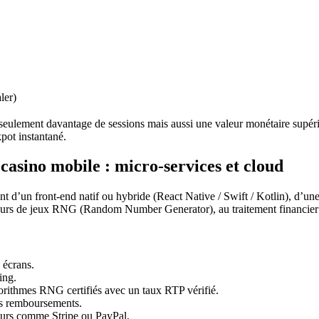
ler)
eulement davantage de sessions mais aussi une valeur monétaire supérieu
kpot instantané.
casino mobile : micro‑services et cloud
t d’un front‑end natif ou hybride (React Native / Swift / Kotlin), d
teurs de jeux RNG (Random Number Generator), au traitement financie
 écrans.
ing.
rithmes RNG certifiés avec un taux RTP vérifié.
es remboursements.
urs comme Stripe ou PayPal.