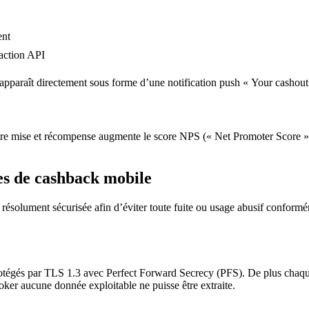
ent
action API
 apparaît directement sous forme d’une notification push « Your cashout i
 entre mise et récompense augmente le score NPS (« Net Promoter Score
es de cashback mobile
e résolument sécurisée afin d’éviter toute fuite ou usage abusif confo
protégés par TLS 1.3 avec Perfect Forward Secrecy (PFS). De plus cha
ker aucune donnée exploitable ne puisse être extraite.