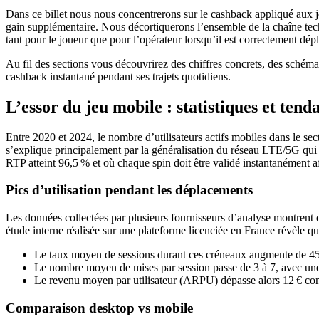
Dans ce billet nous nous concentrerons sur le cashback appliqué aux j
gain supplémentaire. Nous décortiquerons l’ensemble de la chaîne t
tant pour le joueur que pour l’opérateur lorsqu’il est correctement dépl
Au fil des sections vous découvrirez des chiffres concrets, des schéma
cashback instantané pendant ses trajets quotidiens.
L’essor du jeu mobile : statistiques et ten
Entre 2020 et 2024, le nombre d’utilisateurs actifs mobiles dans le s
s’explique principalement par la généralisation du réseau LTE/5G qui g
RTP atteint 96,5 % et où chaque spin doit être validé instantanément af
Pics d’utilisation pendant les déplacements
Les données collectées par plusieurs fournisseurs d’analyse montrent 
étude interne réalisée sur une plateforme licenciée en France révèle qu
Le taux moyen de sessions durant ces créneaux augmente de 4
Le nombre moyen de mises par session passe de 3 à 7, avec une p
Le revenu moyen par utilisateur (ARPU) dépasse alors 12 € cont
Comparaison desktop vs mobile