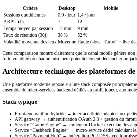
Critère
Desktop
Mobile
Sessions quotidiennes
0,9 / jour
1,4 / jour
ARPU (€)
7
12
Temps moyen par session
15 min
9 min
Taux de rétention (30j)
38 %
52 %
Volatilité moyenne des jeux
Moyenne
Haute (slots “Turbo” + live dea
Cette comparaison montre clairement que le canal mobile génère non s
forte volatilité où chaque mise peut potentiellement déclencher un jac
Architecture technique des plateformes de 
Une plateforme moderne repose sur une stack composée principalemen
ensemble de micro‑services backend dédiés au profil joueur, aux mo
Stack typique
Front‑end natif ou hybride → interface fluide adaptée aux petits
API gateway → authentification OAuth 2.0 + gestion du throttl
Service “Game Engine” → conteneur Docker exécutant les algo
Service “Cashback Engine” → micro‑service dédié calculant l
Service “Payment Hub” → intégration PCI DSS avec fournisse