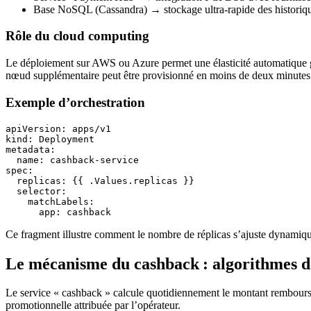
Base NoSQL (Cassandra) → stockage ultra‑rapide des historiqu
Rôle du cloud computing
Le déploiement sur AWS ou Azure permet une élasticité automatique g
nœud supplémentaire peut être provisionné en moins de deux minutes 
Exemple d’orchestration
apiVersion: apps/v1

kind: Deployment

metadata:

  name: cashback-service

spec:

  replicas: {{ .Values.replicas }}

  selector:

    matchLabels:

Ce fragment illustre comment le nombre de réplicas s’ajuste dynamiqu
Le mécanisme du cashback : algorithmes de
Le service « cashback » calcule quotidiennement le montant remboursé
promotionnelle attribuée par l’opérateur.