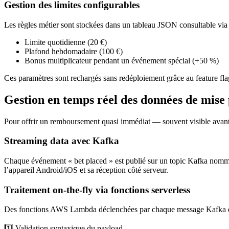
Gestion des limites configurables
Les règles métier sont stockées dans un tableau JSON consultable vi
Limite quotidienne (20 €)
Plafond hebdomadaire (100 €)
Bonus multiplicateur pendant un événement spécial (+50 %)
Ces paramètres sont rechargés sans redéploiement grâce au feature fl
Gestion en temps réel des données de mise
Pour offrir un remboursement quasi immédiat — souvent visible avant m
Streaming data avec Kafka
Chaque événement « bet placed » est publié sur un topic Kafka nom
l’appareil Android/iOS et sa réception côté serveur.
Traitement on‑the‑fly via fonctions serverless
Des fonctions AWS Lambda déclenchées par chaque message Kafka e
1️⃣ Validation syntaxique du payload