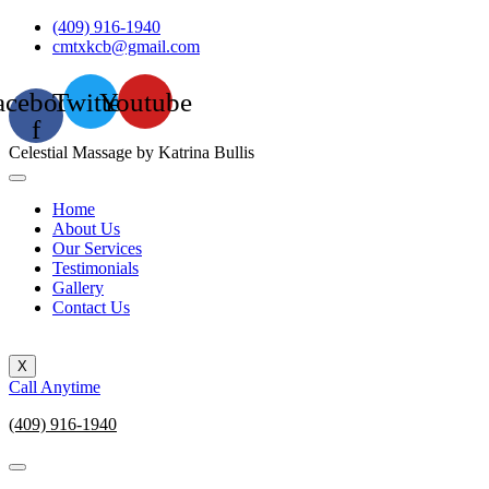
Skip
(409) 916-1940
to
cmtxkcb@gmail.com
content
acebook-
Twitter
Youtube
f
Celestial Massage by Katrina Bullis
Home
About Us
Our Services
Testimonials
Gallery
Contact Us
X
Call Anytime
(409) 916-1940