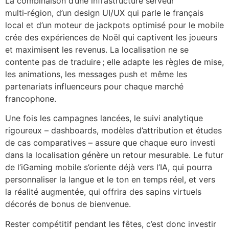
La combinaison d’une infrastructure serveur
multi‑région, d’un design UI/UX qui parle le français
local et d’un moteur de jackpots optimisé pour le mobile
crée des expériences de Noël qui captivent les joueurs
et maximisent les revenus. La localisation ne se
contente pas de traduire ; elle adapte les règles de mise,
les animations, les messages push et même les
partenariats influenceurs pour chaque marché
francophone.
Une fois les campagnes lancées, le suivi analytique
rigoureux – dashboards, modèles d’attribution et études
de cas comparatives – assure que chaque euro investi
dans la localisation génère un retour mesurable. Le futur
de l’iGaming mobile s’oriente déjà vers l’IA, qui pourra
personnaliser la langue et le ton en temps réel, et vers
la réalité augmentée, qui offrira des sapins virtuels
décorés de bonus de bienvenue.
Rester compétitif pendant les fêtes, c’est donc investir