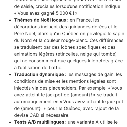
de saisie, cruciales lorsqu’une notification indique
« Vous avez gagné 5 000 € ! ».
Thèmes de Noël locaux
: en France, les
décorations incluent des guirlandes dorées et le
Père Noël, alors qu’au Québec on privilégie le sapin
du Nord et la couleur rouge‑blanc. Ces différences
se traduisent par des icônes spécifiques et des
animations légères (étincelles, neige qui tombe)
qui ne consomment que quelques kilooctets grâce
à l’utilisation de Lottie.
Traduction dynamique
: les messages de gain, les
conditions de mise et les mentions légales sont
injectés via des placeholders. Par exemple, « Vous
avez atteint le jackpot de {amount} ! » se traduit
automatiquement en « Vous avez atteint le jackpot
de {amount} ! » pour le Québec, avec l’ajout de la
devise CAD si nécessaire.
Tests A/B multilingues
: une variante A utilise le