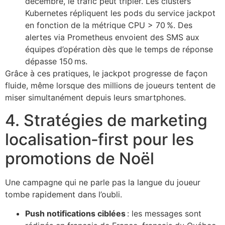
décembre, le trafic peut tripler. Les clusters
Kubernetes répliquent les pods du service jackpot
en fonction de la métrique CPU > 70 %. Des
alertes via Prometheus envoient des SMS aux
équipes d’opération dès que le temps de réponse
dépasse 150 ms.
Grâce à ces pratiques, le jackpot progresse de façon
fluide, même lorsque des millions de joueurs tentent de
miser simultanément depuis leurs smartphones.
4. Stratégies de marketing
localisation‑first pour les
promotions de Noël
Une campagne qui ne parle pas la langue du joueur
tombe rapidement dans l’oubli.
Push notifications ciblées
: les messages sont