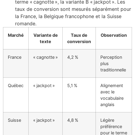
terme « cagnotte », la variante B « jackpot ». Les
taux de conversion sont mesurés séparément pour
la France, la Belgique francophone et la Suisse
romande.
Marché
Variante de
Taux de
Observation
texte
conversion
France
« cagnotte »
4,2 %
Perception
plus
traditionnelle
Québec
« jackpot »
5,1 %
Alignement
avec le
vocabulaire
anglais
Suisse
« jackpot »
4,8 %
Légère
préférence
pour le terme