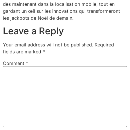
dès maintenant dans la localisation mobile, tout en
gardant un œil sur les innovations qui transformeront
les jackpots de Noël de demain.
Leave a Reply
Your email address will not be published.
Required
fields are marked
*
Comment
*