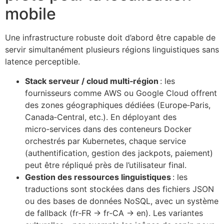
mobile
Une infrastructure robuste doit d’abord être capable de
servir simultanément plusieurs régions linguistiques sans
latence perceptible.
Stack serveur / cloud multi‑région
: les
fournisseurs comme AWS ou Google Cloud offrent
des zones géographiques dédiées (Europe‑Paris,
Canada‑Central, etc.). En déployant des
micro‑services dans des conteneurs Docker
orchestrés par Kubernetes, chaque service
(authentification, gestion des jackpots, paiement)
peut être répliqué près de l’utilisateur final.
Gestion des ressources linguistiques
: les
traductions sont stockées dans des fichiers JSON
ou des bases de données NoSQL, avec un système
de fallback (fr‑FR → fr‑CA → en). Les variantes