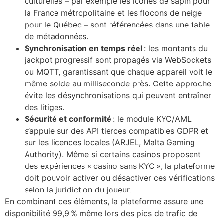
culturelles – par exemple les icônes de sapin pour
la France métropolitaine et les flocons de neige
pour le Québec – sont référencées dans une table
de métadonnées.
Synchronisation en temps réel
: les montants du
jackpot progressif sont propagés via WebSockets
ou MQTT, garantissant que chaque appareil voit le
même solde au milliseconde près. Cette approche
évite les désynchronisations qui peuvent entraîner
des litiges.
Sécurité et conformité
: le module KYC/AML
s’appuie sur des API tierces compatibles GDPR et
sur les licences locales (ARJEL, Malta Gaming
Authority). Même si certains casinos proposent
des expériences « casino sans KYC », la plateforme
doit pouvoir activer ou désactiver ces vérifications
selon la juridiction du joueur.
En combinant ces éléments, la plateforme assure une
disponibilité 99,9 % même lors des pics de trafic de