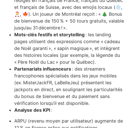
rédigés en français de France, français du Québec
et français de Suisse, avec des emojis locaux (❄️,
🎅, 🍁). Un joueur de Montréal reçoit : « 🎄 Bonus
de bienvenue de 150 % + 50 tours gratuits, valable
jusqu’au 31 décembre ! ».
Mots‑clés festifs et storytelling
: les landing
pages utilisent des expressions comme « cadeau
de Noël garanti », « sapin magique », et intègrent
des histoires locales (par exemple, la légende du
« Père Noël du Lac » pour le Québec).
Partenariats influenceurs
: des streamers
francophones spécialisés dans les jeux mobiles
(ex. MisterJackFR, LaBelleJeu) présentent les
jackpots en direct, en soulignant les particularités
du bonus de bienvenue et du paiement sans
vérification lorsqu’il est disponible.
Analyse des KPI
:
ARPU (revenu moyen par utilisateur) augmente de
12 % en France grâce aux notifications