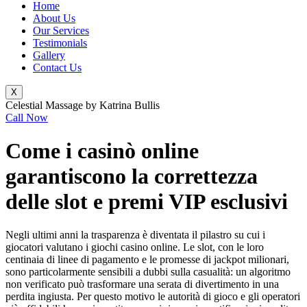
Home
About Us
Our Services
Testimonials
Gallery
Contact Us
X
Celestial Massage by Katrina Bullis
Call Now
Come i casinò online
garantiscono la correttezza
delle slot e premi VIP esclusivi
Negli ultimi anni la trasparenza è diventata il pilastro su cui i
giocatori valutano i giochi casino online. Le slot, con le loro
centinaia di linee di pagamento e le promesse di jackpot milionari,
sono particolarmente sensibili a dubbi sulla casualità: un algoritmo
non verificato può trasformare una serata di divertimento in una
perdita ingiusta. Per questo motivo le autorità di gioco e gli operatori