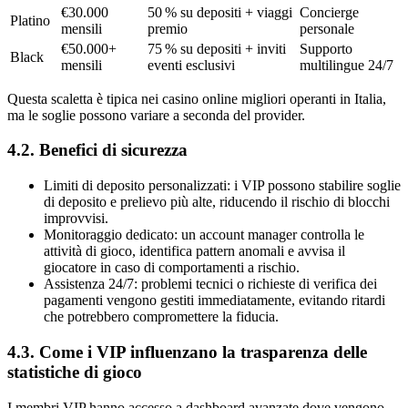
€30.000
50 % su depositi + viaggi
Concierge
Platino
mensili
premio
personale
€50.000+
75 % su depositi + inviti
Supporto
Black
mensili
eventi esclusivi
multilingue 24/7
Questa scaletta è tipica nei casino online migliori operanti in Italia,
ma le soglie possono variare a seconda del provider.
4.2. Benefici di sicurezza
Limiti di deposito personalizzati: i VIP possono stabilire soglie
di deposito e prelievo più alte, riducendo il rischio di blocchi
improvvisi.
Monitoraggio dedicato: un account manager controlla le
attività di gioco, identifica pattern anomali e avvisa il
giocatore in caso di comportamenti a rischio.
Assistenza 24/7: problemi tecnici o richieste di verifica dei
pagamenti vengono gestiti immediatamente, evitando ritardi
che potrebbero compromettere la fiducia.
4.3. Come i VIP influenzano la trasparenza delle
statistiche di gioco
I membri VIP hanno accesso a dashboard avanzate dove vengono