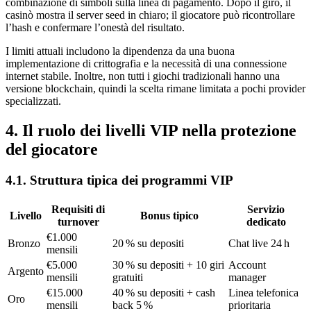
combinazione di simboli sulla linea di pagamento. Dopo il giro, il
casinò mostra il server seed in chiaro; il giocatore può ricontrollare
l’hash e confermare l’onestà del risultato.
I limiti attuali includono la dipendenza da una buona
implementazione di crittografia e la necessità di una connessione
internet stabile. Inoltre, non tutti i giochi tradizionali hanno una
versione blockchain, quindi la scelta rimane limitata a pochi provider
specializzati.
4. Il ruolo dei livelli VIP nella protezione
del giocatore
4.1. Struttura tipica dei programmi VIP
Requisiti di
Servizio
Livello
Bonus tipico
turnover
dedicato
€1.000
Bronzo
20 % su depositi
Chat live 24 h
mensili
€5.000
30 % su depositi + 10 giri
Account
Argento
mensili
gratuiti
manager
€15.000
40 % su depositi + cash
Linea telefonica
Oro
mensili
back 5 %
prioritaria