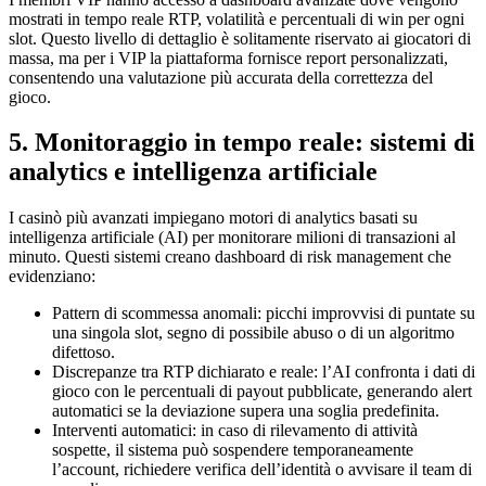
mostrati in tempo reale RTP, volatilità e percentuali di win per ogni
slot. Questo livello di dettaglio è solitamente riservato ai giocatori di
massa, ma per i VIP la piattaforma fornisce report personalizzati,
consentendo una valutazione più accurata della correttezza del
gioco.
5. Monitoraggio in tempo reale: sistemi di
analytics e intelligenza artificiale
I casinò più avanzati impiegano motori di analytics basati su
intelligenza artificiale (AI) per monitorare milioni di transazioni al
minuto. Questi sistemi creano dashboard di risk management che
evidenziano:
Pattern di scommessa anomali: picchi improvvisi di puntate su
una singola slot, segno di possibile abuso o di un algoritmo
difettoso.
Discrepanze tra RTP dichiarato e reale: l’AI confronta i dati di
gioco con le percentuali di payout pubblicate, generando alert
automatici se la deviazione supera una soglia predefinita.
Interventi automatici: in caso di rilevamento di attività
sospette, il sistema può sospendere temporaneamente
l’account, richiedere verifica dell’identità o avvisare il team di