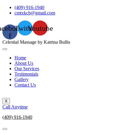
Skip
(409) 916-1940
to
cmtxkcb@gmail.com
content
acebook-
Twitter
Youtube
f
Celestial Massage by Katrina Bullis
Home
About Us
Our Services
Testimonials
Gallery
Contact Us
X
Call Anytime
(409) 916-1940