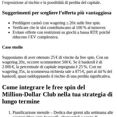
l’esposizione al rischio e la possibilità di perdita del capitale.
Suggerimenti per scegliere l’offerta più vantaggiosa
Prediligere casinò con wagering ≤ 20x sulle free spin.
Verificare che le slot contribuiscano al 100 % al turnover.
Evitare offerte con restrizioni su giochi a bassa RTP, poiché
riducono l’EV complessiva.
Caso studio
Supponiamo di aver ottenuto 25 € di vincite da free spin. Con un
wagering 20x, occorre scommettere 500 €. Se il bankroll è di
2 000 €, la percentuale di capitale impegnata è 25 %. Con un
wagering 35x, la scommessa richiesta sale a 875 €, pari al 44 % del
bankroll, quasi raddoppiando il rischio di una perdita significativa.
Come integrare le free spin del
Million‑Dollar Club nella tua strategia di
lungo termine
Pianificazione mensile – Dedica due giorni alla settimana alle