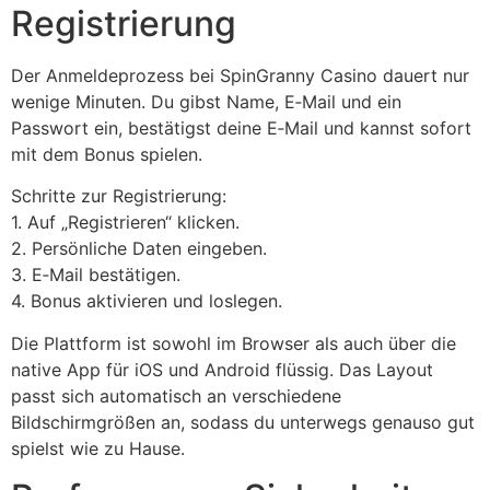
Registrierung
Der Anmeldeprozess bei SpinGranny Casino dauert nur
wenige Minuten. Du gibst Name, E‑Mail und ein
Passwort ein, bestätigst deine E‑Mail und kannst sofort
mit dem Bonus spielen.
Schritte zur Registrierung:
1. Auf „Registrieren“ klicken.
2. Persönliche Daten eingeben.
3. E‑Mail bestätigen.
4. Bonus aktivieren und loslegen.
Die Plattform ist sowohl im Browser als auch über die
native App für iOS und Android flüssig. Das Layout
passt sich automatisch an verschiedene
Bildschirmgrößen an, sodass du unterwegs genauso gut
spielst wie zu Hause.