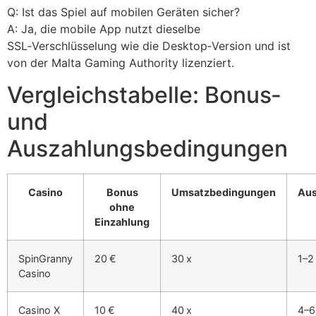
Q: Ist das Spiel auf mobilen Geräten sicher?
A: Ja, die mobile App nutzt dieselbe
SSL‑Verschlüsselung wie die Desktop‑Version und ist
von der Malta Gaming Authority lizenziert.
Vergleichstabelle: Bonus‑
und
Auszahlungsbedingungen
Casino
Bonus
Umsatzbedingungen
Aus
ohne
Einzahlung
SpinGranny
20 €
30 x
1–2
Casino
Casino X
10 €
40 x
4–6