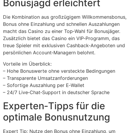
Bonusjagd erleichtert
Die Kombination aus großzügigem Willkommensbonus,
Bonus ohne Einzahlung und schnellen Auszahlungen
macht das Casino zu einer Top‑Wahl für Bonusjäger.
Zusätzlich bietet das Casino ein VIP‑Programm, das
treue Spieler mit exklusiven Cashback‑Angeboten und
persönlichen Account‑Managern belohnt.
Vorteile im Überblick:
– Hohe Bonuswerte ohne versteckte Bedingungen
– Transparente Umsatzanforderungen
– Sofortige Auszahlung per E‑Wallet
– 24/7 Live‑Chat‑Support in deutscher Sprache
Experten‑Tipps für die
optimale Bonusnutzung
Expert Tip: Nutze den Bonus ohne Einzahlung, um