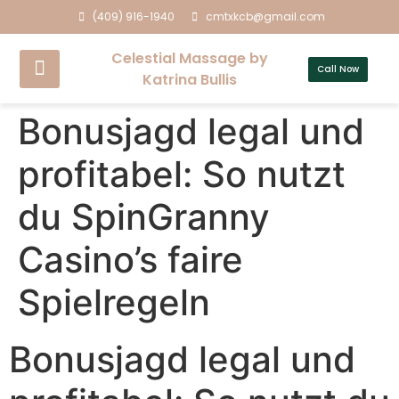
(409) 916-1940
cmtxkcb@gmail.com
Celestial Massage by
Call Now
Katrina Bullis
Bonusjagd legal und
profitabel: So nutzt
du SpinGranny
Casino’s faire
Spielregeln
Bonusjagd legal und