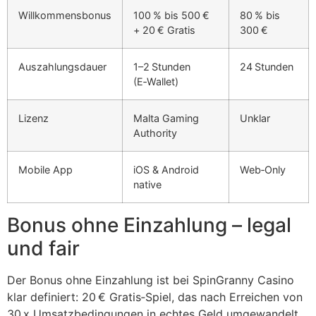
Willkommensbonus
100 % bis 500 €
80 % bis
+ 20 € Gratis
300 €
Auszahlungsdauer
1–2 Stunden
24 Stunden
(E‑Wallet)
Lizenz
Malta Gaming
Unklar
Authority
Mobile App
iOS & Android
Web‑Only
native
Bonus ohne Einzahlung – legal
und fair
Der Bonus ohne Einzahlung ist bei SpinGranny Casino
klar definiert: 20 € Gratis‑Spiel, das nach Erreichen von
30 x Umsatzbedingungen in echtes Geld umgewandelt