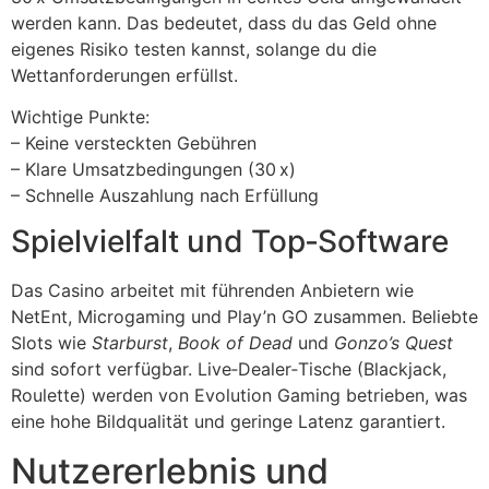
werden kann. Das bedeutet, dass du das Geld ohne
eigenes Risiko testen kannst, solange du die
Wettanforderungen erfüllst.
Wichtige Punkte:
– Keine versteckten Gebühren
– Klare Umsatzbedingungen (30 x)
– Schnelle Auszahlung nach Erfüllung
Spielvielfalt und Top‑Software
Das Casino arbeitet mit führenden Anbietern wie
NetEnt, Microgaming und Play’n GO zusammen. Beliebte
Slots wie
Starburst
,
Book of Dead
und
Gonzo’s Quest
sind sofort verfügbar. Live‑Dealer‑Tische (Blackjack,
Roulette) werden von Evolution Gaming betrieben, was
eine hohe Bildqualität und geringe Latenz garantiert.
Nutzererlebnis und