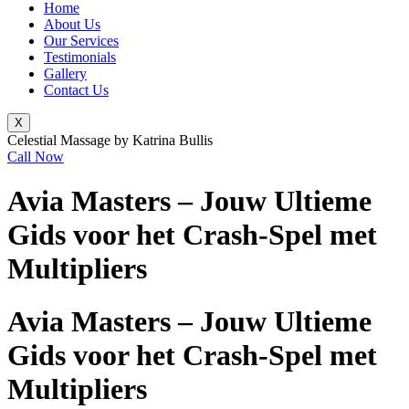
Home
About Us
Our Services
Testimonials
Gallery
Contact Us
X
Celestial Massage by Katrina Bullis
Call Now
Avia Masters – Jouw Ultieme
Gids voor het Crash‑Spel met
Multipliers
Avia Masters – Jouw Ultieme
Gids voor het Crash‑Spel met
Multipliers