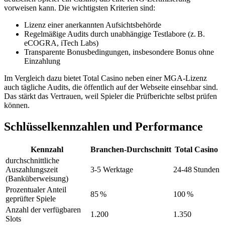
vorweisen kann. Die wichtigsten Kriterien sind:
Lizenz einer anerkannten Aufsichtsbehörde
Regelmäßige Audits durch unabhängige Testlabore (z. B.
eCOGRA, iTech Labs)
Transparente Bonusbedingungen, insbesondere Bonus ohne
Einzahlung
Im Vergleich dazu bietet Total Casino neben einer MGA‑Lizenz
auch tägliche Audits, die öffentlich auf der Webseite einsehbar sind.
Das stärkt das Vertrauen, weil Spieler die Prüfberichte selbst prüfen
können.
Schlüsselkennzahlen und Performance
Kennzahl
Branchen‑Durchschnitt
Total Casino
durchschnittliche
Auszahlungszeit
3‑5 Werktage
24‑48 Stunden
(Banküberweisung)
Prozentualer Anteil
85 %
100 %
geprüfter Spiele
Anzahl der verfügbaren
1.200
1.350
Slots