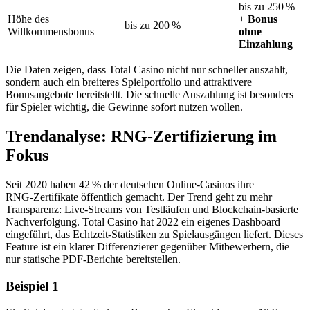
bis zu 250 %
Höhe des
+
Bonus
bis zu 200 %
Willkommensbonus
ohne
Einzahlung
Die Daten zeigen, dass Total Casino nicht nur schneller auszahlt,
sondern auch ein breiteres Spielportfolio und attraktivere
Bonusangebote bereitstellt. Die schnelle Auszahlung ist besonders
für Spieler wichtig, die Gewinne sofort nutzen wollen.
Trendanalyse: RNG‑Zertifizierung im
Fokus
Seit 2020 haben 42 % der deutschen Online‑Casinos ihre
RNG‑Zertifikate öffentlich gemacht. Der Trend geht zu mehr
Transparenz: Live‑Streams von Testläufen und Blockchain‑basierte
Nachverfolgung. Total Casino hat 2022 ein eigenes Dashboard
eingeführt, das Echtzeit‑Statistiken zu Spielausgängen liefert. Dieses
Feature ist ein klarer Differenzierer gegenüber Mitbewerbern, die
nur statische PDF‑Berichte bereitstellen.
Beispiel 1