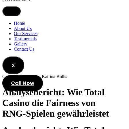
Home
About Us
Our Services
Testimonials
Gallery
Contact Us
X
Celestial Massage by Katrina Bullis
Call Now
Analysebericht: Wie Total
Casino die Fairness von
RNG‑Spielen gewährleistet