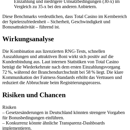
Einzahlung und niedrigere Umsatzbedingungen (30‑x) im
Vergleich zu 35‑x bei den anderen Anbietern.
Diese Benchmarks verdeutlichen, dass Total Casino im Kernbereich
der Spielerzufriedenheit – Sicherheit, Geschwindigkeit und
Bonusattraktivität – führend ist.
Wirkungsanalyse
Die Kombination aus lizenzierten RNG‑Tests, schnellen
Auszahlungen und attraktiven Boni wirkt sich positiv auf die
Kundenbindung aus. Laut internen Statistiken von Total Casino
beträgt die Wiederkehrrate nach dem ersten Einzahlungsvorgang
72 %, während der Branchendurchschnitt bei 58 % liegt. Die klare
Kommunikation der Fairness‑Standards erhöht das Vertrauen und
reduziert die Abbruchrate beim Registrierungsprozess.
Risiken und Chancen
Risiken
– Gesetzesänderungen in Deutschland könnten strengere Vorgaben
für Bonusbedingungen einführen.
– Konkurrenz könnte ähnliche Transparenz‑Dashboards
implementieren.