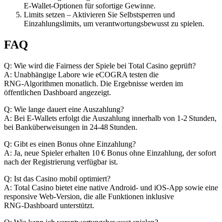
E‑Wallet‑Optionen für sofortige Gewinne.
Limits setzen – Aktivieren Sie Selbstsperren und
Einzahlungslimits, um verantwortungsbewusst zu spielen.
FAQ
Q: Wie wird die Fairness der Spiele bei Total Casino geprüft?
A: Unabhängige Labore wie eCOGRA testen die
RNG‑Algorithmen monatlich. Die Ergebnisse werden im
öffentlichen Dashboard angezeigt.
Q: Wie lange dauert eine Auszahlung?
A: Bei E‑Wallets erfolgt die Auszahlung innerhalb von 1‑2 Stunden,
bei Banküberweisungen in 24‑48 Stunden.
Q: Gibt es einen Bonus ohne Einzahlung?
A: Ja, neue Spieler erhalten 10 € Bonus ohne Einzahlung, der sofort
nach der Registrierung verfügbar ist.
Q: Ist das Casino mobil optimiert?
A: Total Casino bietet eine native Android‑ und iOS‑App sowie eine
responsive Web‑Version, die alle Funktionen inklusive
RNG‑Dashboard unterstützt.