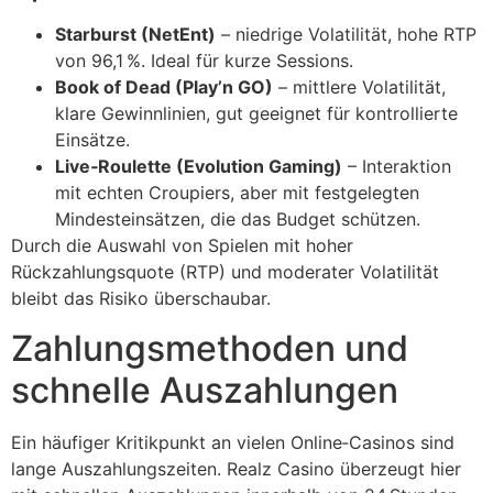
Starburst (NetEnt)
– niedrige Volatilität, hohe RTP
von 96,1 %. Ideal für kurze Sessions.
Book of Dead (Play’n GO)
– mittlere Volatilität,
klare Gewinnlinien, gut geeignet für kontrollierte
Einsätze.
Live‑Roulette (Evolution Gaming)
– Interaktion
mit echten Croupiers, aber mit festgelegten
Mindesteinsätzen, die das Budget schützen.
Durch die Auswahl von Spielen mit hoher
Rückzahlungsquote (RTP) und moderater Volatilität
bleibt das Risiko überschaubar.
Zahlungsmethoden und
schnelle Auszahlungen
Ein häufiger Kritikpunkt an vielen Online‑Casinos sind
lange Auszahlungszeiten. Realz Casino überzeugt hier