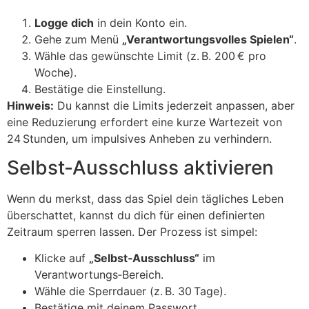
Logge dich
in dein Konto ein.
Gehe zum Menü
„Verantwortungsvolles Spielen“
.
Wähle das gewünschte Limit (z. B. 200 € pro
Woche).
Bestätige die Einstellung.
Hinweis:
Du kannst die Limits jederzeit anpassen, aber
eine Reduzierung erfordert eine kurze Wartezeit von
24 Stunden, um impulsives Anheben zu verhindern.
Selbst‑Ausschluss aktivieren
Wenn du merkst, dass das Spiel dein tägliches Leben
überschattet, kannst du dich für einen definierten
Zeitraum sperren lassen. Der Prozess ist simpel:
Klicke auf
„Selbst‑Ausschluss“
im
Verantwortungs‑Bereich.
Wähle die Sperrdauer (z. B. 30 Tage).
Bestätige mit deinem Passwort.