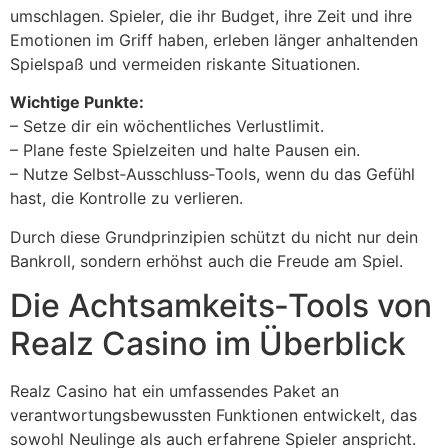
umschlagen. Spieler, die ihr Budget, ihre Zeit und ihre
Emotionen im Griff haben, erleben länger anhaltenden
Spielspaß und vermeiden riskante Situationen.
Wichtige Punkte:
– Setze dir ein wöchentliches Verlustlimit.
– Plane feste Spielzeiten und halte Pausen ein.
– Nutze Selbst‑Ausschluss‑Tools, wenn du das Gefühl
hast, die Kontrolle zu verlieren.
Durch diese Grundprinzipien schützt du nicht nur dein
Bankroll, sondern erhöhst auch die Freude am Spiel.
Die Achtsamkeits‑Tools von
Realz Casino im Überblick
Realz Casino hat ein umfassendes Paket an
verantwortungsbewussten Funktionen entwickelt, das
sowohl Neulinge als auch erfahrene Spieler anspricht.