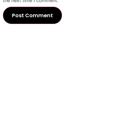
the next time I comment.