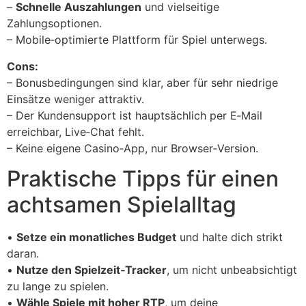
–
Schnelle Auszahlungen
und vielseitige
Zahlungsoptionen.
– Mobile‑optimierte Plattform für Spiel unterwegs.
Cons:
– Bonusbedingungen sind klar, aber für sehr niedrige
Einsätze weniger attraktiv.
– Der Kundensupport ist hauptsächlich per E‑Mail
erreichbar, Live‑Chat fehlt.
– Keine eigene Casino‑App, nur Browser‑Version.
Praktische Tipps für einen
achtsamen Spielalltag
•
Setze ein monatliches Budget
und halte dich strikt
daran.
•
Nutze den Spielzeit‑Tracker
, um nicht unbeabsichtigt
zu lange zu spielen.
•
Wähle Spiele mit hoher RTP
, um deine