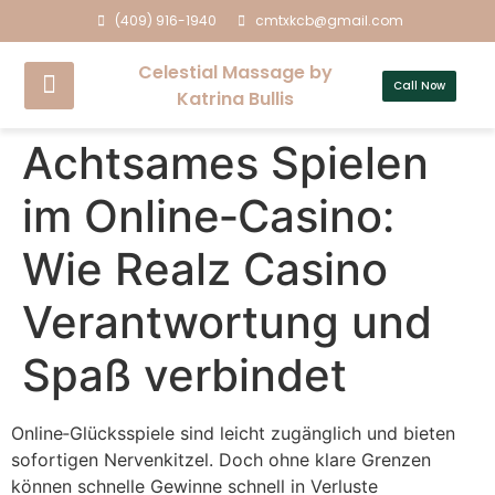
(409) 916-1940
cmtxkcb@gmail.com
Celestial Massage by
Call Now
Katrina Bullis
Achtsames Spielen
im Online‑Casino:
Wie Realz Casino
Verantwortung und
Spaß verbindet
Online‑Glücksspiele sind leicht zugänglich und bieten
sofortigen Nervenkitzel. Doch ohne klare Grenzen
können schnelle Gewinne schnell in Verluste