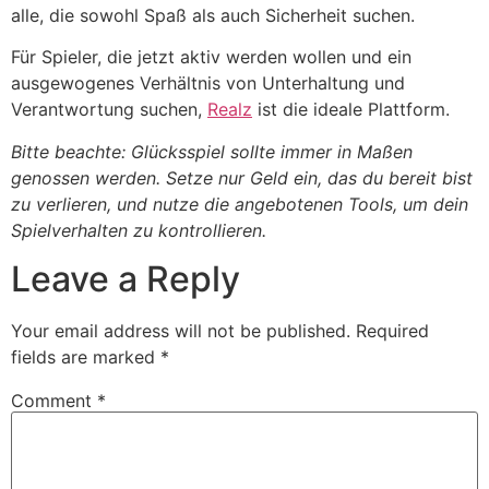
alle, die sowohl Spaß als auch Sicherheit suchen.
Für Spieler, die jetzt aktiv werden wollen und ein
ausgewogenes Verhältnis von Unterhaltung und
Verantwortung suchen,
Realz
ist die ideale Plattform.
Bitte beachte: Glücksspiel sollte immer in Maßen
genossen werden. Setze nur Geld ein, das du bereit bist
zu verlieren, und nutze die angebotenen Tools, um dein
Spielverhalten zu kontrollieren.
Leave a Reply
Your email address will not be published.
Required
fields are marked
*
Comment
*