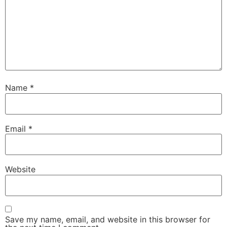
Name
*
Email
*
Website
Save my name, email, and website in this browser for