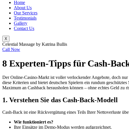
Home
About Us
Our Services
Testimonials
Gallery
Contact Us
X
Celestial Massage by Katrina Bullis
Call Now
8 Experten‑Tipps für Cash‑Bac
Der Online‑Casino‑Markt ist voller verlockender Angebote, doch n
diese Kriterien und bietet deutschen Spielern ein rundum geschützte
Maximum an Cashback herausholen können – ohne echtes Geld zu ris
1. Verstehen Sie das Cash‑Back‑Modell
Cash‑Back ist eine Rückvergütung eines Teils Ihrer Nettoverluste übe
Wie funktioniert es?
Ihre Einsätze im Demo‑Modus werden aufgezeichnet.