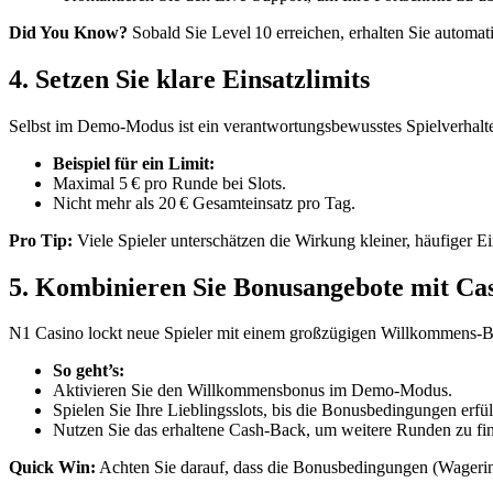
Did You Know?
Sobald Sie Level 10 erreichen, erhalten Sie automa
4. Setzen Sie klare Einsatzlimits
Selbst im Demo‑Modus ist ein verantwortungsbewusstes Spielverhalten
Beispiel für ein Limit:
Maximal 5 € pro Runde bei Slots.
Nicht mehr als 20 € Gesamteinsatz pro Tag.
Pro Tip:
Viele Spieler unterschätzen die Wirkung kleiner, häufiger E
5. Kombinieren Sie Bonusangebote mit Ca
N1 Casino lockt neue Spieler mit einem großzügigen Willkommens‑B
So geht’s:
Aktivieren Sie den Willkommensbonus im Demo‑Modus.
Spielen Sie Ihre Lieblingsslots, bis die Bonusbedingungen erfüll
Nutzen Sie das erhaltene Cash‑Back, um weitere Runden zu fin
Quick Win:
Achten Sie darauf, dass die Bonusbedingungen (Wagering)