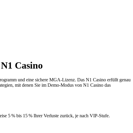
 N1 Casino
Programm und eine sichere MGA‑Lizenz. Das N1 Casino erfüllt genau
 Strategien, mit denen Sie im Demo‑Modus von N1 Casino das
ise 5 % bis 15 % Ihrer Verluste zurück, je nach VIP‑Stufe.