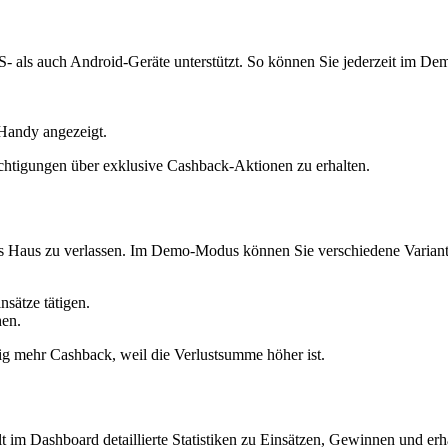
iOS‑ als auch Android‑Geräte unterstützt. So können Sie jederzeit im
 Handy angezeigt.
ichtigungen über exklusive Cashback‑Aktionen zu erhalten.
 das Haus zu verlassen. Im Demo‑Modus können Sie verschiedene Varia
sätze tätigen.
hen.
fig mehr Cashback, weil die Verlustsumme höher ist.
llt im Dashboard detaillierte Statistiken zu Einsätzen, Gewinnen und er