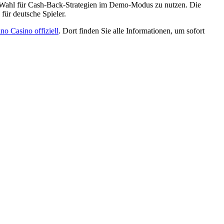
e Wahl für Cash‑Back‑Strategien im Demo‑Modus zu nutzen. Die
ür deutsche Spieler.
no Casino offiziell
. Dort finden Sie alle Informationen, um sofort