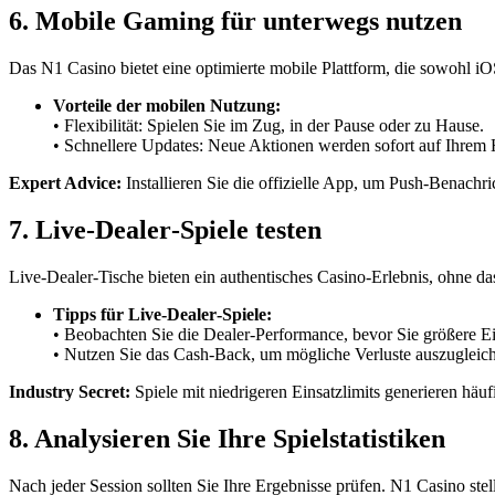
6. Mobile Gaming für unterwegs nutzen
Das N1 Casino bietet eine optimierte mobile Plattform, die sowohl 
Vorteile der mobilen Nutzung:
• Flexibilität: Spielen Sie im Zug, in der Pause oder zu Hause.
• Schnellere Updates: Neue Aktionen werden sofort auf Ihrem
Expert Advice:
Installieren Sie die offizielle App, um Push‑Benachr
7. Live‑Dealer‑Spiele testen
Live‑Dealer‑Tische bieten ein authentisches Casino‑Erlebnis, ohne
Tipps für Live‑Dealer‑Spiele:
• Beobachten Sie die Dealer‑Performance, bevor Sie größere Ein
• Nutzen Sie das Cash‑Back, um mögliche Verluste auszugleic
Industry Secret:
Spiele mit niedrigeren Einsatzlimits generieren häu
8. Analysieren Sie Ihre Spielstatistiken
Nach jeder Session sollten Sie Ihre Ergebnisse prüfen. N1 Casino ste