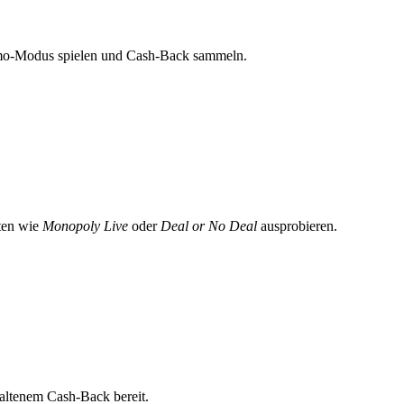
 Demo‑Modus spielen und Cash‑Back sammeln.
nten wie
Monopoly Live
oder
Deal or No Deal
ausprobieren.
haltenem Cash‑Back bereit.