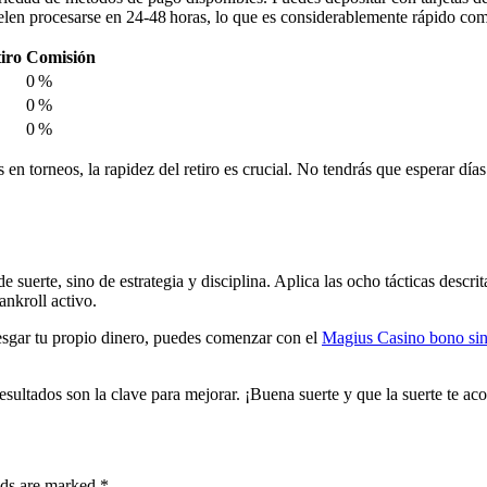
elen procesarse en 24‑48 horas, lo que es considerablemente rápido com
iro
Comisión
0 %
0 %
0 %
n torneos, la rapidez del retiro es crucial. No tendrás que esperar días 
suerte, sino de estrategia y disciplina. Aplica las ocho tácticas descri
ankroll activo.
riesgar tu propio dinero, puedes comenzar con el
Magius Casino bono sin
 resultados son la clave para mejorar. ¡Buena suerte y que la suerte te a
lds are marked
*