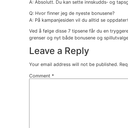
A: Absolutt. Du kan sette innskudds‑ og tapsgr
Q: Hvor finner jeg de nyeste bonusene?
A: På kampanjesiden vil du alltid se oppdatert
Ved å følge disse 7 tipsene får du en trygger
grenser og nyt både bonusene og spillutvalget 
Leave a Reply
Your email address will not be published.
Req
Comment
*