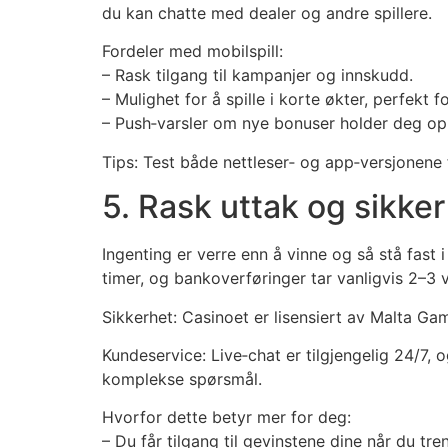
du kan chatte med dealer og andre spillere.
Fordeler med mobilspill:
– Rask tilgang til kampanjer og innskudd.
– Mulighet for å spille i korte økter, perfekt 
– Push‑varsler om nye bonuser holder deg op
Tips: Test både nettleser‑ og app‑versjonene 
5. Rask uttak og sikker
Ingenting er verre enn å vinne og så stå fast 
timer, og bankoverføringer tar vanligvis 2–3 
Sikkerhet: Casinoet er lisensiert av Malta Gami
Kundeservice: Live‑chat er tilgjengelig 24/7,
komplekse spørsmål.
Hvorfor dette betyr mer for deg:
– Du får tilgang til gevinstene dine når du tr