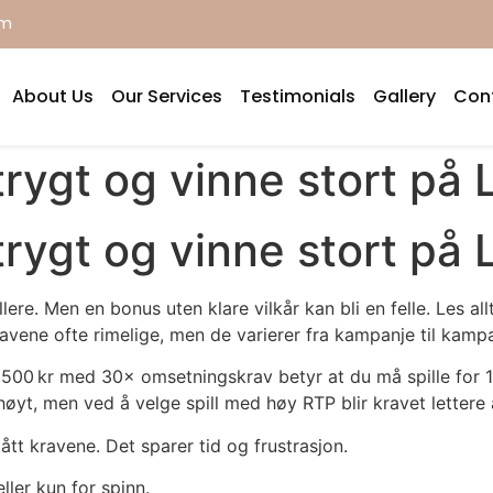
om
About Us
Our Services
Testimonials
Gallery
Con
 trygt og vinne stort på 
 trygt og vinne stort på 
lere. Men en bonus uten klare vilkår kan bli en felle. Les al
kravene ofte rimelige, men de varierer fra kampanje til kamp
00 kr med 30× omsetningskrav betyr at du må spille for 15 
høyt, men ved å velge spill med høy RTP blir kravet lettere 
ått kravene. Det sparer tid og frustrasjon.
ler kun for spinn.