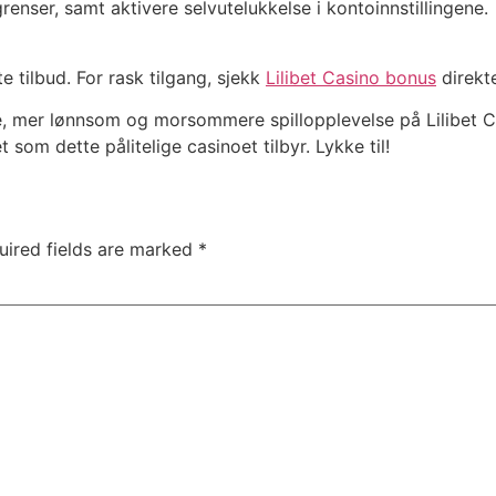
enser, samt aktivere selv­utelukkelse i kontoinnstillingene.
e tilbud. For rask tilgang, sjekk
Lilibet Casino bonus
direkte
e, mer lønnsom og morsommere spillopplevelse på Lilibet Casi
som dette pålitelige casinoet tilbyr. Lykke til!
uired fields are marked
*