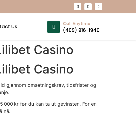
Call Anytime
tact Us
(409) 916-1940
Lilibet Casino
Lilibet Casino
ltid gjennom omsetningskrav, tidsfrister og
anje.
000 kr før du kan ta ut gevinsten. For en
å nå.