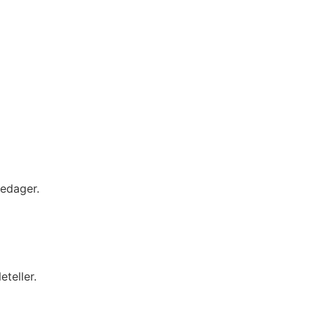
kedager.
teller.