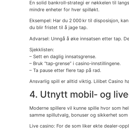
En solid bankroll‑strategi er nøkkelen til lang
mindre enheter for hver spilløkt.
Eksempel: Har du 2 000 kr til disposisjon, kan 
du blir fristet til å jage tap.
Advarsel: Unngå å øke innsatsen etter tap. Det
Sjekklisten:
– Sett en daglig innsatsgrense.
– Bruk “tap‑grense” i casino‑innstillingene.
– Ta pause etter flere tap på rad.
Ansvarlig spill er alltid viktig. Lilibet Casin
4. Utnytt mobil‑ og liv
Moderne spillere vil kunne spille hvor som he
samme spillutvalg, bonuser og sikkerhet som
Live casino: For de som liker ekte dealer‑oppl