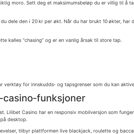
siktig moro. Sett deg et maksimumsbeløp du er villig til å ta
du dele den i 20 kr per økt. Når du har brukt 10 økter, har d
te kalles “chasing” og er en vanlig årsak til store tap.
o har verktøy for innskudds‑ og tapsgrenser som du kan aktive
e‑casino‑funksjoner
lst. Lilibet Casino har en responsiv mobilversjon som funge
 på desktop.
evelser, tilbyr plattformen live blackjack, roulette og bacca