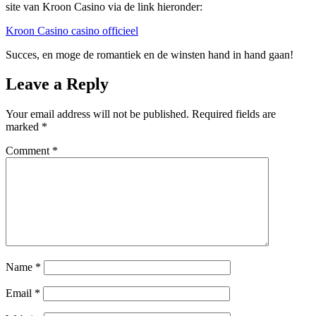
site van Kroon Casino via de link hieronder:
Kroon Casino casino officieel
Succes, en moge de romantiek en de winsten hand in hand gaan!
Leave a Reply
Your email address will not be published.
Required fields are
marked
*
Comment
*
Name
*
Email
*