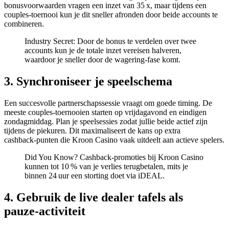
bonusvoorwaarden vragen een inzet van 35 x, maar tijdens een
couples‑toernooi kun je dit sneller afronden door beide accounts te
combineren.
Industry Secret: Door de bonus te verdelen over twee
accounts kun je de totale inzet vereisen halveren,
waardoor je sneller door de wagering‑fase komt.
3. Synchroniseer je speelschema
Een succesvolle partnerschapssessie vraagt om goede timing. De
meeste couples‑toernooien starten op vrijdagavond en eindigen
zondagmiddag. Plan je speelsessies zodat jullie beide actief zijn
tijdens de piekuren. Dit maximaliseert de kans op extra
cashback‑punten die Kroon Casino vaak uitdeelt aan actieve spelers.
Did You Know? Cashback‑promoties bij Kroon Casino
kunnen tot 10 % van je verlies terugbetalen, mits je
binnen 24 uur een storting doet via iDEAL.
4. Gebruik de live dealer tafels als
pauze‑activiteit