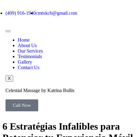
(409) 916-1940
cmtxkcb@gmail.com
Home
About Us
Our Services
Testimonials
Gallery
Contact Us
X
Celestial Massage by Katrina Bullis
Call Now
6 Estratégias Infalibles para