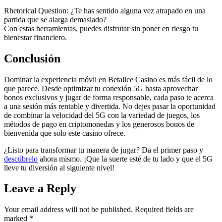
Rhetorical Question: ¿Te has sentido alguna vez atrapado en una
partida que se alarga demasiado?
Con estas herramientas, puedes disfrutar sin poner en riesgo tu
bienestar financiero.
Conclusión
Dominar la experiencia móvil en Betalice Casino es más fácil de lo
que parece. Desde optimizar tu conexión 5G hasta aprovechar
bonos exclusivos y jugar de forma responsable, cada paso te acerca
a una sesión más rentable y divertida. No dejes pasar la oportunidad
de combinar la velocidad del 5G con la variedad de juegos, los
métodos de pago en criptomonedas y los generosos bonos de
bienvenida que solo este casino ofrece.
¿Listo para transformar tu manera de jugar? Da el primer paso y
descúbrelo
ahora mismo. ¡Que la suerte esté de tu lado y que el 5G
lleve tu diversión al siguiente nivel!
Leave a Reply
Your email address will not be published.
Required fields are
marked
*