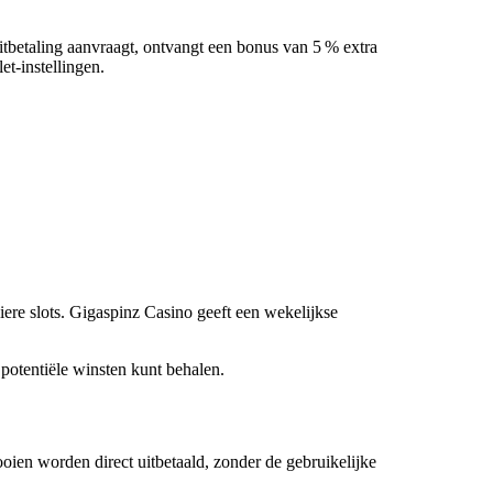
itbetaling aanvraagt, ontvangt een bonus van 5 % extra
et‑instellingen.
iere slots. Gigaspinz Casino geeft een wekelijkse
n potentiële winsten kunt behalen.
oien worden direct uitbetaald, zonder de gebruikelijke