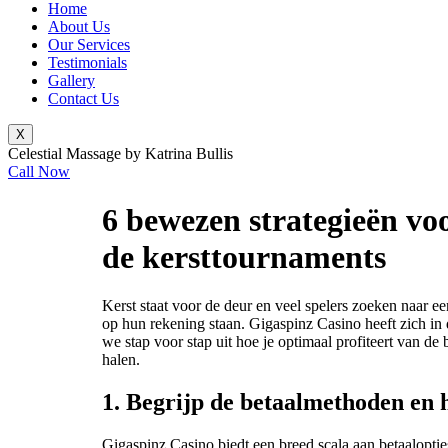
Home
About Us
Our Services
Testimonials
Gallery
Contact Us
X
Celestial Massage by Katrina Bullis
Call Now
6 bewezen strategieën voo
de kersttournaments
Kerst staat voor de deur en veel spelers zoeken naar ee
op hun rekening staan. Gigaspinz Casino heeft zich in d
we stap voor stap uit hoe je optimaal profiteert van de
halen.
1. Begrijp de betaalmethoden en 
Gigaspinz Casino biedt een breed scala aan betaalopties