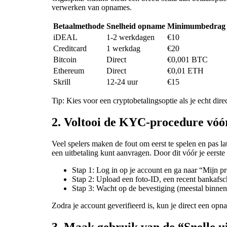
verwerken van opnames.
Betaalmethode
Snelheid opname
Minimumbedrag
iDEAL
1‑2 werkdagen
€10
Creditcard
1 werkdag
€20
Bitcoin
Direct
€0,001 BTC
Ethereum
Direct
€0,01 ETH
Skrill
12‑24 uur
€15
Tip: Kies voor een cryptobetalingsoptie als je echt dir
2. Voltooi de KYC‑procedure vóó
Veel spelers maken de fout om eerst te spelen en pas
een uitbetaling kunt aanvragen. Door dit vóór je eerste
Stap 1: Log in op je account en ga naar “Mijn pr
Stap 2: Upload een foto‑ID, een recent bankafschr
Stap 3: Wacht op de bevestiging (meestal binnen
Zodra je account geverifieerd is, kun je direct een opn
3. Maak gebruik van de “Snelle u