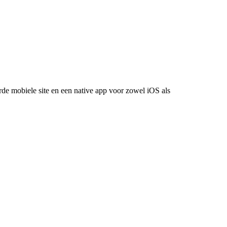
rde mobiele site en een native app voor zowel iOS als