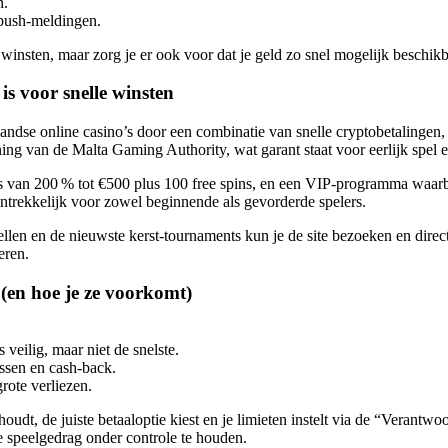
n.
push‑meldingen.
e winsten, maar zorg je er ook voor dat je geld zo snel mogelijk beschik
s voor snelle winsten
ndse online casino’s door een combinatie van snelle cryptobetalingen,
ning van de Malta Gaming Authority, wat garant staat voor eerlijk spel
van 200 % tot €500 plus 100 free spins, en een VIP‑programma waarbi
ntrekkelijk voor zowel beginnende als gevorderde spelers.
llen en de nieuwste kerst‑tournaments kun je de site bezoeken en direc
eren.
(en hoe je ze voorkomt)
veilig, maar niet de snelste.
ussen en cash‑back.
rote verliezen.
houdt, de juiste betaaloptie kiest en je limieten instelt via de “Verantw
 je speelgedrag onder controle te houden.