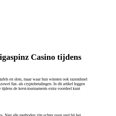
igaspinz Casino tijdens
‑tafels en slots, maar waar hun winsten ook razendsnel
wel fiat‑ als cryptobetalingen. In dit artikel leggen
e tijdens de kerst‑tournaments extra voordeel kunt
. Niet alle methoden zijn echter even snel bij het