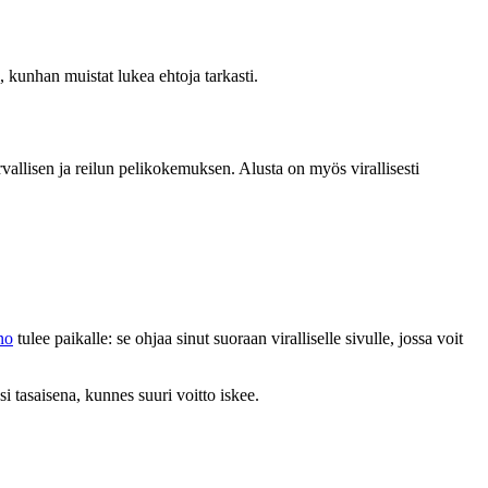
, kunhan muistat lukea ehtoja tarkasti.
allisen ja reilun pelikokemuksen. Alusta on myös virallisesti
no
tulee paikalle: se ohjaa sinut suoraan viralliselle sivulle, jossa voit
i tasaisena, kunnes suuri voitto iskee.