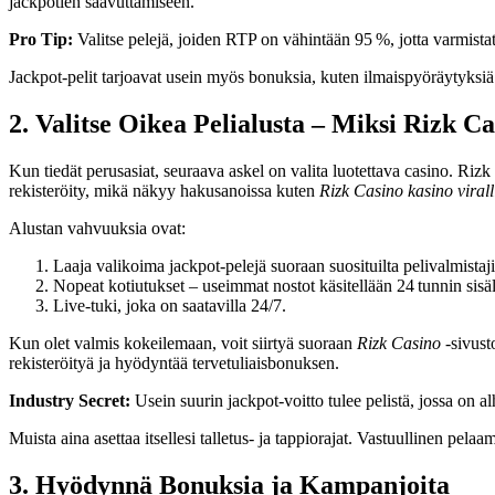
jackpotien saavuttamiseen.
Pro Tip:
Valitse pelejä, joiden RTP on vähintään 95 %, jotta varmist
Jackpot-pelit tarjoavat usein myös bonuksia, kuten ilmaispyöräytyksiä 
2. Valitse Oikea Pelialusta – Miksi Rizk C
Kun tiedät perusasiat, seuraava askel on valita luotettava casino. Ri
rekisteröity, mikä näkyy hakusanoissa kuten
Rizk Casino kasino viral
Alustan vahvuuksia ovat:
Laaja valikoima jackpot-pelejä suoraan suosituilta pelivalmista
Nopeat kotiutukset – useimmat nostot käsitellään 24 tunnin sisäl
Live‑tuki, joka on saatavilla 24/7.
Kun olet valmis kokeilemaan, voit siirtyä suoraan
Rizk Casino
-sivust
rekisteröityä ja hyödyntää tervetuliaisbonuksen.
Industry Secret:
Usein suurin jackpot-voitto tulee pelistä, jossa on a
Muista aina asettaa itsellesi talletus- ja tappiorajat. Vastuullinen pel
3. Hyödynnä Bonuksia ja Kampanjoita