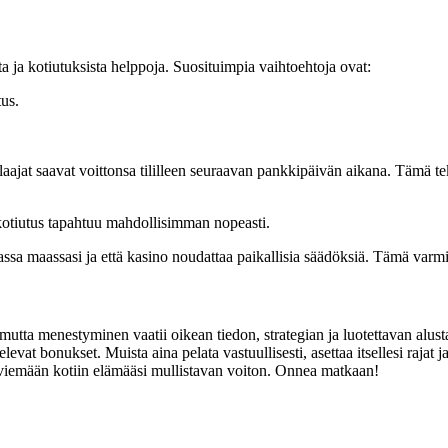
a ja kotiutuksista helppoja. Suosituimpia vaihtoehtoja ovat:
tus.
at saavat voittonsa tililleen seuraavan pankkipäivän aikana. Tämä teke
 kotiutus tapahtuu mahdollisimman nopeasti.
assa maassasi ja että kasino noudattaa paikallisia säädöksiä. Tämä varmi
 mutta menestyminen vaatii oikean tiedon, strategian ja luotettavan alus
levat bonukset. Muista aina pelata vastuullisesti, asettaa itsellesi rajat
 viemään kotiin elämääsi mullistavan voiton. Onnea matkaan!