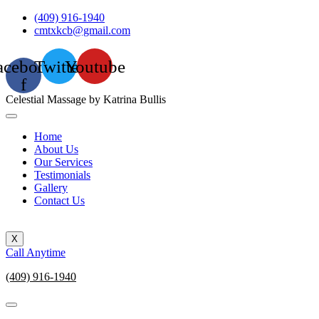
Skip
(409) 916-1940
to
cmtxkcb@gmail.com
content
acebook-
Twitter
Youtube
f
Celestial Massage by Katrina Bullis
Home
About Us
Our Services
Testimonials
Gallery
Contact Us
X
Call Anytime
(409) 916-1940