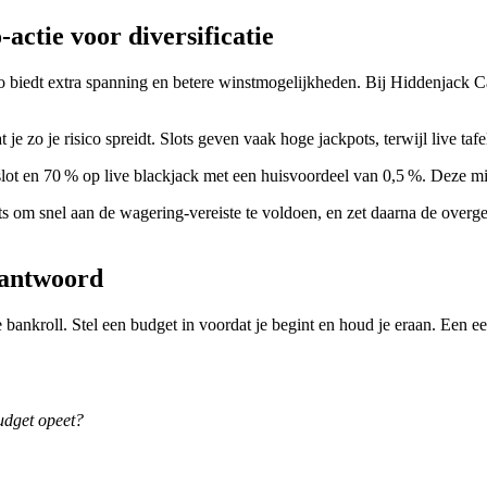
‑actie voor diversificatie
sino biedt extra spanning en betere winstmogelijkheden. Bij Hiddenjack C
 zo je risico spreidt. Slots geven vaak hoge jackpots, terwijl live taf
 slot en 70 % op live blackjack met een huisvoordeel van 0,5 %. Deze m
s om snel aan de wagering‑vereiste te voldoen, en zet daarna de overgeb
erantwoord
e bankroll. Stel een budget in voordat je begint en houd je eraan. Een 
budget opeet?