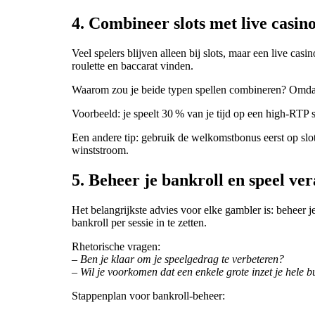
4. Combineer slots met live casino
Veel spelers blijven alleen bij slots, maar een live ca
roulette en baccarat vinden.
Waarom zou je beide typen spellen combineren? Omdat je
Voorbeeld: je speelt 30 % van je tijd op een high‑RTP
Een andere tip: gebruik de welkomstbonus eerst op slot
winststroom.
5. Beheer je bankroll en speel v
Het belangrijkste advies voor elke gambler is: beheer j
bankroll per sessie in te zetten.
Rhetorische vragen:
–
Ben je klaar om je speelgedrag te verbeteren?
–
Wil je voorkomen dat een enkele grote inzet je hele 
Stappenplan voor bankroll‑beheer: