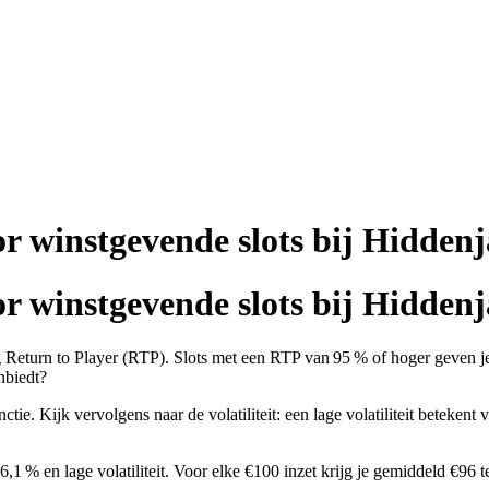
or winstgevende slots bij Hidden
or winstgevende slots bij Hidden
g Return to Player (RTP). Slots met een RTP van 95 % of hoger geven je
anbiedt?
ie. Kijk vervolgens naar de volatiliteit: een lage volatiliteit betekent 
6,1 % en lage volatiliteit. Voor elke €100 inzet krijg je gemiddeld €96 