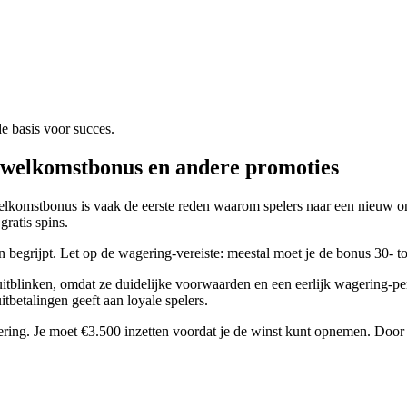
ide basis voor succes.
 welkomstbonus en andere promoties
lkomstbonus is vaak de eerste reden waarom spelers naar een nieuw onl
ratis spins.
 begrijpt. Let op de wagering‑vereiste: meestal moet je de bonus 30‑ t
itblinken, omdat ze duidelijke voorwaarden en een eerlijk wagering‑p
tbetalingen geeft aan loyale spelers.
ng. Je moet €3.500 inzetten voordat je de winst kunt opnemen. Door te sp