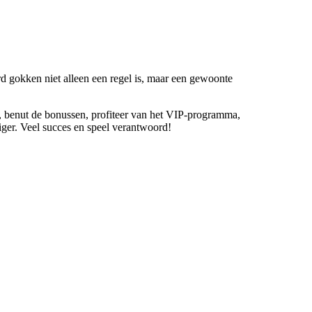
ord gokken niet alleen een regel is, maar een gewoonte
en, benut de bonussen, profiteer van het VIP‑programma,
liger. Veel succes en speel verantwoord!