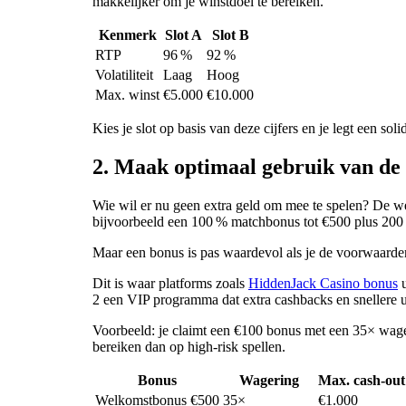
makkelijker om je winstdoel te bereiken.
Kenmerk
Slot A
Slot B
RTP
96 %
92 %
Volatiliteit
Laag
Hoog
Max. winst
€5.000
€10.000
Kies je slot op basis van deze cijfers en je legt een sol
2. Maak optimaal gebruik van de
Wie wil er nu geen extra geld om mee te spelen? De we
bijvoorbeeld een 100 % matchbonus tot €500 plus 200 g
Maar een bonus is pas waardevol als je de voorwaarden
Dit is waar platforms zoals
HiddenJack Casino bonus
u
2 een VIP programma dat extra cashbacks en snellere ui
Voorbeeld: je claimt een €100 bonus met een 35× wageri
bereiken dan op high‑risk spellen.
Bonus
Wagering
Max. cash‑out
Welkomstbonus €500
35×
€1.000