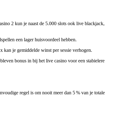
asino 2 kun je naast de 5.000 slots ook live blackjack,
elspellen een lager huisvoordeel hebben.
ix kan je gemiddelde winst per sessie verhogen.
leven bonus in bij het live casino voor een stabielere
eenvoudige regel is om nooit meer dan 5 % van je totale