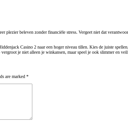
eer plezier beleven zonder financiële stress. Vergeet niet dat verantwo
j Hiddenjack Casino 2 naar een hoger niveau tillen. Kies de juiste spell
o vergroot je niet alleen je winkansen, maar speel je ook slimmer en vei
lds are marked
*