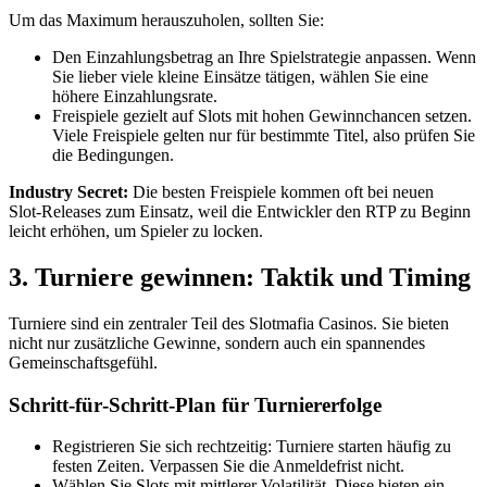
Um das Maximum herauszuholen, sollten Sie:
Den Einzahlungsbetrag an Ihre Spielstrategie anpassen. Wenn
Sie lieber viele kleine Einsätze tätigen, wählen Sie eine
höhere Einzahlungsrate.
Freispiele gezielt auf Slots mit hohen Gewinnchancen setzen.
Viele Freispiele gelten nur für bestimmte Titel, also prüfen Sie
die Bedingungen.
Industry Secret:
Die besten Freispiele kommen oft bei neuen
Slot‑Releases zum Einsatz, weil die Entwickler den RTP zu Beginn
leicht erhöhen, um Spieler zu locken.
3. Turniere gewinnen: Taktik und Timing
Turniere sind ein zentraler Teil des Slotmafia Casinos. Sie bieten
nicht nur zusätzliche Gewinne, sondern auch ein spannendes
Gemeinschaftsgefühl.
Schritt‑für‑Schritt‑Plan für Turniererfolge
Registrieren Sie sich rechtzeitig: Turniere starten häufig zu
festen Zeiten. Verpassen Sie die Anmeldefrist nicht.
Wählen Sie Slots mit mittlerer Volatilität. Diese bieten ein