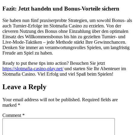
Fazit: Jetzt handeln und Bonus‑Vorteile sichern
Sie haben nun fünf praxiserprobte Strategien, um sowohl Bonus‑ als
auch Turnier‑Erfolge im Slotmafia Casino zu erzielen. Von der
cleveren Nutzung des Bonus ohne Einzahlung über den optimalen
Einsatz des Willkommensbonus bis hin zu gezielten Turnier‑ und
Live‑Mode‑Taktiken – jede Methode stärkt Ihre Gewinnchancen.
Denken Sie immer an verantwortungsvolles Spielen, um langfristig
Freude am Spiel zu haben.
Ready to put these tips into action? Besuchen Sie jetzt
https://slotmafia-casino-play.net/
und starten Sie Ihr Abenteuer im
Slotmafia Casino. Viel Erfolg und viel Spaß beim Spielen!
Leave a Reply
Your email address will not be published.
Required fields are
marked
*
Comment
*