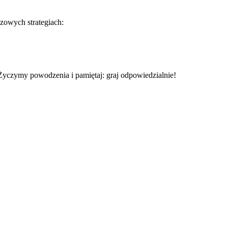
czowych strategiach:
 Życzymy powodzenia i pamiętaj: graj odpowiedzialnie!