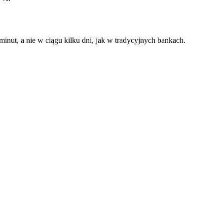
inut, a nie w ciągu kilku dni, jak w tradycyjnych bankach.