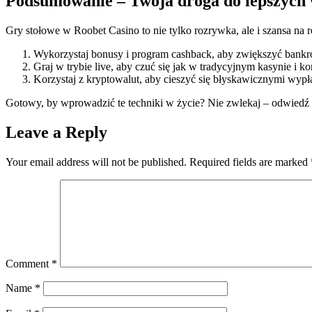
Podsumowanie – Twoja droga do lepszych
Gry stołowe w Roobet Casino to nie tylko rozrywka, ale i szansa na re
Wykorzystaj bonusy i program cashback, aby zwiększyć bankro
Graj w trybie live, aby czuć się jak w tradycyjnym kasynie i ko
Korzystaj z kryptowalut, aby cieszyć się błyskawicznymi wypła
Gotowy, by wprowadzić te techniki w życie? Nie zwlekaj – odwiedź
Leave a Reply
Your email address will not be published.
Required fields are marked
Comment
*
Name
*