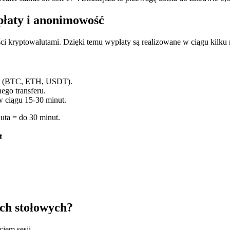
płaty i anonimowość
i kryptowalutami. Dzięki temu wypłaty są realizowane w ciągu kilku m
utę (BTC, ETH, USDT).
ego transferu.
w ciągu 15‑30 minut.
uta = do 30 minut.
t
ach stołowych?
ciem sesji.