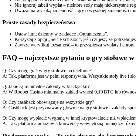
Nie ignoruj tabeli wypłat – niektóre stoły mają niekorzystne re
Uważaj na wysoką zmienność – gry o wysokiej zmienności mogą
Proste zasady bezpieczeństwa
Ustaw limit dzienny w zakładce „Ograniczenia”.
Korzystaj z opcji „Self‑Exclusion”, jeśli czujesz, że potrzebuje
Zawsze weryfikuj tożsamość – to przyspiesza wypłaty i chroni
FAQ – najczęstsze pytania o gry stołowe w
Q: Czy mogę grać w gry stołowe na telefonie?
A: Tak, platforma jest w pełni responsywna. Wszystkie stoły live i slo
Q: Jakie są minimalne zakłady w blackjacku?
A: W Roobet Casino minimalny zakład wynosi 0,10 BTC lub równowa
Q: Czy cashback obowiązuje na wszystkie gry?
A: Cashback jest przyznawany głównie na gry stołowe i zakłady spor
Q: Czy mogę wypłacić wygraną w innej kryptowalucie niż wpłaciłe
A: Tak, platforma umożliwia konwersję wewnętrzną pomiędzy różny