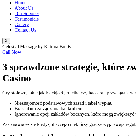
Home
About Us
Our Services
Testimonials
Gallery
Contact Us
X
Celestial Massage by Katrina Bullis
Call Now
3 sprawdzone strategie, które 
Casino
Gry stołowe, takie jak blackjack, ruletka czy baccarat, przyciągają 
Nieznajomość podstawowych zasad i tabel wypłat.
Brak planu zarządzania bankrollem.
Ignorowanie opcji zakładów bocznych, które mogą zwiększyć 
Zastanawiałeś się kiedyś, dlaczego niektórzy gracze wygrywają regul