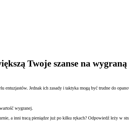
zwiększą Twoje szanse na wygran
wielu entuzjastów. Jednak ich zasady i taktyka mogą być trudne do opa
wartość wygranej.
arnie, a inni tracą pieniądze już po kilku rękach? Odpowiedź leży w st