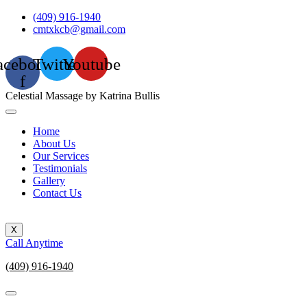
Skip
(409) 916-1940
to
cmtxkcb@gmail.com
content
acebook-
Twitter
Youtube
f
Celestial Massage by Katrina Bullis
Home
About Us
Our Services
Testimonials
Gallery
Contact Us
X
Call Anytime
(409) 916-1940