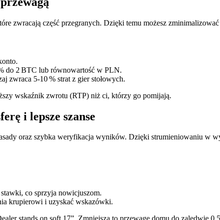
z przewagą
óre zwracają część przegranych. Dzięki temu możesz zminimalizować st
konto.
00% do 2 BTC lub równowartość w PLN.
 zwraca 5‑10 % strat z gier stołowych.
ższy wskaźnik zwrotu (RTP) niż ci, którzy go pomijają.
erę i lepsze szanse
e zasady oraz szybka weryfikacja wyników. Dzięki strumieniowaniu w
 stawki, co sprzyja nowicjuszom.
nia krupierowi i uzyskać wskazówki.
 „Dealer stands on soft 17”. Zmniejsza to przewagę domu do zaledwie 0,