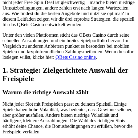
nicht jeder Free‑Spin‑Deal ist gleichwertig – manche bieten niedrige
Umsatzbedingungen, andere zahlen erst nach langen Wartezeiten
aus. Wie findest du die besten Angebote und nutzt sie optimal? In
diesem Leitfaden zeigen wir dir drei erprobte Strategien, die speziell
für das QBets Casino entwickelt wurden.
Unter den vielen Plattformen sticht das QBets Casino durch seine
schnellen Auszahlungen und ein breites Spielportfolio hervor. Im
Vergleich zu anderen Anbietern punktet es besonders bei mobilen
Spielen und kryptofreundlichen Zahlungsmethoden. Wenn du sofort
loslegen willst, klicke hier:
QBets Casino online
.
1. Strategie: Zielgerichtete Auswahl der
Freispiele
Warum die richtige Auswahl zählt
Nicht jeder Slot mit Freispielen passt zu deinem Spielstil. Einige
Spiele haben hohe Volatilität, was bedeutet, dass Gewinne seltener,
aber größer ausfallen. Andere bieten niedrige Volatilität und
häufigere, kleinere Auszahlungen. Die Wahl des richtigen Slots
erhöht deine Chance, die Bonusbedingungen zu erfüllen, bevor die
Freispiele verfallen.