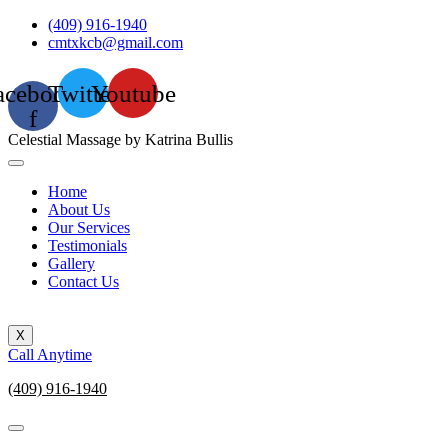
Skip
(409) 916-1940
to
cmtxkcb@gmail.com
content
acebook-
Twitter
Youtube
f
Celestial Massage by Katrina Bullis
Home
About Us
Our Services
Testimonials
Gallery
Contact Us
X
Call Anytime
(409) 916-1940