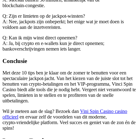
blockchain‑congestie.
Q: Zijn er limieten op de jackpot‑winsten?
A: Nee, jackpots zijn onbeperkt; het enige wat je moet doen is
voldoen aan de inzetvereisten.
Q: Kan ik mijn winst direct opnemen?
A: Ja, bij crypto en e‑wallets kun je direct opnemen;
bankoverschrijvingen nemen iets langer.
Conclusie
Met deze 10 tips ben je klaar om de zomer te benutten voor een
spectaculaire jackpot‑jacht. Van het kiezen van de juiste slot tot het
benutten van crypto‑betalingen en het VIP‑programma, Vinci Spin
Casino biedt alle tools die je nodig hebt. Vergeet niet verantwoord te
spelen, limieten in te stellen en te profiteren van de snelle
uitbetalingen.
Wil je meteen aan de slag? Bezoek dan
Vini Spin Casino casino
officieel
en ervaar zelf de voordelen van dit moderne,
crypto‑vriendelijke platform. Veel succes en geniet van de zon én de
spins!