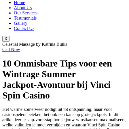
Home
About Us
Our Services
Testimonials
Gallery
Contact Us
X
Celestial Massage by Katrina Bullis
Call Now
10 Onmisbare Tips voor een
Wintrage Summer
Jackpot‑Avontuur bij Vinci
Spin Casino
Het warme zomerweer nodigt uit tot ontspanning, maar voor
casinospelers betekent het ook een kans op grote jackpots. In dit
artikel leer je stap‑voor‑stap hoe je jouw winstkansen maximaliseert,
welke valkuilen je moet vermijden en waarom Vinci Spin Casino