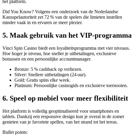
het platform.
Did You Know? Volgens een onderzoek van de Nederlandse
Kansspelautoriteit zet 72 % van de spelers die limieten instellen
minder vaak in en ervaren ze meer plezier.
5. Maak gebruik van het VIP‑programma
Vinci Spin Casino biedt een loyaliteitsprogramma met vier niveaus.
Hoe hoger je niveau, hoe sneller je uitbetalingen, exclusieve
bonussen en een persoonlijke accountmanager.
Bronze: 5 % cashback op verliezen.
Silver: Snellere uitbetalingen (24 uur).
Gold: Gratis spins elke week.
Platinum: Persoonlijke casinogids en exclusieve toernooien.
6. Speel op mobiel voor meer flexibiliteit
Het platform is volledig geoptimaliseerd voor smartphones en
tablets. Dankzij een responsive design kun je overal in de zomer
genieten van je favoriete spellen, van het strand tot het terras.
Bullet points: