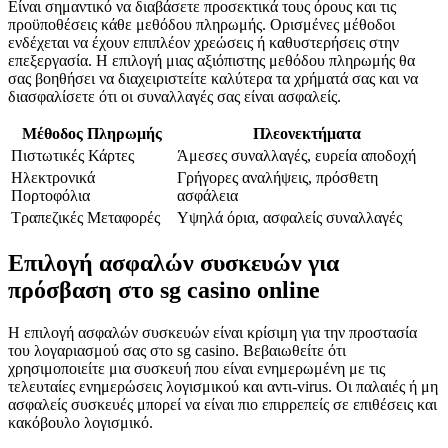
Είναι σημαντικό να διαβάσετε προσεκτικά τους όρους και τις
προϋποθέσεις κάθε μεθόδου πληρωμής. Ορισμένες μέθοδοι
ενδέχεται να έχουν επιπλέον χρεώσεις ή καθυστερήσεις στην
επεξεργασία. Η επιλογή μιας αξιόπιστης μεθόδου πληρωμής θα
σας βοηθήσει να διαχειριστείτε καλύτερα τα χρήματά σας και να
διασφαλίσετε ότι οι συναλλαγές σας είναι ασφαλείς.
Μέθοδος Πληρωμής
Πλεονεκτήματα
Πιστωτικές Κάρτες
Άμεσες συναλλαγές, ευρεία αποδοχή
Ηλεκτρονικά
Γρήγορες αναλήψεις, πρόσθετη
Πορτοφόλια
ασφάλεια
Τραπεζικές Μεταφορές
Υψηλά όρια, ασφαλείς συναλλαγές
Επιλογή ασφαλών συσκευών για
πρόσβαση στο sg casino online
Η επιλογή ασφαλών συσκευών είναι κρίσιμη για την προστασία
του λογαριασμού σας στο sg casino. Βεβαιωθείτε ότι
χρησιμοποιείτε μια συσκευή που είναι ενημερωμένη με τις
τελευταίες ενημερώσεις λογισμικού και αντι-virus. Οι παλαιές ή μη
ασφαλείς συσκευές μπορεί να είναι πιο επιρρεπείς σε επιθέσεις και
κακόβουλο λογισμικό.