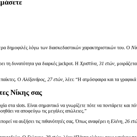
ιμάσετε
ιαίτερα δημοφιλές λόγω των διασκεδαστικών χαρακτηριστικών του. Ο
Νί
ρει τη δυνατότητα για διαρκές jackpot. Η
Χριστίνα, 31 ετών,
μοιράζεται
 παίκτες. Ο
Αλέξανδρος, 27 ετών,
λέει: “Η ατμόσφαιρα και τα γραφικά ε
τες Νίκης σας
υχία στα slots. Είναι σημαντικό να γνωρίζετε πότε να ποντάρετε και π
βοηθάει να αποφεύγω τις μεγάλες απώλειες.”
πορεί να αυξήσει τις πιθανότητές σας. Όπως αναφέρει η
Ελένη, 26 ετ