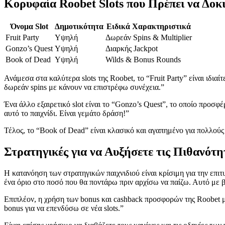
Κορυφαία Roobet Slots που Πρέπει να Δοκ
Όνομα Slot
Δημοτικότητα
Ειδικά Χαρακτηριστικά
Fruit Party
Υψηλή
Δωρεάν Spins & Multiplier
Gonzo’s Quest
Υψηλή
Διαρκής Jackpot
Book of Dead
Υψηλή
Wilds & Bonus Rounds
Ανάμεσα στα καλύτερα slots της Roobet, το “Fruit Party” είναι ιδ
δωρεάν spins με κάνουν να επιστρέφω συνέχεια.”
Ένα άλλο εξαιρετικό slot είναι το “Gonzo’s Quest”, το οποίο προσφέ
αυτό το παιχνίδι. Είναι γεμάτο δράση!”
Τέλος, το “Book of Dead” είναι κλασικό και αγαπημένο για πολλούς
Στρατηγικές για να Αυξήσετε τις Πιθανότη
Η κατανόηση των στρατηγικών παιχνιδιού είναι κρίσιμη για την επιτ
ένα όριο στο ποσό που θα ποντάρω πριν αρχίσω να παίζω. Αυτό με 
Επιπλέον, η χρήση των bonus και cashback προσφορών της Roobet μ
bonus για να επενδύσω σε νέα slots.”