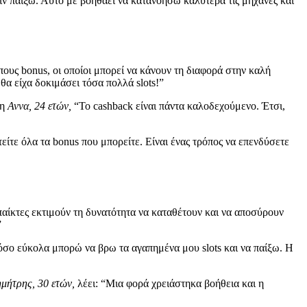
ιν παίξω. Αυτό με βοηθάει να κατανοήσω καλύτερα τις μηχανές και
πους bonus, οι οποίοι μπορεί να κάνουν τη διαφορά στην καλή
θα είχα δοκιμάσει τόσα πολλά slots!”
 η
Αννα, 24 ετών,
“Το cashback είναι πάντα καλοδεχούμενο. Έτσι,
είτε όλα τα bonus που μπορείτε. Είναι ένας τρόπος να επενδύσετε
 παίκτες εκτιμούν τη δυνατότητα να καταθέτουν και να αποσύρουν
”
όσο εύκολα μπορώ να βρω τα αγαπημένα μου slots και να παίξω. Η
μήτρης, 30 ετών,
λέει: “Μια φορά χρειάστηκα βοήθεια και η