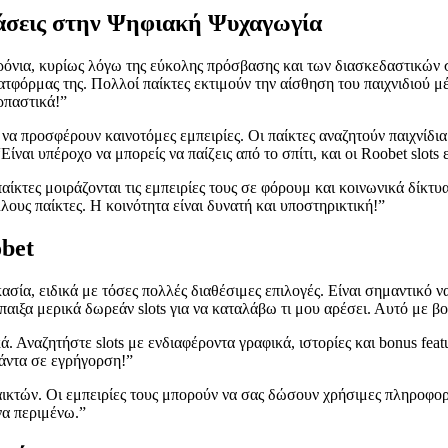
Τάσεις στην Ψηφιακή Ψυχαγωγία
χρόνια, κυρίως λόγω της εύκολης πρόσβασης και των διασκεδαστικών 
ατφόρμας της. Πολλοί παίκτες εκτιμούν την αίσθηση του παιχνιδιού 
ρπαστικά!”
 να προσφέρουν καινοτόμες εμπειρίες. Οι παίκτες αναζητούν παιχνίδι
Είναι υπέροχο να μπορείς να παίζεις από το σπίτι, και οι Roobet slots 
αίκτες μοιράζονται τις εμπειρίες τους σε φόρουμ και κοινωνικά δίκτυ
λους παίκτες. Η κοινότητα είναι δυνατή και υποστηρικτική!”
obet
κασία, ειδικά με τόσες πολλές διαθέσιμες επιλογές. Είναι σημαντικό να
έπαιξα μερικά δωρεάν slots για να καταλάβω τι μου αρέσει. Αυτό με 
ά. Αναζητήστε slots με ενδιαφέροντα γραφικά, ιστορίες και bonus fea
πάντα σε εγρήγορση!”
παικτών. Οι εμπειρίες τους μπορούν να σας δώσουν χρήσιμες πληροφορί
να περιμένω.”