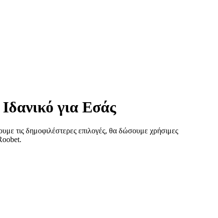
 Ιδανικό για Εσάς
σουμε τις δημοφιλέστερες επιλογές, θα δώσουμε χρήσιμες
Roobet.