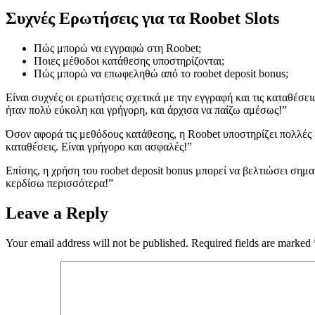
Συχνές Ερωτήσεις για τα Roobet Slots
Πώς μπορώ να εγγραφώ στη Roobet;
Ποιες μέθοδοι κατάθεσης υποστηρίζονται;
Πώς μπορώ να επωφεληθώ από το roobet deposit bonus;
Είναι συχνές οι ερωτήσεις σχετικά με την εγγραφή και τις καταθέσε
ήταν πολύ εύκολη και γρήγορη, και άρχισα να παίζω αμέσως!”
Όσον αφορά τις μεθόδους κατάθεσης, η Roobet υποστηρίζει πολλές 
καταθέσεις. Είναι γρήγορο και ασφαλές!”
Επίσης, η χρήση του roobet deposit bonus μπορεί να βελτιώσει σημα
κερδίσω περισσότερα!”
Leave a Reply
Your email address will not be published.
Required fields are marked