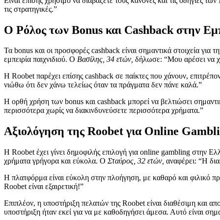
Είναι επίσης χρήσιμο να διαβάζετε τους κανόνες και τις οδηγίες των
τις στρατηγικές.”
Ο Ρόλος των Bonus και Cashback στην Εμπ
Τα bonus και οι προσφορές cashback είναι σημαντικά στοιχεία για τ
εμπειρία παιχνιδιού. Ο
Βασίλης, 34 ετών,
δήλωσε: “Μου αρέσει να χρη
Η Roobet παρέχει επίσης cashback σε παίκτες που χάνουν, επιτρέπ
νιώθω ότι δεν χάνω τελείως όταν τα πράγματα δεν πάνε καλά.”
Η ορθή χρήση των bonus και cashback μπορεί να βελτιώσει σημαντικ
περισσότερα χωρίς να διακινδυνεύσετε περισσότερα χρήματα.”
Αξιολόγηση της Roobet για Online Gambl
Η Roobet έχει γίνει δημοφιλής επιλογή για online gambling στην Ελ
χρήματα γρήγορα και εύκολα. Ο
Σταύρος, 32 ετών,
αναφέρει: “Η δια
Η πλατφόρμα είναι εύκολη στην πλοήγηση, με καθαρό και φιλικό π
Roobet είναι εξαιρετική!”
Επιπλέον, η υποστήριξη πελατών της Roobet είναι διαθέσιμη και απο
υποστήριξη ήταν εκεί για να με καθοδηγήσει άμεσα. Αυτό είναι σημ