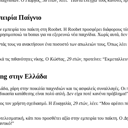
 παιχνιδιών. Ο
Γιώργος, 38 ετών,
λέει: “Πάντα ελέγχω τους κανόνες πρ
ειρία Παίγνιο
ην εμπειρία του παίκτη στη Roobet. Η Roobet προσφέρει διάφορους τύ
σιμοποιώ τα bonus για να εξερευνώ νέα παιχνίδια. Χωρίς αυτά, δεν 
οντάς τους να ανακτήσουν ένα ποσοστό των απωλειών τους. Όπως λέει
ά τις πιθανότητες νίκης. Ο
Κώστας, 29 ετών,
προτείνει: “Εκμεταλλευτ
ing στην Ελλάδα
λάδα, χάρη στην ποικιλία παιχνιδιών και τις ασφαλείς συναλλαγές. Οι
δικασία κατάθεσης είναι πολύ απλή. Δεν είχα ποτέ κανένα πρόβλημα!
ρος τον χρήστη σχεδιασμό. Η
Ευαγγελία, 29 ετών,
λέει: “Μου αρέσει π
τελεσματική, κάτι που προσθέτει αξία στην εμπειρία του παίκτη. Ο
Δη
αντικό!”