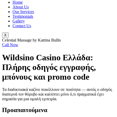
Home
About Us
Our Services
Testimonials
Gallery
Contact Us
X
Celestial Massage by Katrina Bullis
Call Now
Wildsino Casino Ελλάδα:
Πλήρης οδηγός εγγραφής,
μπόνους και promo code
Τα διαδικτυακά καζίνο ποικίλλουν σε ποιότητα — αυτός ο οδηγός
διαπερνά τον θόρυβο και καλύπτει μόνο ό,τι πραγματικά έχει
σημασία για μια ομαλή εμπειρία.
Προαπαιτούμενα