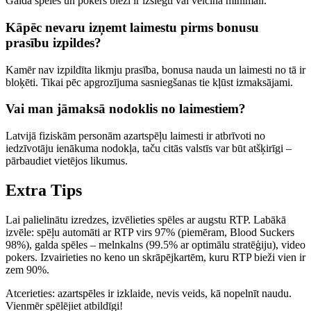
Galda spēles un pokers bieži ir izslēgti vai veicina minimāli.
Kāpēc nevaru izņemt laimestu pirms bonusu
prasību izpildes?
Kamēr nav izpildīta likmju prasība, bonusa nauda un laimesti no tā ir
bloķēti. Tikai pēc apgrozījuma sasniegšanas tie kļūst izmaksājami.
Vai man jāmaksā nodoklis no laimestiem?
Latvijā fiziskām personām azartspēļu laimesti ir atbrīvoti no
iedzīvotāju ienākuma nodokļa, taču citās valstīs var būt atšķirīgi –
pārbaudiet vietējos likumus.
Extra Tips
Lai palielinātu izredzes, izvēlieties spēles ar augstu RTP. Labākā
izvēle: spēļu automāti ar RTP virs 97% (piemēram, Blood Suckers
98%), galda spēles – melnkalns (99.5% ar optimālu stratēģiju), video
pokers. Izvairieties no keno un skrāpējkartēm, kuru RTP bieži vien ir
zem 90%.
Atcerieties: azartspēles ir izklaide, nevis veids, kā nopelnīt naudu.
Vienmēr spēlējiet atbildīgi!