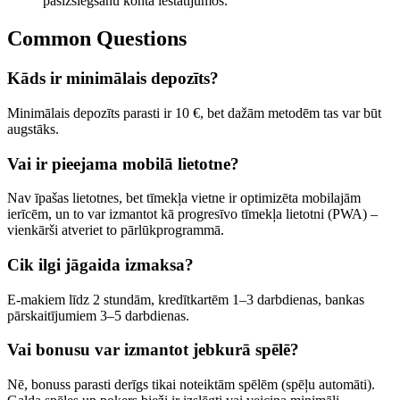
pašizslēgšanu konta iestatījumos.
Common Questions
Kāds ir minimālais depozīts?
Minimālais depozīts parasti ir 10 €, bet dažām metodēm tas var būt
augstāks.
Vai ir pieejama mobilā lietotne?
Nav īpašas lietotnes, bet tīmekļa vietne ir optimizēta mobilajām
ierīcēm, un to var izmantot kā progresīvo tīmekļa lietotni (PWA) –
vienkārši atveriet to pārlūkprogrammā.
Cik ilgi jāgaida izmaksa?
E-makiem līdz 2 stundām, kredītkartēm 1–3 darbdienas, bankas
pārskaitījumiem 3–5 darbdienas.
Vai bonusu var izmantot jebkurā spēlē?
Nē, bonuss parasti derīgs tikai noteiktām spēlēm (spēļu automāti).