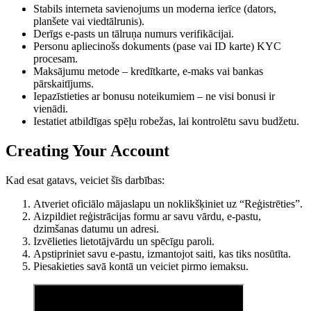
Stabils interneta savienojums un moderna ierīce (dators,
planšete vai viedtālrunis).
Derīgs e-pasts un tālruņa numurs verifikācijai.
Personu apliecinošs dokuments (pase vai ID karte) KYC
procesam.
Maksājumu metode – kredītkarte, e-maks vai bankas
pārskaitījums.
Iepazīstieties ar bonusu noteikumiem – ne visi bonusi ir
vienādi.
Iestatiet atbildīgas spēļu robežas, lai kontrolētu savu budžetu.
Creating Your Account
Kad esat gatavs, veiciet šīs darbības:
Atveriet oficiālo mājaslapu un noklikšķiniet uz “Reģistrēties”.
Aizpildiet reģistrācijas formu ar savu vārdu, e-pastu,
dzimšanas datumu un adresi.
Izvēlieties lietotājvārdu un spēcīgu paroli.
Apstipriniet savu e-pastu, izmantojot saiti, kas tiks nosūtīta.
Piesakieties savā kontā un veiciet pirmo iemaksu.