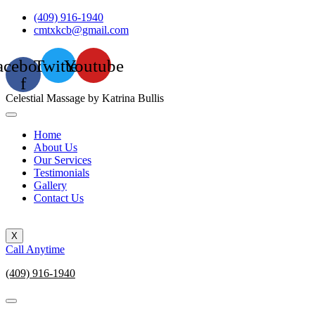
Skip
(409) 916-1940
to
cmtxkcb@gmail.com
content
acebook-
Twitter
Youtube
f
Celestial Massage by Katrina Bullis
Home
About Us
Our Services
Testimonials
Gallery
Contact Us
X
Call Anytime
(409) 916-1940