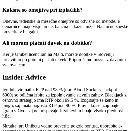
Kakšne so omejitve pri izplačilih?
Dnevne, tedenske in mesečne omejitve so odvisne od metode. E-
denarnice imajo višje limite, bančna nakazila nižje. Natančne zneske
preverite v blagajni.
Ali moram plačati davek na dobitke?
Ker je Unibet licenciran na Malti, morate dobitke v Sloveniji
prijaviti in po potrebi plačati davek. Priporočamo posvet z davčnim
svetovalcem.
Insider Advice
Igralni avtomati z RTP nad 98 % (npr. Blood Suckers, Jackpot
6000) so odlična izbira za izpolnjevanje stavnih zahtev. Blackjack z
osnovno strategijo ima RTP okoli 99,5 %. Izogibajte se keno in
bingu, saj imata pogosto RTP pod 90 %. Prav tako se izogibajte
igram v živo, saj ne prispevajo k zahtevi in imajo visoko prednost
hiše.
Skratka, pri Unibetu vedno preverite pogoje bonusa, uporabite e-