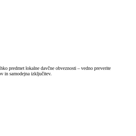
lahko predmet lokalne davčne obveznosti – vedno preverite
v in samodejna izključitev.