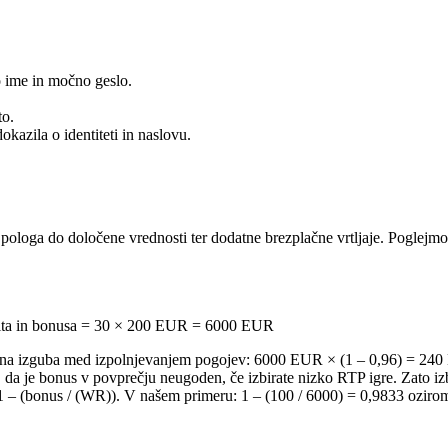
o ime in močno geslo.
to.
kazila o identiteti in naslovu.
ologa do določene vrednosti ter dodatne brezplačne vrtljaje. Poglejmo
ozita in bonusa = 30 × 200 EUR = 6000 EUR
vana izguba med izpolnjevanjem pogojev: 6000 EUR × (1 – 0,96) = 24
a je bonus v povprečju neugoden, če izbirate nizko RTP igre. Zato izb
 – (bonus / (WR)). V našem primeru: 1 – (100 / 6000) = 0,9833 oziroma