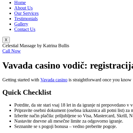
Home
About Us
Our Services
Testimonials
Gallery
Contact Us
X
Celestial Massage by Katrina Bullis
Call Now
Vavada casino vodič: registracij
Getting started with
Vavada casino
is straightforward once you know 
Quick Checklist
Potrdite, da ste stari vsaj 18 let in da igranje ni prepovedano v v
Pripravite osebni dokument (osebna izkaznica ali potni list) za m
Izberite način plačila: priljubljene so Visa, Mastercard, Skrill, N
Nastavite dnevne ali mesečne limite za odgovorno igranje.
Seznanite se s pogoji bonusa – vedno preberite pogoje.