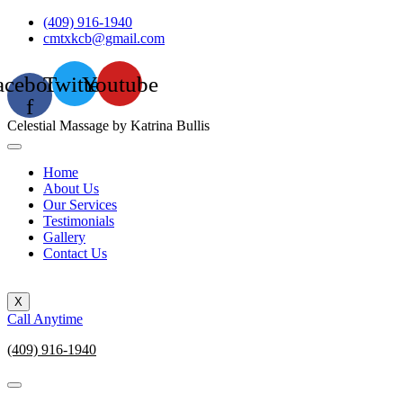
Skip
(409) 916-1940
to
cmtxkcb@gmail.com
content
acebook-
Twitter
Youtube
f
Celestial Massage by Katrina Bullis
Home
About Us
Our Services
Testimonials
Gallery
Contact Us
X
Call Anytime
(409) 916-1940