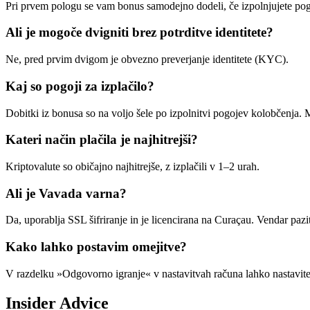
Pri prvem pologu se vam bonus samodejno dodeli, če izpolnjujete po
Ali je mogoče dvigniti brez potrditve identitete?
Ne, pred prvim dvigom je obvezno preverjanje identitete (KYC).
Kaj so pogoji za izplačilo?
Dobitki iz bonusa so na voljo šele po izpolnitvi pogojev kolobčenja.
Kateri način plačila je najhitrejši?
Kriptovalute so običajno najhitrejše, z izplačili v 1–2 urah.
Ali je Vavada varna?
Da, uporablja SSL šifriranje in je licencirana na Curaçau. Vendar paz
Kako lahko postavim omejitve?
V razdelku »Odgovorno igranje« v nastavitvah računa lahko nastavite
Insider Advice