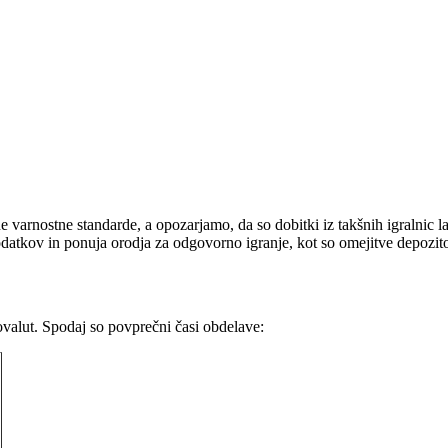
 varnostne standarde, a opozarjamo, da so dobitki iz takšnih igralnic 
podatkov in ponuja orodja za odgovorno igranje, kot so omejitve depozito
ovalut. Spodaj so povprečni časi obdelave: